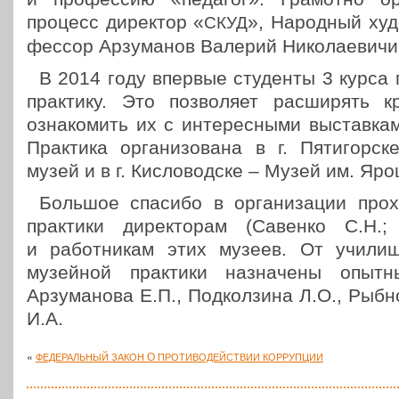
процесс дирек­тор «
», Народ­ный худ
СКУД
фес­сор Арзу­ма­нов Валерий Нико­ла­е­ви­чи
В 2014 году впервые сту­ден­ты 3 курса 
прак­ти­ку. Это поз­во­ля­ет рас­ши­рять кр
озна­ко­мить их с инте­рес­ны­ми выстав­ка­ми
Прак­ти­ка орга­ни­зо­ва­на в г. Пяти­гор­ск
музей и в г. Кис­ло­вод­ске – Музей им. Яр
Большое спасибо в орга­ни­за­ции про­х
прак­ти­ки дирек­то­рам (Савенко С.Н.;
и работ­ни­кам этих музеев. От училища 
музей­ной прак­ти­ки назна­че­ны опытные
Арзу­ма­но­ва Е.П., Под­кол­зи­на Л.О., Рыб
И.А.
«
О
ФЕДЕРАЛЬНЫЙ
ЗАКОН
ПРОТИВОДЕЙСТВИИ
КОРРУПЦИИ