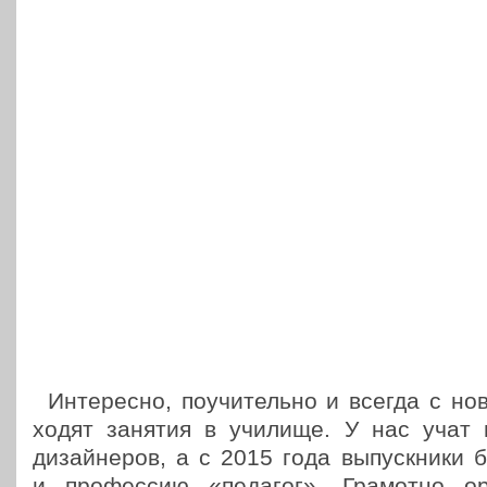
Инте­рес­но, поучи­тель­но и всегда с н
хо­дят занятия в училище. У нас учат пр
дизай­не­ров, а с 2015 года выпуск­ни­ки 
и про­фес­сию «педагог». Гра­мот­но орг