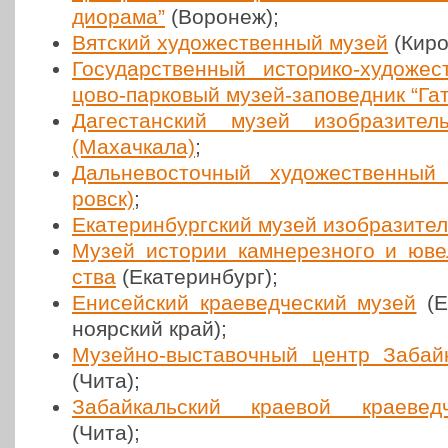
диорама”
(Воронеж);
Вятский худо­же­ствен­ный музей
(Киро
Госу­дар­ствен­ный исто­ри­ко-худо­же
цо­во-пар­ко­вый музей-запо­вед­ник “Га
Даге­стан­ский музей изоб­ра­зи­тел
(Махач­ка­ла)
;
Даль­не­во­сточ­ный худо­же­ствен­н
ровск)
;
Ека­те­рин­бург­ский музей изоб­ра­зи­те
Музей истории кам­не­рез­но­го и юве­
ства
(Ека­те­рин­бург);
Ени­сей­ский кра­е­вед­че­ский музей
(Е
но­яр­ский край);
Музейно-выста­воч­ный центр Забай­к
(Чита);
Забай­каль­ский краевой кра­е­вед
(Чита);