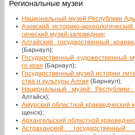
Региональные музеи
Наци­о­наль­ный музей Рес­пуб­ли­ки Ад
Азов­ский исто­ри­ко-архео­ло­ги­че­ский
ги­че­ский музей-запо­вед­ник
;
Алтай­ский госу­дар­ствен­ный кра­е­в
(Барнаул);
Госу­дар­ствен­ный худо­же­ствен­ный 
го края
(Барнаул);
Госу­дар­ствен­ный музей истории лите­
ства и куль­ту­ры Алтая
(Барнаул);
Наци­о­наль­ный музей Рес­пуб­ли­ки
Алтайск);
Амур­ский област­ной кра­е­вед­че­ский
щенск);
Архан­гель­ский област­ной кра­е­вед­че
Аст­ра­хан­ский госу­дар­ствен­ный 