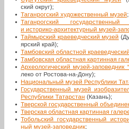
ский округ);
Таган­рог­ский худо­же­ствен­ный музей
;
Таган­рог­ский госу­дар­ствен­ный л
и исто­ри­ко-архи­тек­тур­ный музей-запо
Тай­мыр­ский кра­е­вед­че­ский музей
(Ду
яр­ский край);
Там­бов­ский област­ной кра­е­вед­че­ск
Там­бов­ская област­ная кар­тин­ная га
Архео­ло­ги­че­ский музей-запо­вед­ник
ле­ко от Ростова-на-Дону);
Наци­о­наль­ный музей Рес­пуб­ли­ки Тат
Госу­дар­ствен­ный музей изоб­ра­зи­т
Рес­пуб­ли­ки Татар­стан
(Казань);
Твер­ской госу­дар­ствен­ный объ­еди­н
Твер­ская област­ная кар­тин­ная галер
Тоболь­ский госу­дар­ствен­ный исто­ри­
ный музей-запо­вед­ник
;