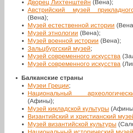
Дворец Лих­тен­штейн
(Вена);
Австрий­ский музей при­клад­но­г
(Вена);
Музей есте­ствен­ной истории
(Вена
Музей этно­ло­гии
(Вена);
Музей военной истории
(Вена);
Зальц­бург­ский музей
;
Музей совре­мен­но­го искус­ства
(Зал
Музей совре­мен­но­го искус­ства
(Ли
Б
алкан­ские страны
Музеи Греции
;
Наци­о­наль­ный архео­ло­ги­че
(Афины);
Музей киклад­ской куль­ту­ры
(Афины
Визан­тий­ский и хри­сти­ан­ский музе
Музей визан­тий­ской куль­ту­ры
(Сало
Наци­о­наль­ный исто­ри­че­ский музе