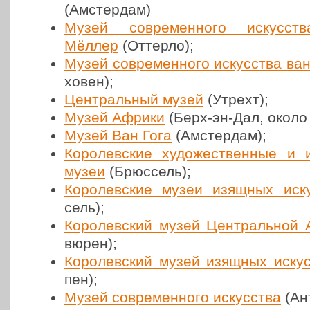
(Амстер­дам)
Музей совре­мен­но­го искус­ст
Мёллер
(Оттерло);
Музей совре­мен­но­го искус­ства ва
хо­вен);
Цен­траль­ный музей
(Утрехт);
Музей Африки
(Берх-эн-Дал, около
Музей Ван Гога
(Амстер­дам);
Коро­лев­ские худо­же­ствен­ные и и
музеи
(Брюс­сель);
Коро­лев­ские музеи изящных иск
сель);
Коро­лев­ский музей Цен­траль­ной
вю­рен);
Коро­лев­ский музей изящных иску
пен);
Музей совре­мен­но­го искус­ства
(Ант