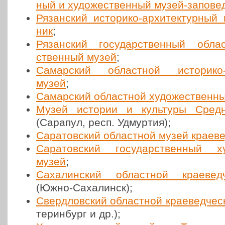
ный и худо­же­ствен­ный музей-запо­вед
Рязан­ский исто­ри­ко-архи­тек­тур­ный
ник
;
Рязан­ский госу­дар­ствен­ный облас
ствен­ный музей
;
Самар­ский област­ной исто­ри­ко-кр
музей
;
Самар­ский област­ной худо­же­ствен­н
Музей истории и куль­ту­ры Сред­не
(Сарапул, респ. Удмуртия);
Сара­тов­ский област­ной музей кра­е­ве
Сара­тов­ский госу­дар­ствен­ный ху
музей
;
Саха­лин­ский област­ной кра­е­вед
(Южно-Саха­линск);
Сверд­лов­ский област­ной кра­е­вед­че­
те­рин­бург и др.);