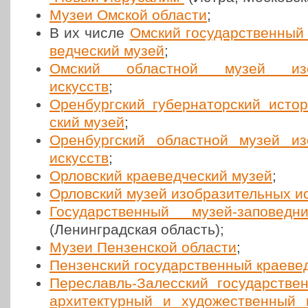
Музеи Омской области
;
В их числе
Омский госу­дар­ствен­ный и
вед­че­ский музей
;
Омский област­ной музей изоб­р
искусств
;
Орен­бург­ский губер­на­тор­ский исто­ри
ский музей
;
Орен­бург­ский област­ной музей изоб
искусств
;
Орлов­ский кра­е­вед­че­ский музей
;
Орлов­ский музей изоб­ра­зи­тель­ных и
Госу­дар­ствен­ный музей-запо­вед­н
(Ленин­град­ская область);
Музеи Пен­зен­ской области
;
Пен­зен­ский госу­дар­ствен­ный кра­е­ве
Пере­славль-Залес­ский госу­дар­ствен
архи­тек­тур­ный и худо­же­ствен­ный 