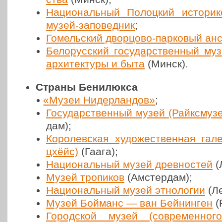
Наци­о­наль­ный Полоц­кий исто­ри­к
музей-запо­вед­ник
;
Гомель­ский двор­цо­во-пар­ко­вый а
Бело­рус­ский госу­дар­ствен­ный му
архи­тек­ту­ры и быта
(Минск).
С
траны Бени­люк­са
«
Музеи Нидер­лан­дов»
;
Госу­дар­ствен­ный музей (Райкс­му­зе
дам);
Коро­лев­ская худо­же­ствен­ная гал
цхёйс)
(Гаага);
Наци­о­наль­ный музей древ­но­стей
(
Музей тро­пи­ков
(Амстер­дам);
Наци­о­наль­ный музей этно­ло­гии
(Ле
Музей Бойманс — ван Бей­нин­ген
(Р
Город­ской музей (совре­мен­но­го