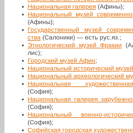
Наци­о­наль­ная галерея
(Афины);
Наци­о­наль­ный музей совре­мен­но­
(Афины);
Госу­дар­ствен­ный музей совре­мен
ства
(Сало­ни­ки) — есть рус.яз.;
Этно­ло­ги­че­ский музей Фракии
(Ал
лис);
Город­ский музей Афин
;
Наци­о­наль­ный исто­ри­че­ский музе
Наци­о­наль­ный архео­ло­ги­че­ский м
Наци­о­наль­ная худо­же­ствен­
(София);
Наци­о­наль­ная галерея зару­беж­но
(София);
Наци­о­наль­ный военно-исто­ри­ч
(София);
Софий­ская город­ская худо­же­ствен