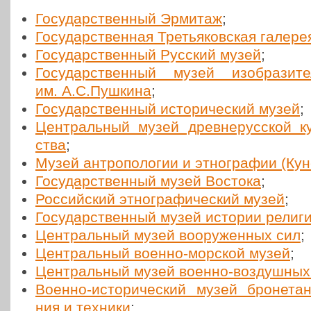
Госу­дар­ствен­ный Эрмитаж
;
Госу­дар­ствен­ная Тре­тья­ков­ская галере
Госу­дар­ствен­ный Русский музей
;
Госу­дар­ствен­ный музей изоб­ра­зи­т
им. А.С.Пушкина
;
Госу­дар­ствен­ный исто­ри­че­ский музей
;
Цен­траль­ный музей древ­не­рус­ской ку
ства
;
Музей антро­по­ло­гии и этно­гра­фии (Кунс
Госу­дар­ствен­ный музей Востока
;
Рос­сий­ский этно­гра­фи­че­ский музей
;
Госу­дар­ствен­ный музей истории религ
Цен­траль­ный музей воору­жен­ных сил
;
Цен­траль­ный военно-морской музей
;
Цен­траль­ный музей военно-воз­душ­ны
Военно-исто­ри­че­ский музей бро­не­тан­
ния и техники
;