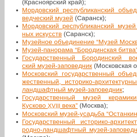
(Крас­но­яр­ский край);
Мор­дов­ский рес­пуб­ли­кан­ский объ­ед
вед­че­ский музей
(Саранск);
Мор­дов­ский рес­пуб­ли­кан­ский музей 
ных искусств
(Саранск);
Музей­ное объ­еди­не­ние “Музей Моск
Музей-пано­ра­ма “Боро­дин­ская битва
Госу­дар­ствен­ный Боро­дин­ский вое
ский музей-запо­вед­ник
(Мос­ков­ская 
Мос­ков­ский госу­дар­ствен­ный объ­е
же­ствен­ный, исто­ри­ко-архи­тек­тур­н
ланд­шафт­ный музей-запо­вед­ник
;
Госу­дар­ствен­ный музей кера­ми
Кусково
века”
(Москва);
XVIII
Мос­ков­ский музей-усадьба “Остан­ки­
Госу­дар­ствен­ный исто­ри­ко-архи­те
род­но-ланд­шафт­ный музей-запо­вед­н