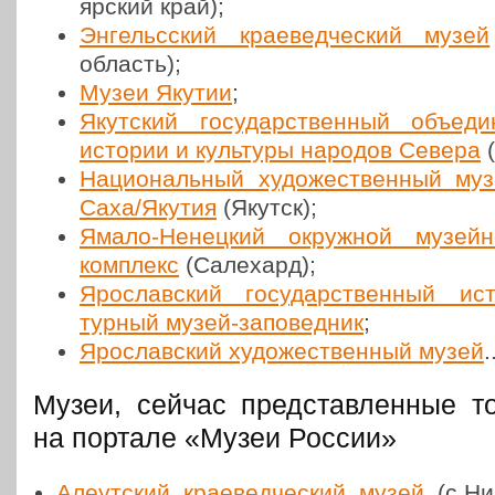
яр­ский край);
Энгельс­ский кра­е­вед­че­ский музей
область);
Музеи Якутии
;
Якут­ский госу­дар­ствен­ный объ­ед
истории и куль­ту­ры народов Севера
(
Наци­о­наль­ный худо­же­ствен­ный муз
Саха/Якутия
(Якутск);
Ямало-Ненец­кий окруж­ной музейно
ком­плекс
(Сале­хард);
Яро­слав­ский госу­дар­ствен­ный исто
тур­ный музей-запо­вед­ник
;
Яро­слав­ский худо­же­ствен­ный музей
.
Музеи, сейчас представленные т
на портале «Музеи России»
Але­ут­ский кра­е­вед­че­ский музей
(с.Ни