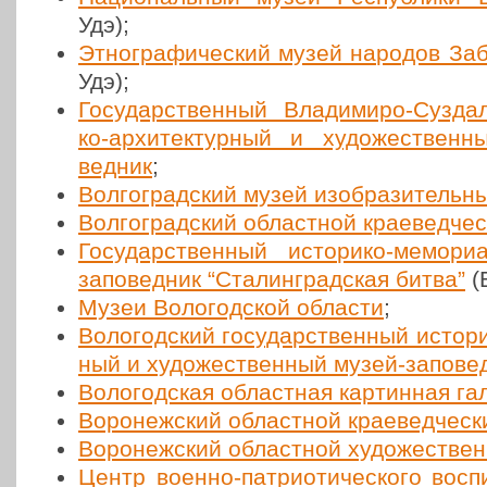
Удэ);
Этно­гра­фи­че­ский музей народов Заб
Удэ);
Госу­дар­ствен­ный Вла­ди­ми­ро-Суз­да
ко-архи­тек­тур­ный и худо­же­ствен­
вед­ник
;
Вол­го­град­ский музей изоб­ра­зи­тель­
Вол­го­град­ский област­ной кра­е­вед­че
Госу­дар­ствен­ный исто­ри­ко-мемо­ри
запо­вед­ник “Ста­лин­град­ская битва”
(В
Музеи Воло­год­ской области
;
Воло­год­ский госу­дар­ствен­ный исто­ри
ный и худо­же­ствен­ный музей-запо­вед
Воло­год­ская област­ная кар­тин­ная г
Воро­неж­ский област­ной кра­е­вед­че­с
Воро­неж­ский област­ной худо­же­стве
Центр военно-пат­ри­о­ти­че­ско­го вос­п