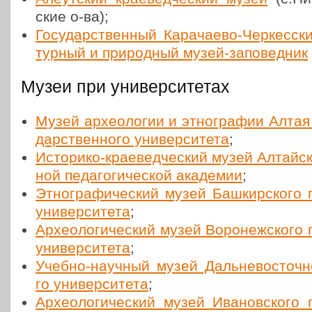
ские о‑ва);
Госу­дар­ствен­ный Кара­чае­во-Чер­кес­ск
тур­ный и при­род­ный музей-запо­вед­ник
Музеи при университетах
Музей архео­ло­гии и этно­гра­фии Алтая 
дар­ствен­но­го уни­вер­си­те­та
;
Исто­ри­ко-кра­е­вед­че­ский музей Алтай­с
ной педа­го­ги­че­ской ака­де­мии
;
Этно­гра­фи­че­ский музей Баш­кир­ско­го г
уни­вер­си­те­та
;
Архео­ло­ги­че­ский музей Воро­неж­ско­го г
уни­вер­си­те­та
;
Учебно-научный музей Даль­не­во­сточ­но
го уни­вер­си­те­та
;
Архео­ло­ги­че­ский музей Ива­нов­ско­го г