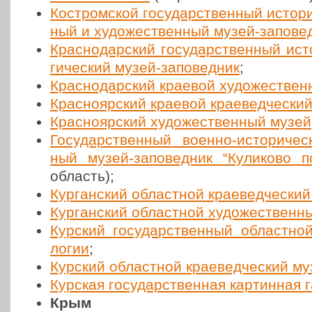
Костром­ской госу­дар­ствен­ный исто­ри­
ный и худо­же­ствен­ный музей-запо­вед
Крас­но­дар­ский госу­дар­ствен­ный исто
ги­че­ский музей-запо­вед­ник
;
Крас­но­дар­ский краевой худо­же­ствен
Крас­но­яр­ский краевой кра­е­вед­че­ск
Крас­но­яр­ский худо­же­ствен­ный музей
Госу­дар­ствен­ный военно-исто­ри­че­
ный музей-запо­вед­ник “Кули­ко­во п
область);
Кур­ган­ский област­ной кра­е­вед­че­ски
Кур­ган­ский област­ной худо­же­ствен­
Курский госу­дар­ствен­ный област­н
ло­гии
;
Курский област­ной кра­е­вед­че­ский м
Курская госу­дар­ствен­ная кар­тин­ная
К
рым