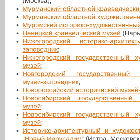
(Москва);
Мур­ман­ский област­ной кра­е­вед­че­ск
Мур­ман­ский област­ной худо­же­ствен
Муром­ский исто­ри­ко-худо­же­ствен­ны
Ненец­кий кра­е­вед­че­ский музей
(Нарь
Ниже­го­род­ский исто­ри­ко-архи­тек
запо­вед­ник
;
Ниже­го­род­ский госу­дар­ствен­ный х
музей
;
Нов­го­род­ский госу­дар­ствен­ный 
музей-запо­вед­ник
;
Ново­рос­сий­ский исто­ри­че­ский музей
Ново­си­бир­ский госу­дар­ствен­ный к
музей
;
Ново­си­бир­ский госу­дар­ствен­ный х
музей
;
Исто­ри­ко-архи­тек­тур­ный и худо­же
“Новый Иеру­са­лим”
(Истра, Мос­ков­ск