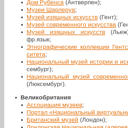
Дом Рубенса
(Ант­вер­пен);
Музеи Шар­ле­руа
;
Музей изящных искусств
(Гент);
Музей совре­мен­но­го искус­ства
(Ген
Музей изящных искусств
(Льеж
фр.язык;
Этно­гра­фи­че­ские кол­лек­ции Гент­с
си­те­та
;
Наци­о­наль­ный музей истории и иск
сем­бург);
Наци­о­наль­ный музей совре­мен­но­
(Люк­сем­бург).
В
ели­ко­бри­та­ния
Ассо­ци­а­ция музеев
;
Портал «Наци­о­наль­ный вир­ту­аль­
Бри­тан­ский музей
(Лондон);
Лон­дон­ская Наци­о­наль­ная галерея