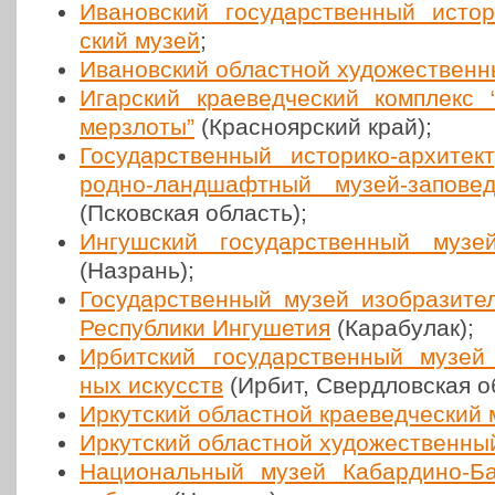
Ива­нов­ский госу­дар­ствен­ный исто­ри­
ский музей
;
Ива­нов­ский област­ной худо­же­ствен­
Игар­ский кра­е­вед­че­ский ком­плек
мерз­ло­ты”
(Крас­но­яр­ский край);
Госу­дар­ствен­ный исто­ри­ко-архи­те
род­но-ланд­шафт­ный музей-запо­вед
(Псков­ская область);
Ингуш­ский госу­дар­ствен­ный музей 
(Назрань);
Госу­дар­ствен­ный музей изоб­ра­зи­т
Рес­пуб­ли­ки Ингу­ше­тия
(Кара­бу­лак);
Ирбит­ский госу­дар­ствен­ный музей и
ных искусств
(Ирбит, Сверд­лов­ская о
Иркут­ский област­ной кра­е­вед­че­ский
Иркут­ский област­ной худо­же­ствен­н
Наци­о­наль­ный музей Кабар­ди­но-Ба