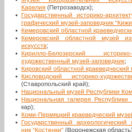
Карелия
(Пет­ро­за­водск);
Госу­дар­ствен­ный исто­ри­ко-архи­тек
гра­фи­че­ский музей-запо­вед­ник “Кижи
Кеме­ров­ский област­ной кра­е­вед­че­с
Кеме­ров­ский област­ной музей изоб
искусств
;
Кирилло-Бело­зер­ский исто­ри­ко-ар
худо­же­ствен­ный музей-запо­вед­ник
;
Киров­ский област­ной кра­е­вед­че­ский
Кис­ло­вод­ский исто­ри­ко-худо­же­
(Став­ро­поль­ский край);
Наци­о­наль­ный музей Рес­пуб­ли­ки Ко
Наци­о­наль­ная галерея Рес­пуб­ли­ки
кар);
Коми-Пер­мяц­кий кра­е­вед­че­ский музе
Госу­дар­ствен­ный архео­ло­ги­че­ский
ник “Костен­ки”
(Воро­неж­ская область)