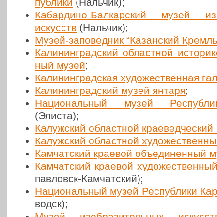
пуб­ли­ки
(Нальчик);
Кабар­ди­но-Бал­кар­ский музей изоб
искусств
(Нальчик);
Музей-запо­вед­ник “Казан­ский Кремль
Кали­нин­град­ский област­ной исто­ри­к
ный музей
;
Кали­нин­град­ская худо­же­ствен­ная га
Кали­нин­град­ский музей янтаря
;
Наци­о­наль­ный музей Рес­пуб­ли
(Элиста);
Калуж­ский област­ной кра­е­вед­че­ский
Калуж­ский област­ной худо­же­ствен­н
Кам­чат­ский краевой объ­еди­нен­ный 
Кам­чат­ский краевой худо­же­ствен­ны
пав­ловск-Кам­чат­ский);
Наци­о­наль­ный музей Рес­пуб­ли­ки Ка
водск);
Музей изоб­ра­зи­тель­ных искусств