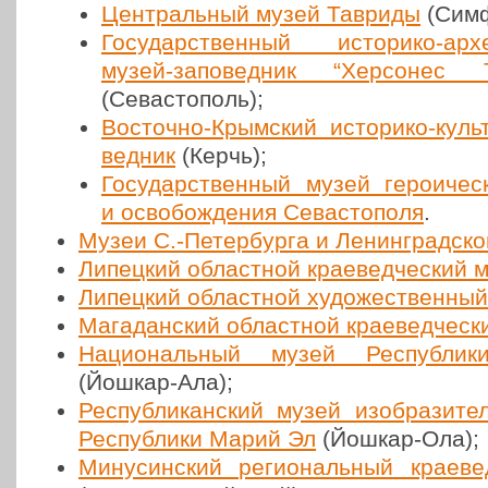
Цен­траль­ный музей Тавриды
(Сим­ф
Госу­дар­ствен­ный исто­ри­ко-архео
музей-запо­вед­ник “Хер­со­нес Та
(Сева­сто­поль);
Восточ­но-Крым­ский исто­ри­ко-куль
вед­ник
(Керчь);
Госу­дар­ствен­ный музей геро­и­че
и осво­бож­де­ния Сева­сто­по­ля
.
Музеи С.-Петербурга и Ленин­град­ск
Липец­кий област­ной кра­е­вед­че­ский 
Липец­кий област­ной худо­же­ствен­ны
Мага­дан­ский област­ной кра­е­вед­че­с
Наци­о­наль­ный музей Рес­пуб­л
(Йошкар-Ала);
Рес­пуб­ли­кан­ский музей изоб­ра­зи­т
Рес­пуб­ли­ки Марий Эл
(Йошкар-Ола);
Мину­син­ский реги­о­наль­ный кра­е­в