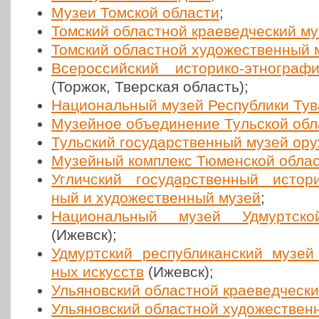
Музеи Томской области
;
Томский област­ной кра­е­вед­че­ский м
Томский област­ной худо­же­ствен­ный
Все­рос­сий­ский исто­ри­ко-этно­гра­
(Торжок, Твер­ская область);
Наци­о­наль­ный музей Рес­пуб­ли­ки Ту
Музей­ное объ­еди­не­ние Туль­ской об
Туль­ский госу­дар­ствен­ный музей ор
Музей­ный ком­плекс Тюмен­ской обла
Углич­ский госу­дар­ствен­ный исто­ри­
ный и худо­же­ствен­ный музей
;
Наци­о­наль­ный музей Удмурт­ской
(Ижевск);
Удмурт­ский рес­пуб­ли­кан­ский музей 
ных искусств
(Ижевск);
Улья­нов­ский област­ной кра­е­вед­че­с
Улья­нов­ский област­ной худо­же­ствен