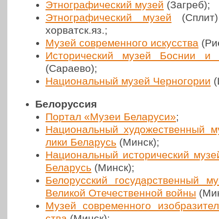
Этно­гра­фи­че­ский музей
(Загреб);
Этно­гра­фи­че­ский музей
(Сплит
хорватск.яз.;
Музей совре­мен­но­го искус­ства
(Ри
Исто­ри­че­ский музей Боснии и Ге
(Сараево);
Наци­о­наль­ный музей Чер­но­го­рии
(
Б
ело­рус­сия
Портал «Музеи Бела­ру­си»
;
Наци­о­наль­ный худо­же­ствен­ный м
ли­ки Бела­русь
(Минск);
Наци­о­наль­ный исто­ри­че­ский музей
Бела­русь
(Минск);
Бело­рус­ский госу­дар­ствен­ный 
Великой Оте­че­ствен­ной войны
(Мин
Музей совре­мен­но­го изоб­ра­зи­тел
ства
(Минск);