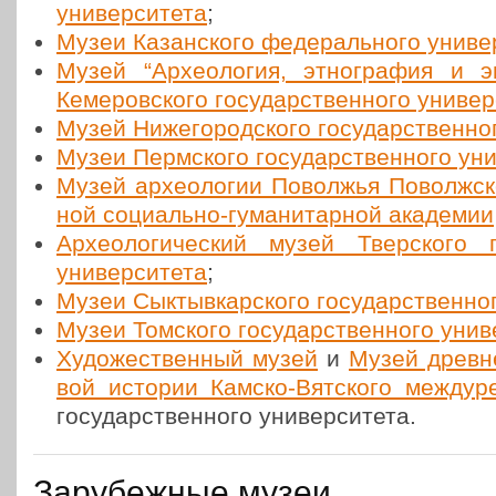
уни­вер­си­те­та
;
Музеи Казан­ско­го феде­раль­но­го уни­вер
Музей “Архео­ло­гия, этно­гра­фия и э
Кеме­ров­ско­го госу­дар­ствен­но­го уни­вер­
Музей Ниже­го­род­ско­го госу­дар­ствен­но­г
Музеи Перм­ско­го госу­дар­ствен­но­го уни­
Музей архео­ло­гии Повол­жья Поволж­ско
ной соци­аль­но-гума­ни­тар­ной ака­де­мии
Архео­ло­ги­че­ский музей Твер­ско­го го
уни­вер­си­те­та
;
Музеи Сык­тыв­кар­ско­го госу­дар­ствен­но­г
Музеи Том­ско­го госу­дар­ствен­но­го уни­ве
Худо­же­ствен­ный музей
и
Музей древней
вой истории Камско-Вят­ско­го меж­ду­ре
госу­дар­ствен­но­го университета.
Зарубежные музеи