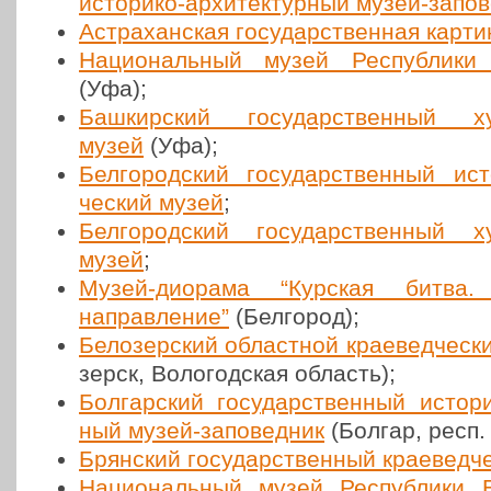
исто­ри­ко-архи­тек­тур­ный музей-запо­в
Аст­ра­хан­ская госу­дар­ствен­ная кар­т
Наци­о­наль­ный музей Рес­пуб­ли­ки 
(Уфа);
Баш­кир­ский госу­дар­ствен­ный худ
музей
(Уфа);
Бел­го­род­ский госу­дар­ствен­ный исто­
че­ский музей
;
Бел­го­род­ский госу­дар­ствен­ный ху
музей
;
Музей-диорама “Курская битва. Бе
направ­ле­ние”
(Бел­го­род);
Бело­зер­ский област­ной кра­е­вед­че­с
зерск, Воло­год­ская область);
Бол­гар­ский госу­дар­ствен­ный исто­ри­
ный музей-запо­вед­ник
(Болгар, респ.
Брян­ский госу­дар­ствен­ный кра­е­вед­
Наци­о­наль­ный музей Рес­пуб­ли­ки 