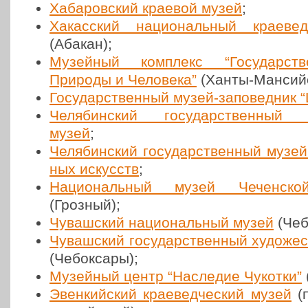
Хаба­ров­ский краевой музей
;
Хакас­ский наци­о­наль­ный кра­е­ве
(Абакан);
Музей­ный ком­плекс “Госу­дар­ст
Природы и Чело­ве­ка”
(Ханты-Ман­сийс
Госу­дар­ствен­ный музей-запо­вед­ник
Челя­бин­ский госу­дар­ствен­ный кр
музей
;
Челя­бин­ский госу­дар­ствен­ный музей 
ных искусств
;
Наци­о­наль­ный музей Чечен­ской
(Грозный);
Чуваш­ский наци­о­наль­ный музей
(Чебо
Чуваш­ский госу­дар­ствен­ный худо­же
(Чебок­са­ры);
Музей­ный центр “Насле­дие Чукотки”
Эвен­кий­ский кра­е­вед­че­ский музей
(п