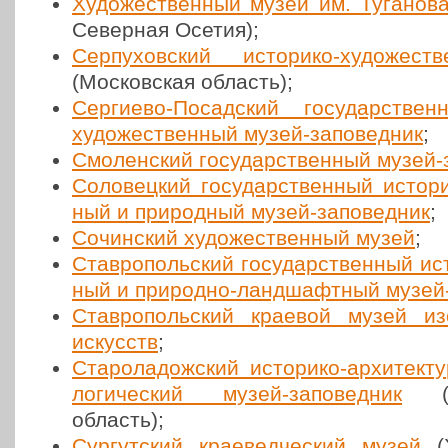
Худо­же­ствен­ный музей им. Туга­но­в
Север­ная Осетия);
Сер­пу­хов­ский исто­ри­ко-худо­же­
(Мос­ков­ская область);
Сер­ги­е­во-Посад­ский госу­дар­ствен
худо­же­ствен­ный музей-запо­вед­ник
;
Смо­лен­ский госу­дар­ствен­ный музей-
Соло­вец­кий госу­дар­ствен­ный исто­ри­
ный и при­род­ный музей-запо­вед­ник
;
Сочин­ский худо­же­ствен­ный музей
;
Став­ро­поль­ский госу­дар­ствен­ный ист
ный и при­род­но-ланд­шафт­ный музей-
Став­ро­поль­ский краевой музей изоб
искусств
;
Ста­ро­ла­дож­ский исто­ри­ко-архи­тек­
ло­ги­че­ский музей-запо­вед­ник
(Ле
область);
Сур­гут­ский кра­е­вед­че­ский музей
(Х