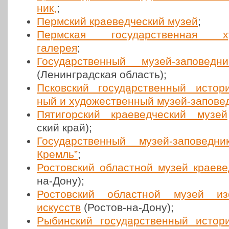
ник,
;
Перм­ский кра­е­вед­че­ский музей
;
Перм­ская госу­дар­ствен­ная худ
галерея
;
Госу­дар­ствен­ный музей-запо­вед­н
(Ленин­град­ская область);
Псков­ский госу­дар­ствен­ный исто­ри­
ный и худо­же­ствен­ный музей-запо­вед
Пяти­гор­ский кра­е­вед­че­ский музей
ский край);
Госу­дар­ствен­ный музей-запо­вед­н
Кремль”
;
Ростов­ский област­ной музей кра­е­ве­
на-Дону);
Ростов­ский област­ной музей изоб­
искусств
(Ростов-на-Дону);
Рыбин­ский госу­дар­ствен­ный исто­ри­