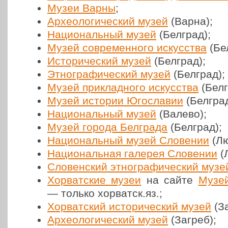
Музеи Варны
;
Архео­ло­ги­че­ский музей
(Варна);
Наци­о­наль­ный музей
(Белград);
Музей совре­мен­но­го искус­ства
(Бе
Исто­ри­че­ский музей
(Белград);
Этно­гра­фи­че­ский музей
(Белград);
Музей при­клад­но­го искус­ства
(Белг
Музей истории Юго­сла­вии
(Белград
Наци­о­наль­ный музей
(Валево);
Музей города Бел­гра­да
(Белград);
Наци­о­наль­ный музей Сло­ве­нии
(Лю
Наци­о­наль­ная галерея Сло­ве­нии
(
Сло­вен­ский этно­гра­фи­че­ский музе
Хор­ват­ские музеи
на сайте
Музей
— только хорватск.яз.;
Хор­ват­ский исто­ри­че­ский музей
(За
Архео­ло­ги­че­ский музей
(Загреб);