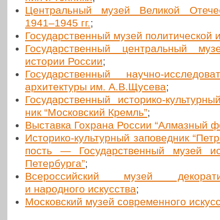
Цен­траль­ный музей Великой Оте­че
1941–1945 гг.
;
Госу­дар­ствен­ный музей поли­ти­че­ской
Госу­дар­ствен­ный цен­траль­ный муз
истории России
;
Госу­дар­ствен­ный научно-иссле­до­ва
архи­тек­ту­ры им. А.В.Щусева
;
Госу­дар­ствен­ный исто­ри­ко-куль­тур­н
ник “Мос­ков­ский Кремль”
;
Выстав­ка Гохрана России “Алмаз­ный ф
Исто­ри­ко-куль­тур­ный запо­вед­ник “Пет­р
пость — Госу­дар­ствен­ный музей и
Петер­бур­га”
;
Все­рос­сий­ский музей деко­ра­тив­н
и народ­но­го искус­ства
;
Мос­ков­ский музей совре­мен­но­го искус­