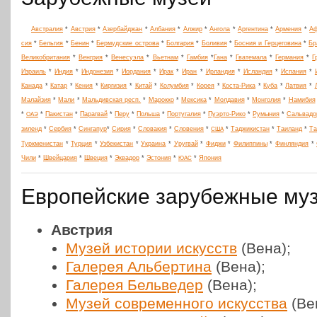
Австра­лия
*
Австрия
*
Азер­бай­джан
*
Албания
*
Алжир
*
Ангола
*
Арген­ти­на
*
Армения
*
Аф
сия
*
Бельгия
*
Бенин
*
Бер­муд­ские острова
*
Бол­га­рия
*
Боливия
*
Босния и Гер­це­го­ви­на
*
Бр
Вели­ко­бри­та­ния
*
Венгрия
*
Вене­су­э­ла
*
Вьетнам
*
Гамбия
*
Гана
*
Гва­те­ма­ла
*
Гер­ма­ния
*
Г
Израиль
*
Индия
*
Индо­не­зия
*
Иор­да­ния
*
Ирак
*
Иран
*
Ирлан­дия
*
Ислан­дия
*
Испания
*
Канада
*
Катар
*
Кения
*
Кир­ги­зия
*
Китай
*
Колум­бия
*
Корея
*
Коста-Рика
*
Куба
*
Латвия
*
Малай­зия
*
Мали
*
Маль­ди­в­ская респ.
*
Марокко
*
Мексика
*
Мол­да­вия
*
Мон­го­лия
*
Намибия
*
*
Паки­стан
*
Параг­вай
*
Перу
*
Польша
*
Пор­ту­га­лия
*
Пуэрто-Рико
*
Румыния
*
Саль­ва­до
ОАЭ
зи­ленд
*
Сербия
*
Син­га­пур
*
Сирия
*
Сло­ва­кия
*
Сло­ве­ния
*
*
Таджи­ки­стан
*
Таиланд
*
Та
США
Турк­ме­ни­стан
*
Турция
*
Узбе­ки­стан
*
Украина
*
Уругвай
*
Фиджи
*
Филип­пи­ны
*
Фин­лян­дия
*
Чили
*
Швей­ца­рия
*
Швеция
*
Эквадор
*
Эстония
*
*
Япония
ЮАС
Европейские зарубежные му
А
встрия
Музей истории искусств
(Вена);
Галерея Аль­бер­ти­на
(Вена);
Галерея Бель­ве­дер
(Вена);
Музей совре­мен­но­го искус­ства
(Ве