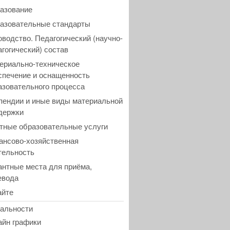
азование
азовательные стандарты
оводство. Педагогический (научно-
агогический) состав
ериально-техническое
спечение и оснащенность
азовательного процесса
пендии и иные виды материальной
держки
тные образовательные услуги
ансово-хозяйственная
тельность
антные места для приёма,
евода
айте
альности
айн графики