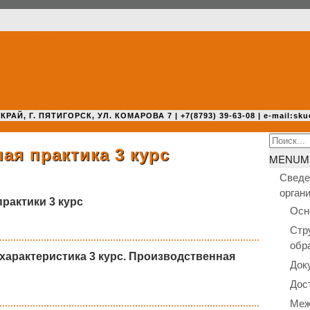
 Г. ПЯТИГОРСК, УЛ. КОМАРОВА 7 | +7(8793) 39-63-08 | e-mail:sku
Search
ая практика 3 курс
for:
MENU
M
Сведе
орган
рактики 3 курс
Осн
Стр
обр
 характеристика 3 курс. Производственная
Док
Дос
Меж