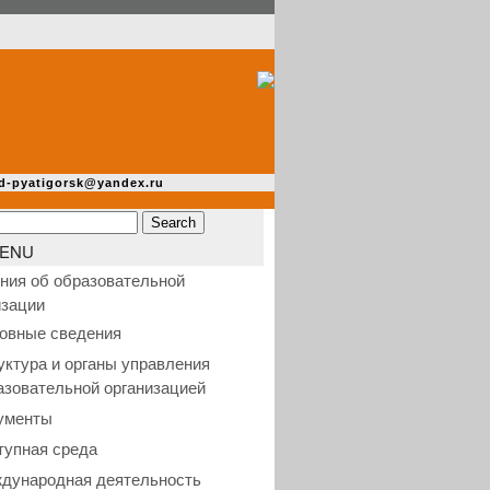
d-pyatigorsk@yandex.ru
ENU
ния об образовательной
изации
овные сведения
уктура и органы управления
азовательной организацией
ументы
тупная среда
дународная деятельность