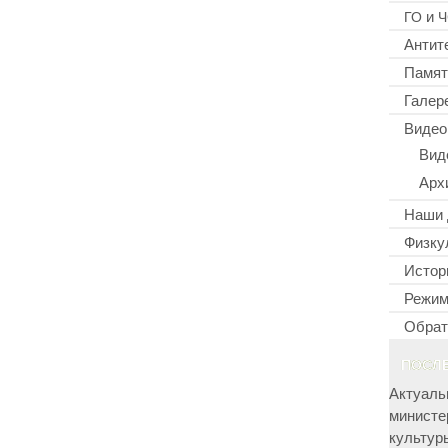
и
ГО
Ч
Антит
Памят
Галер
Видео
Вид
Арх
Наши 
Физку
Истор
Режим
Обрат
ПОСЛ
Актуаль
министе
культур