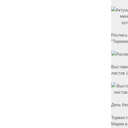
Роспись
"Теремок
Выставк
листов 
День бе
Торжест
Марии в