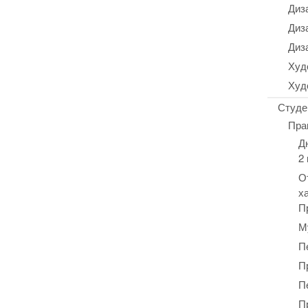
Диз
Диз
Диз
Худ
Худ
Студе
Пра
Д
2
О
х
П
М
П
П
П
П