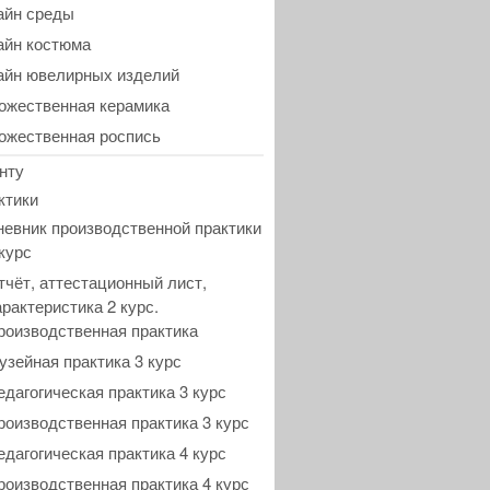
айн среды
айн костюма
айн ювелирных изделий
ожественная керамика
ожественная роспись
нту
ктики
невник производственной практики
 курс
тчёт, аттестационный лист,
арактеристика 2 курс.
роизводственная практика
узейная практика 3 курс
едагогическая практика 3 курс
роизводственная практика 3 курс
едагогическая практика 4 курс
роизводственная практика 4 курс