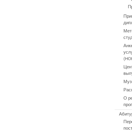
П
При
дип
Мет
сту
Анк
усл
(
НО
Цен
вып
Муз
Рас
О р
про
Абиту
Пер
пос