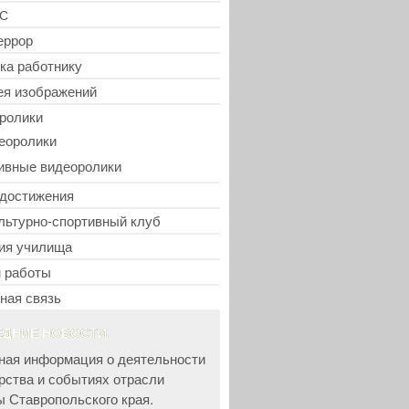
С
еррор
ка работнику
ея изображений
ролики
еоролики
ивные видеоролики
достижения
льтурно-спортивный клуб
ия училища
 работы
ная связь
ЕДНИЕ НОВОСТИ
ная информация о деятельности
рства и событиях отрасли
ы Ставропольского края.