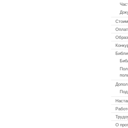
Час
Док
Стоим
Оплат
Образ
Конку
Библи
Биб
Пол
пол
Допол
Под
Наста
Работ
Трудо
О про