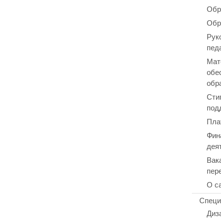
Обр
Обр
Рук
пед
Мат
обе
обр
Сти
под
Пла
Фин
дея
Вак
пер
О с
Специ
Диз