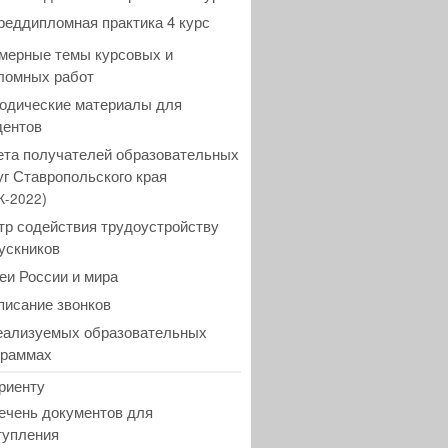
реддипломная практика 4 курс
мерные темы курсовых и
ломных работ
одические материалы для
дентов
ета получателей образовательных
уг Ставропольского края
)
К-2022
тр содействия трудоустройству
ускников
еи России и мира
писание звонков
еализуемых образовательных
граммах
риенту
ечень документов для
тупления