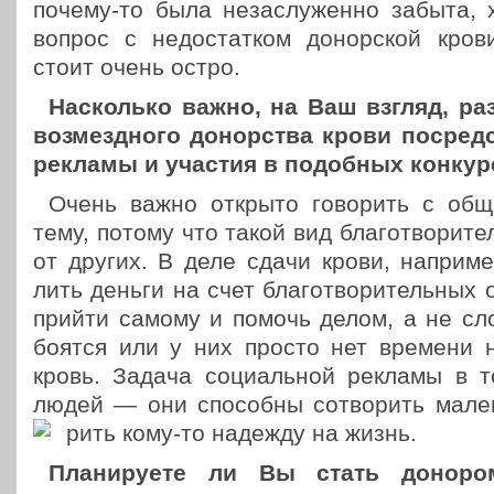
почему-то была неза­слу­жен­но забыта, 
вопрос с недо­стат­ком донор­ской кро
стоит очень остро.
Насколь­ко важно, на Ваш взгляд, раз
воз­мезд­но­го донор­ства крови посред­
рекламы и участия в подоб­ных конкур
Очень важно открыто гово­рить с общ
тему, потому что такой вид бла­го­тво­ри­тель
от других. В деле сдачи крови, напри­ме
лить деньги на счет бла­го­тво­ри­тель­ных 
прийти самому и помочь делом, а не сл
боятся или у них просто нет времени н
кровь. Задача соци­аль­ной рекламы в 
людей — они спо­соб­ны сотво­рить мален
рить кому-то надежду на жизнь.
Пла­ни­ру­е­те ли Вы стать доно