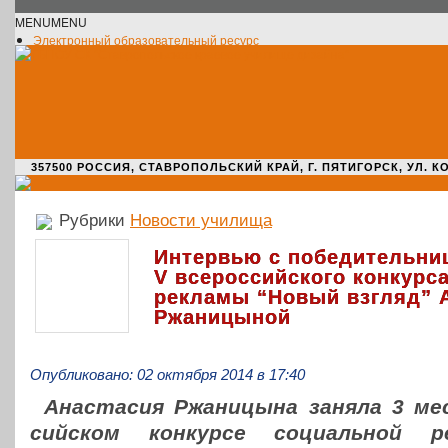
MENU
MENU
Электронный образовательный ресурс
Официальное сообщество VK
Новости училища
О нас пишут
Новости культуры
Жизнь училища
Адрес училища
357500 РОССИЯ, СТАВРОПОЛЬСКИЙ КРАЙ, Г. ПЯТИГОРСК, УЛ. КОМАРО
Рубрики
Новости училища
Интервью с победительни
V всероссийского конкурс
рекламы “Новый взгляд” 
Ржаницыной
Опубликовано: 02 октября 2014 в 17:40
Ана­ста­сия Ржа­ни­цы­на заняла 3 м
сий­ском кон­кур­се соци­аль­ной