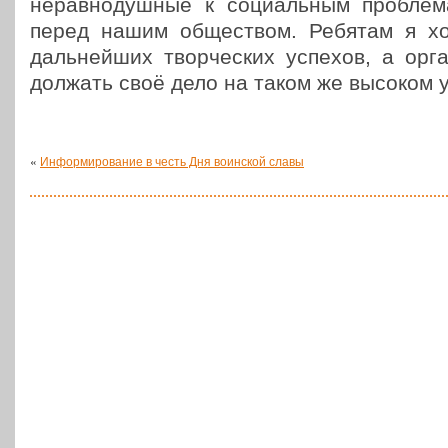
нерав­но­душ­ные к соци­аль­ным про­бле
перед нашим обще­ством. Ребятам я хо
даль­ней­ших твор­че­ских успехов, а орга
дол­жать своё дело на таком же высоком 
«
Информирование в честь Дня воинской славы