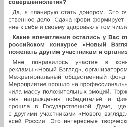
совершеннолетия?
Да, я пла­ни­рую стать донором. Это 
ствен­ное дело. Сдача крови фор­ми­ру­ет 
ние к себе и своему здо­ро­вью в том числ
Какие впе­чат­ле­ния оста­лись у Вас 
рос­сий­ском кон­кур­се «Новый Взг
поже­лать другим участ­ни­кам и орга­ни­
Мне понра­ви­лось участие в кон­ку
рекламы «Новый Взгляд», орга­ни­за­то­ром к
Меж­ре­ги­о­наль­ный обще­ствен­ный фон
Меро­при­я­тие прошло на про­фес­си­о­наль
чи­ла массу поло­жи­тель­ных эмоций. Тор­ж
ния награж­де­ния побе­ди­те­лей и фина
прошла в Госу­дар­ствен­ной Думе, где 
с другими участ­ни­ка­ми «Нового взгляда»
всей России. Это инте­рес­ные твор­че­