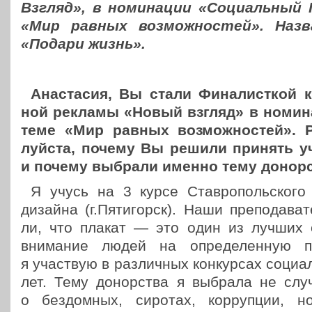
Взгляд», в номи­на­ции «Соци­аль­ны
«Мир равных воз­мож­но­стей». Наз
«Подари жизнь».
Ана­ста­сия, Вы стали Фина­лист­кой к
ной рекламы «Новый взгляд» в номи­на
теме «Мир равных воз­мож­но­стей». Ра
луй­ста, почему Вы решили принять уча
и почему выбрали именно тему донор­
Я учусь на 3 курсе Став­ро­поль­ско­го 
дизайна (г.Пятигорск). Наши пре­по­да­ва­т
ли, что плакат — это один из лучших сп
вни­ма­ние людей на опре­де­лен­ную п
я участ­вую в раз­лич­ных кон­кур­сах соци­
лет. Тему донор­ства я выбрала не слу­ч
о без­дом­ных, сиротах, кор­руп­ции, 