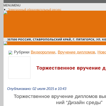
MENU
MENU
Электронный образовательный ресурс
Официальное сообщество VK
Новости училища
О нас пишут
Новости культуры
Жизнь училища
Адрес училища
357500 РОССИЯ, СТАВРОПОЛЬСКИЙ КРАЙ, Г. ПЯТИГОРСК, УЛ. КОМАРО
Рубрики
Видеоролики
,
Вручение дипломов
,
Нов
Торжественное вручение 
Опубликовано: 02 июля 2015 в 10:43
Тор­же­ствен­ное вру­че­ние дипло­мов вып
ний “Дизайн среды”