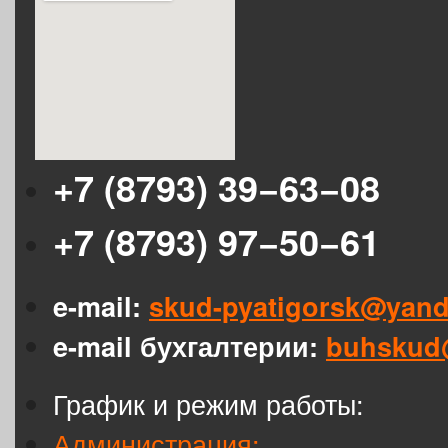
+7 (8793) 39−63−08
+7 (8793) 97−50−61
e-mail:
skud-pyatigorsk@yand
e-mail бухгалтерии:
buhskud
График и режим работы:
Администрация: