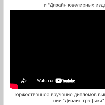
и “Дизайн юве­лир­ных изд
Тор­же­ствен­ное вру­че­ние дипло­мов вып
ний “Дизайн графики”