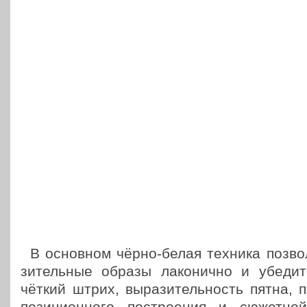
В основ­ном чёрно-белая техника поз­во­
зи­тель­ные образы лако­нич­но и убе­ди­т
чёткий штрих, выра­зи­тель­ность пятна, п
по­зи­ци­он­но­го постро­е­ния и сюжет­н