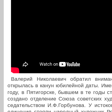
Валерий Нико­ла­е­вич обратил вни­ма­
откры­лась в канун юби­лей­ной даты. Им
году, в Пяти­гор­ске, бывшем в те годы ст
создано отде­ле­ние Союза совет­ских худ
се­да­тель­ством И.Ф.Горбунова. У истоков
еди­не­ния стояли народ­ный худож­ник Р