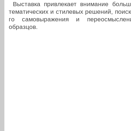
Выстав­ка при­вле­ка­ет вни­ма­ние больши
тема­ти­че­ских и сти­ле­вых решений, поиск
го само­вы­ра­же­ния и пере­осмыс­ле­ни
образцов.