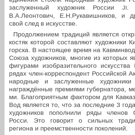
заслу­жен­ный худож­ник России
. 
JI
В.А.Леонтович, Е.Н.Рукавишников, и др
свой след в искусстве.
Про­дол­же­ни­ем тра­ди­ций явля­ет­ся откр
костяк которой состав­ля­ют худож­ни­ки Ки
гор­ска. В насто­я­щее время на Кав­мин­во
Союза худож­ни­ков, многие из которых явл
фигу­ра­ми изоб­ра­зи­тель­но­го искус­ст
рядах член-кор­ре­спон­дент Рос­сий­ской Ак
народ­ные и заслу­жен­ные худож­ни­ки
награж­дён­ные пре­ми­я­ми губер­на­то­ра, ме
ми. Бла­го­при­ят­ным фак­то­ром для Кав­ка
Вод явля­ет­ся то, что за послед­ние 3 го
худож­ни­ков попол­ни­ли ряды членов 
Росси. Это говорит о сильных тра­ди­ц
региона и пре­ем­ствен­но­сти поколений.