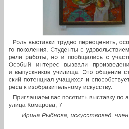
Роль выстав­ки трудно пере­оце­нить, осо
го поко­ле­ния. Сту­ден­ты с удо­воль­стви­
ре­ли работы, но и пооб­ща­лись с участ­ни
Особый интерес вызвали про­из­ве­де­ния 
и выпуск­ни­ков училища. Это общение сти­
ский потен­ци­ал уча­щих­ся и спо­соб­ству­е
ре­са к изоб­ра­зи­тель­но­му искусству.
При­гла­ша­ем вас посе­тить выстав­ку по а
улица Кома­ро­ва, 7
Ирина Рыбнова, искус­ство­вед, член