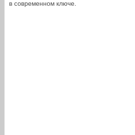
в совре­мен­ном ключе.