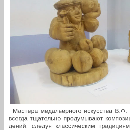
Мастера меда­льер­но­го искус­ства В.Ф. 
всегда тща­тель­но про­ду­мы­ва­ют ком­по­зи
де­ний, следуя клас­си­че­ским тра­ди­ци­