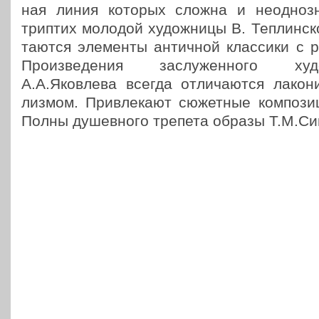
ная линия которых сложна и неод­но­знач
триптих молодой худож­ни­цы В. Теп­лин­ск
та­ют­ся эле­мен­ты антич­ной клас­си­ки с 
Про­из­ве­де­ния заслу­жен­но­го х
А.А.Яковлева всегда отли­ча­ют­ся лако­ни
лиз­мом. При­вле­ка­ют сюжет­ные ком­по­з
Полны душев­но­го трепета образы Т.М.Си