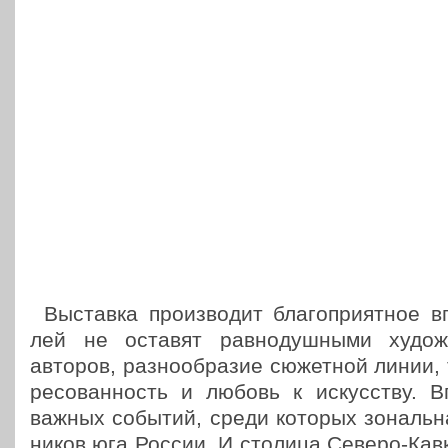
Выстав­ка про­из­во­дит бла­го­при­ят­ное вп
лей не оставят рав­но­душ­ны­ми худо­ж
авторов, раз­но­об­ра­зие сюжет­ной линии, 
ре­со­ван­ность и любовь к искус­ству.
важных событий, среди которых зональ­на
ни­ков юга России. И столица Северо-Кав­к