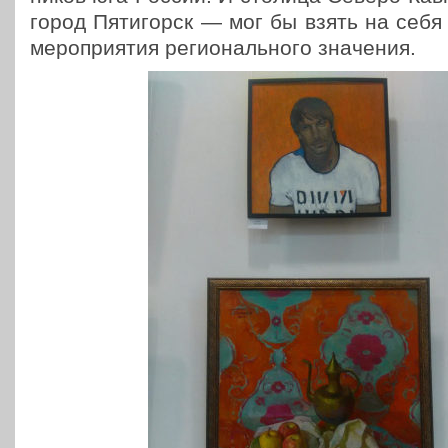
город Пяти­горск — мог бы взять на себя о
меро­при­я­тия реги­о­наль­но­го значения.