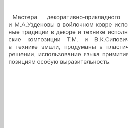
Мастера деко­ра­тив­но-при­клад­но­г
и М.А.Узденовы в вой­лоч­ном ковре исполь
ные тра­ди­ции в декоре и технике испол­не
ские ком­по­зи­ции Т.М. и В.К.Сипович
в технике эмали, про­ду­ма­ны в пла­сти­ч
решении, исполь­зо­ва­ние языка при­ми­ти
по­зи­ци­ям особую выразительность.