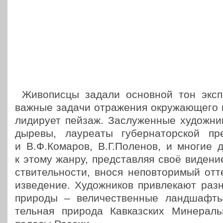
Живо­пис­цы задали основ­ной тон экс­по
важные задачи отра­же­ния окру­жа­ю­ще­го м
лиди­ру­ет пейзаж. Заслу­жен­ные худож­ни
ды­ре­вы, лау­ре­а­ты губер­на­тор­ской 
и В.Ф.Комаров, В.Г.Поленов, и многие др
к этому жанру, пред­став­ляя своё видение
стви­тель­но­сти, внося непо­вто­ри­мый о
из­ве­де­ние. Худож­ни­ков при­вле­ка­ют 
природы – вели­че­ствен­ные ланд­шаф­ты
тель­ная природа Кав­каз­ских Мине­рал