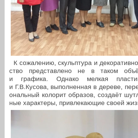
К сожа­ле­нию, скульп­ту­ра и деко­ра­тив­н
ство пред­став­ле­но не в таком объ
и графика. Однако мелкая пла­сти­
и Г.В.Кусова, выпол­нен­ная в дереве, пер
о­наль­ный колорит образов, создаёт шут­л
ные харак­те­ры, при­вле­ка­ю­щие своей ж