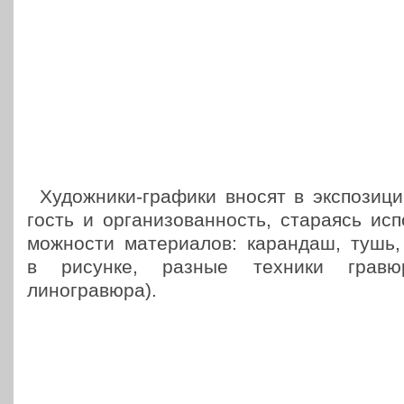
Худож­ни­ки-графики вносят в экс­по­зи­ц
гость и орга­ни­зо­ван­ность, ста­ра­ясь ис
мож­но­сти мате­ри­а­лов: каран­даш, тушь
в рисунке, разные техники гравюры 
линогравюра).