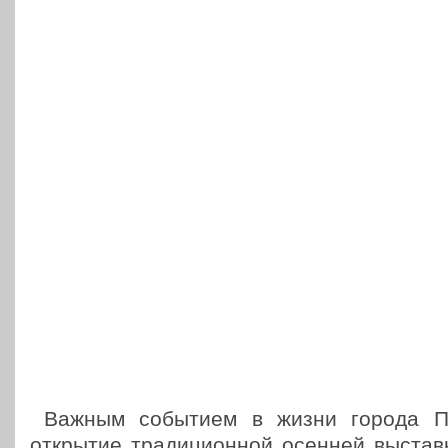
Важным собы­ти­ем в жизни города Пя
откры­тие тра­ди­ци­он­ной осенней выстав­