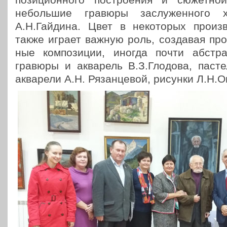
неболь­шие гравюры заслу­жен­но­го х
А.Н.Гайдина. Цвет в неко­то­рых про­из­ве
также играет важную роль, созда­вая про­
ные ком­по­зи­ции, иногда почти абстрак
гравюры и аква­рель В.З.Глодова, паст
аква­ре­ли А.Н. Рязан­це­вой, рисунки Л.Н.