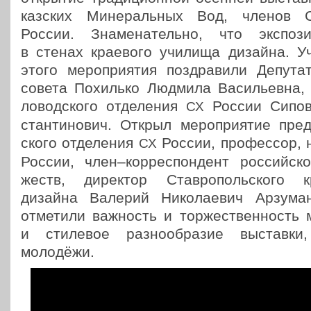
каз­ских Мине­раль­ных Вод, членов С
России. Зна­ме­на­тель­но, что экс­по­зи­
в стенах кра­е­во­го училища дизайна. Уч
этого меро­при­я­тия поздра­ви­ли Депута
совета Похиль­ко Людмила Васи­льев­на, п
ло­вод­ско­го отде­ле­ния
России Сипови
СХ
стан­ти­но­вич. Открыл меро­при­я­тие пред­
ско­го отде­ле­ния
России, про­фес­сор, 
СХ
России, член–корреспондент рос­сий­ско
жеств, дирек­тор Став­ро­поль­ско­го к
дизайна Валерий Нико­ла­е­вич Арзу­ма­н
отме­ти­ли важ­ность и тор­же­ствен­ность
и сти­ле­вое раз­но­об­ра­зие выстав­
молодёжи.