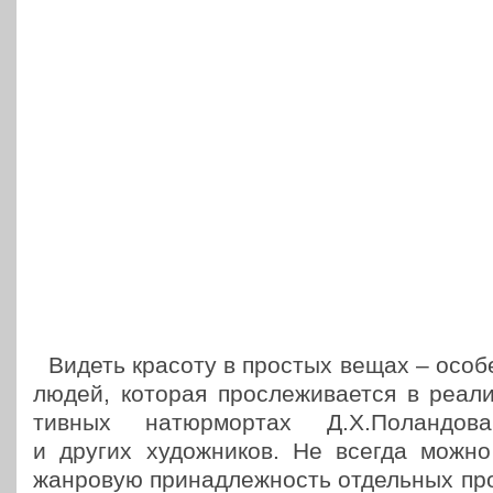
Видеть красоту в простых вещах – осо­бе
людей, которая про­сле­жи­ва­ет­ся в реа­ли
тив­ных натюр­мор­тах Д.Х.Поландов
и других худож­ни­ков. Не всегда можно 
жан­ро­вую при­над­леж­ность отдель­ных про