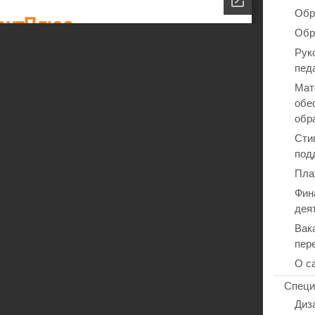
Обр
Обр
Рук
пед
Мат
обе
обр
Сти
под
Пла
Фин
дея
Вак
пер
О с
Специ
Диз