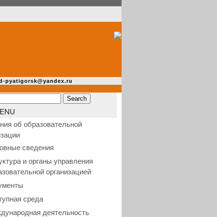
d-pyatigorsk@yandex.ru
ENU
ния об образовательной
изации
овные сведения
уктура и органы управления
азовательной организацией
ументы
тупная среда
дународная деятельность