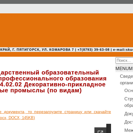
 Г. ПЯТИГОРСК, УЛ. КОМАРОВА 7 | +7(8793) 39-63-08 | e-mail:sku
Search
for:
MENU
M
дарственный образовательный
Сведе
 профессионального образования
орган
4.02.02 Декоративно-прикладное
ные промыслы (по видам)
Осн
Стр
обр
оку­мен­та, то пере­за­гру­зи­те стра­ни­цу или ска­чай­те
Док
docx,
,
)
DOCX
145KB
Дос
Меж