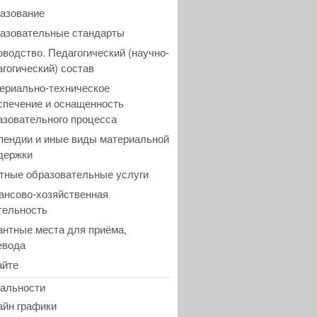
азование
азовательные стандарты
оводство. Педагогический (научно-
агогический) состав
ериально-техническое
спечение и оснащенность
азовательного процесса
пендии и иные виды материальной
держки
тные образовательные услуги
ансово-хозяйственная
тельность
антные места для приёма,
евода
айте
альности
айн графики