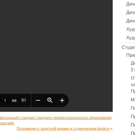
Диз
Диз
Диз
Худ
Худ
Студе
Пра
Д
2
О
х
П
М
П
П
вательный стандарт среднего профессионального образования
траслям)
П
Положение о зачетной книжке и студенческом билете
»
П