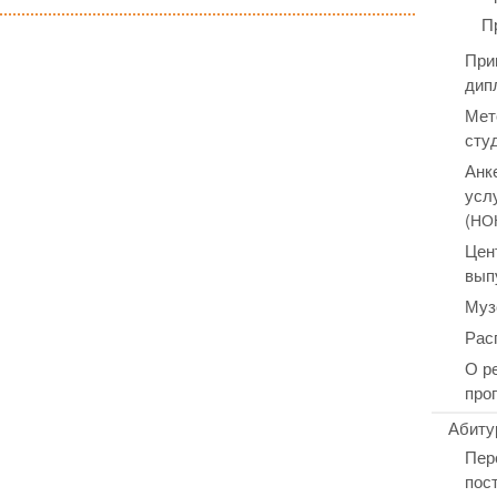
П
При
дип
Мет
сту
Анк
усл
(
НО
Цен
вып
Муз
Рас
О р
про
Абиту
Пер
пос