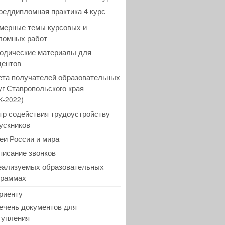
реддипломная практика 4 курс
мерные темы курсовых и
ломных работ
одические материалы для
дентов
ета получателей образовательных
уг Ставропольского края
)
К-2022
тр содействия трудоустройству
ускников
еи России и мира
писание звонков
еализуемых образовательных
граммах
риенту
ечень документов для
тупления