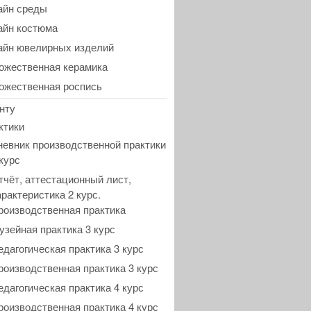
айн среды
айн костюма
айн ювелирных изделий
ожественная керамика
ожественная роспись
нту
ктики
невник производственной практики
 курс
тчёт, аттестационный лист,
арактеристика 2 курс.
роизводственная практика
узейная практика 3 курс
едагогическая практика 3 курс
роизводственная практика 3 курс
едагогическая практика 4 курс
роизводственная практика 4 курс