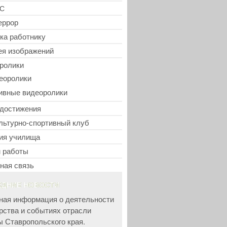
С
еррор
ка работнику
ея изображений
ролики
еоролики
ивные видеоролики
достижения
льтурно-спортивный клуб
ия училища
 работы
ная связь
ЕДНИЕ НОВОСТИ
ная информация о деятельности
рства и событиях отрасли
ы Ставропольского края.