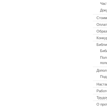
Час
Док
Стоим
Оплат
Образ
Конку
Библи
Биб
Пол
пол
Допол
Под
Наста
Работ
Трудо
О про