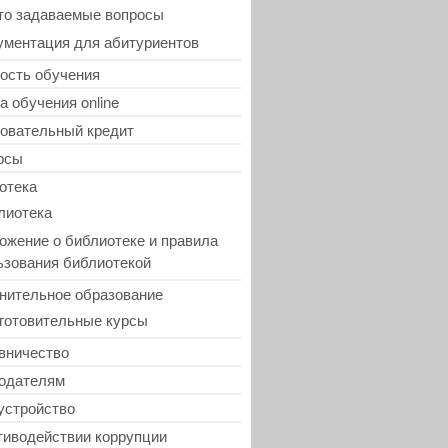
то задаваемые вопросы
ументация для абитуриентов
ость обучения
а обучения online
овательный кредит
рсы
отека
лиотека
ожение о библиотеке и правила
ьзования библиотекой
нительное образование
готовительные курсы
вничество
одателям
устройство
тиводействии коррупции