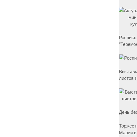
Роспись
"Теремок
Выставк
листов 
День бе
Торжест
Марии в