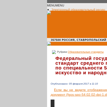
MENU
MENU
Электронный образовательный ресурс
Официальное сообщество VK
Новости училища
О нас пишут
Новости культуры
Жизнь училища
Адрес училища
357500 РОССИЯ, СТАВРОПОЛЬСКИЙ КРАЙ,
Рубрики
Образовательные стандарты
Федеральный госу
стандарт среднего
по специальности 5
искусство и народ
Опубликовано: 05 февраля 2017 в 11:10
Если вы не видите отоб­ра­же­ние д
доку­мент (fgos-spo-54.02.02-dpi‑1.