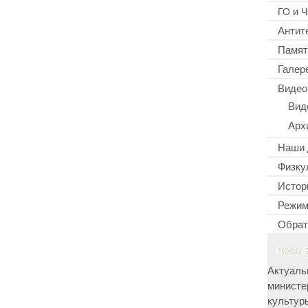
и
ГО
Ч
Антит
Памят
Галер
Видео
Вид
Арх
Наши 
Физку
Истор
Режим
Обрат
ПОСЛ
Актуаль
министе
культур