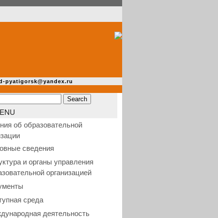
d-pyatigorsk@yandex.ru
ENU
ния об образовательной
изации
овные сведения
уктура и органы управления
азовательной организацией
ументы
тупная среда
дународная деятельность