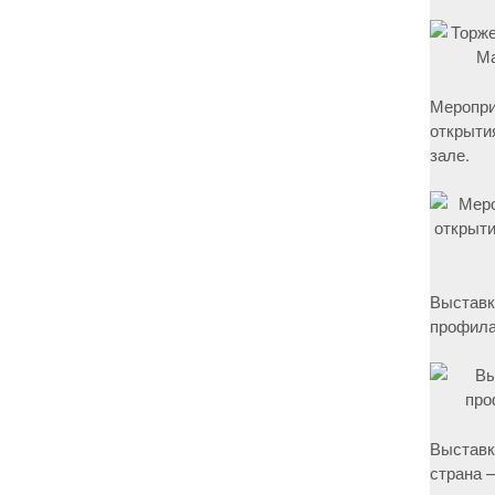
Меропри
открыти
зале.
Выставк
профила
Выставк
страна –