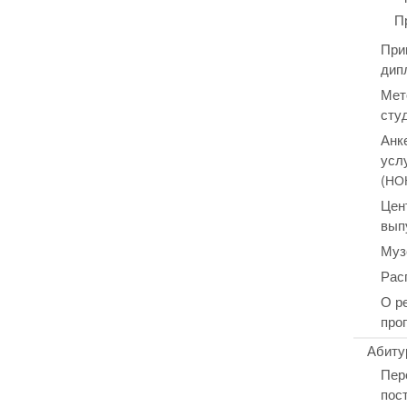
П
При
дип
Мет
сту
Анк
усл
(
НО
Цен
вып
Муз
Рас
О р
про
Абиту
Пер
пос