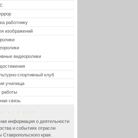
С
еррор
ка работнику
ея изображений
ролики
еоролики
ивные видеоролики
достижения
льтурно-спортивный клуб
ия училища
 работы
ная связь
ЕДНИЕ НОВОСТИ
ная информация о деятельности
рства и событиях отрасли
ы Ставропольского края.