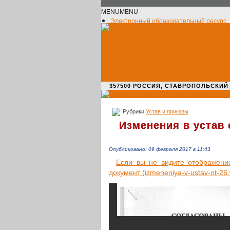
MENU
MENU
Электронный образовательный ресурс
Официальное сообщество VK
Новости училища
О нас пишут
Новости культуры
Жизнь училища
Адрес училища
357500 РОССИЯ, СТАВРОПОЛЬСКИЙ КРАЙ,
Рубрики
Устав и приказы
Изменения в устав о
Опубликовано: 09 февраля 2017 в 11:43
Если вы не видите отоб­ра­же­ние д
доку­мент (izmeneniya-v-ustav-ot-26