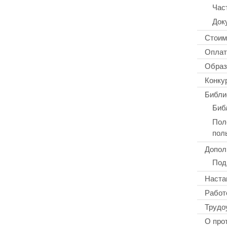
Час
Док
Стоим
Оплат
Образ
Конку
Библи
Биб
Пол
пол
Допол
Под
Наста
Работ
Трудо
О про