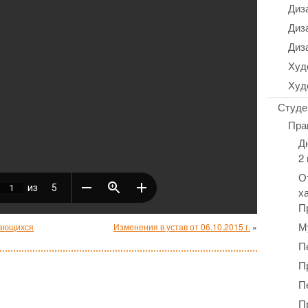
Диз
Диз
Диз
Худ
Худ
Студе
Пра
Д
2
О
х
П
М
чающихся
Изменения в устав от 06.10.2015 г.
»
П
П
П
П