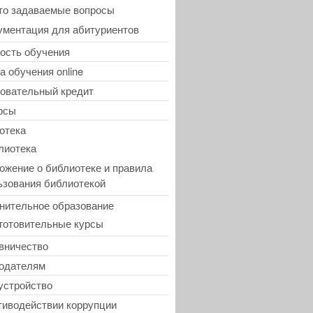
то задаваемые вопросы
ументация для абитуриентов
ость обучения
а обучения online
овательный кредит
рсы
отека
лиотека
ожение о библиотеке и правила
ьзования библиотекой
нительное образование
готовительные курсы
вничество
одателям
устройство
тиводействии коррупции