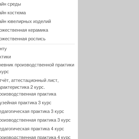
айн среды
айн костюма
айн ювелирных изделий
ожественная керамика
ожественная роспись
нту
ктики
невник производственной практики
 курс
тчёт, аттестационный лист,
арактеристика 2 курс.
роизводственная практика
узейная практика 3 курс
едагогическая практика 3 курс
роизводственная практика 3 курс
едагогическая практика 4 курс
роизводственная практика 4 курс