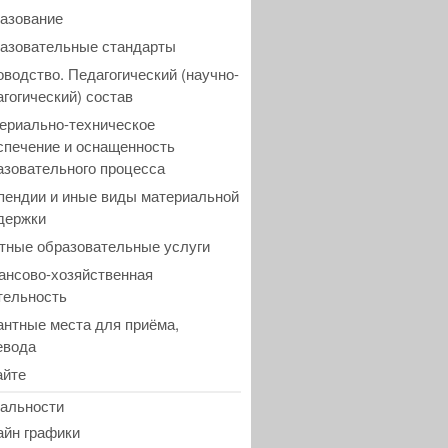
азование
азовательные стандарты
оводство. Педагогический (научно-
агогический) состав
ериально-техническое
спечение и оснащенность
азовательного процесса
пендии и иные виды материальной
держки
тные образовательные услуги
ансово-хозяйственная
тельность
антные места для приёма,
евода
айте
альности
айн графики