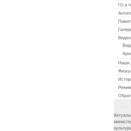
и
ГО
Ч
Антит
Памят
Галер
Видео
Вид
Арх
Наши 
Физку
Истор
Режим
Обрат
ПОСЛ
Актуаль
министе
культур