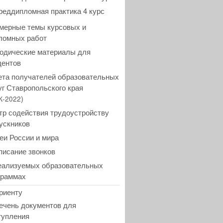
реддипломная практика 4 курс
мерные темы курсовых и
ломных работ
одические материалы для
дентов
ета получателей образовательных
уг Ставропольского края
)
К-2022
тр содействия трудоустройству
ускников
еи России и мира
писание звонков
еализуемых образовательных
граммах
риенту
ечень документов для
тупления