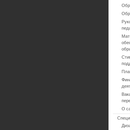
Обр
Обр
Рук
пед
Мат
обе
обр
Сти
под
Пла
Фин
дея
Вак
пер
О с
Специ
Диз