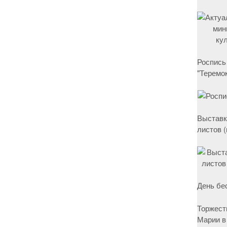
Роспись
"Теремок
Выставк
листов 
День бе
Торжест
Марии в