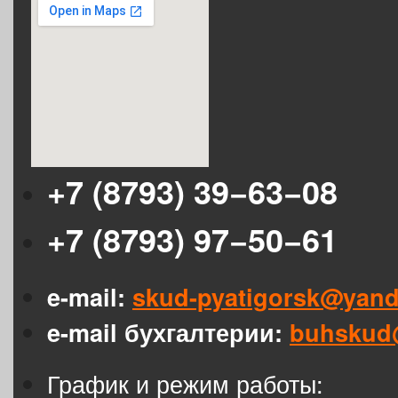
+7 (8793) 39−63−08
+7 (8793) 97−50−61
e-mail:
skud-pyatigorsk@yand
e-mail бухгалтерии:
buhskud
График и режим работы: