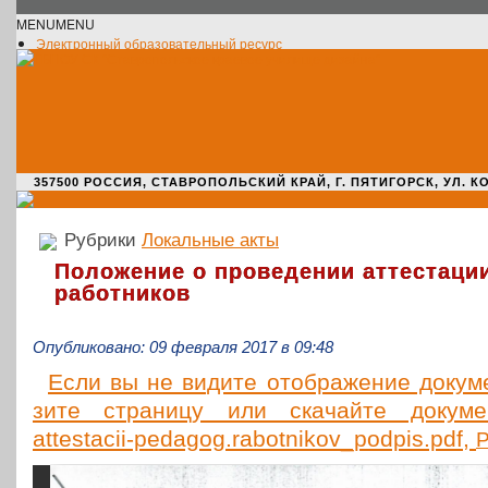
MENU
MENU
Электронный образовательный ресурс
Официальное сообщество VK
Новости училища
О нас пишут
Новости культуры
Жизнь училища
Адрес училища
357500 РОССИЯ, СТАВРОПОЛЬСКИЙ КРАЙ, Г. ПЯТИГОРСК, УЛ. КОМАРО
Рубрики
Локальные акты
Положение о проведении аттестации
работников
Опубликовано: 09 февраля 2017 в 09:48
Если вы не видите отоб­ра­же­ние доку­мен
зи­те стра­ни­цу или ска­чай­те доку­ме
attestacii-pedagog.rabotnikov_podpis.pdf,