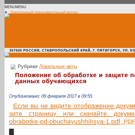
MENU
MENU
Электронный образовательный ресурс
Официальное сообщество VK
Новости училища
О нас пишут
Новости культуры
Жизнь училища
Адрес училища
357500 РОССИЯ, СТАВРОПОЛЬСКИЙ КРАЙ, Г. ПЯТИГОРСК, УЛ. КОМАРО
Рубрики
Локальные акты
Положение об обработке и защите 
данных обучающихся
Опубликовано: 09 февраля 2017 в 09:55
Если вы не видите отоб­ра­же­ние доку­мен
зи­те стра­ни­цу или ска­чай­те доку­ме
obrabotke-pd-obuchayushhihsya‑1.pdf,
PD