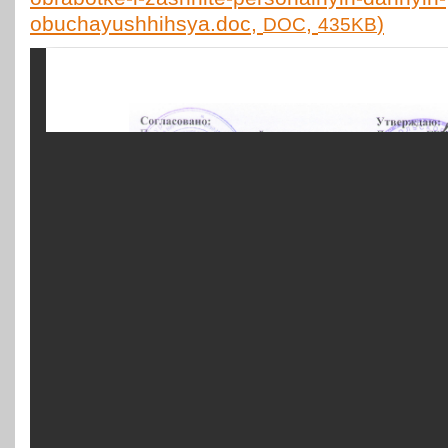
obuchayushhihsya.doc,
,
)
DOC
435KB