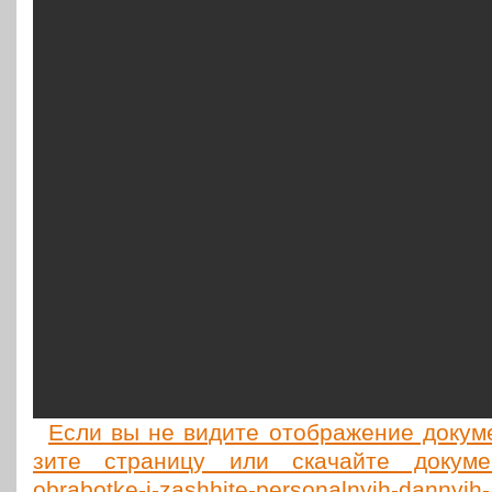
Если вы не видите отоб­ра­же­ние доку­мен
зи­те стра­ни­цу или ска­чай­те доку­ме
obrabotke-i-zashhite-personalnyih-dannyih-