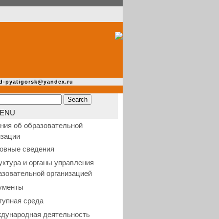
d-pyatigorsk@yandex.ru
ENU
ния об образовательной
изации
овные сведения
уктура и органы управления
азовательной организацией
ументы
тупная среда
дународная деятельность