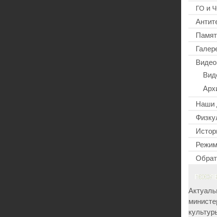
и
ГО
Ч
Антит
Памят
Галер
Видео
Вид
Арх
Наши 
Физку
Истор
Режим
Обрат
ПОСЛ
Актуаль
министе
культур