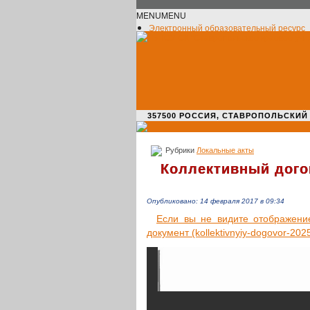
MENU
MENU
Электронный образовательный ресурс
Официальное сообщество VK
Новости училища
О нас пишут
Новости культуры
Жизнь училища
Адрес училища
357500 РОССИЯ, СТАВРОПОЛЬСКИЙ КРАЙ,
Рубрики
Локальные акты
Коллективный дого
Опубликовано: 14 февраля 2017 в 09:34
Если вы не видите отоб­ра­же­ние д
доку­мент (kollektivnyiy-dogovor-20