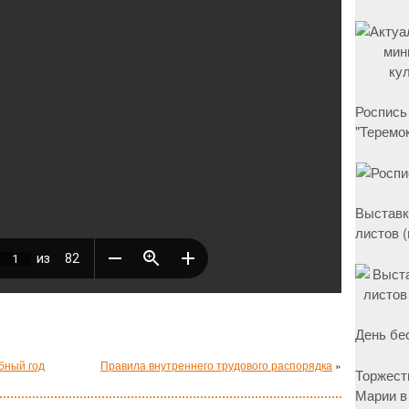
Роспись
"Теремок
Выставк
листов 
День бе
бный год
Правила внутреннего трудового распорядка
»
Торжест
Марии в