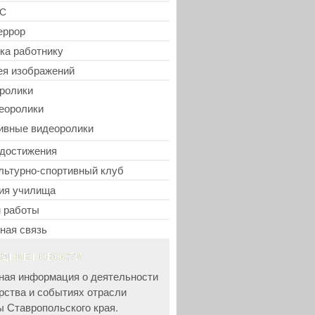
С
еррор
ка работнику
ея изображений
ролики
еоролики
ивные видеоролики
достижения
льтурно-спортивный клуб
ия училища
 работы
ная связь
ЕДНИЕ НОВОСТИ
ная информация о деятельности
рства и событиях отрасли
ы Ставропольского края.