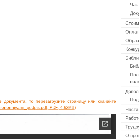
Час
Док
Стоим
Оплат
Образ
Конку
Библи
Биб
Пол
пол
Допол
Под
оку­мен­та, то пере­за­гру­зи­те стра­ни­цу или ска­чай­те
izmenenniyami_podpis.pdf,
, 4.
)
PDF
62MB
Наста
Работ
Трудо
О про