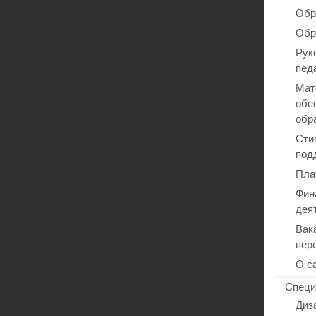
Обр
Обр
Рук
пед
Мат
обе
обр
Сти
под
Пла
Фин
дея
Вак
пер
О с
Специ
Диз