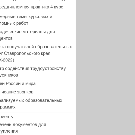
реддипломная практика 4 курс
мерные темы курсовых и
ломных работ
одические материалы для
дентов
ета получателей образовательных
уг Ставропольского края
)
К-2022
тр содействия трудоустройству
ускников
еи России и мира
писание звонков
еализуемых образовательных
граммах
риенту
ечень документов для
тупления