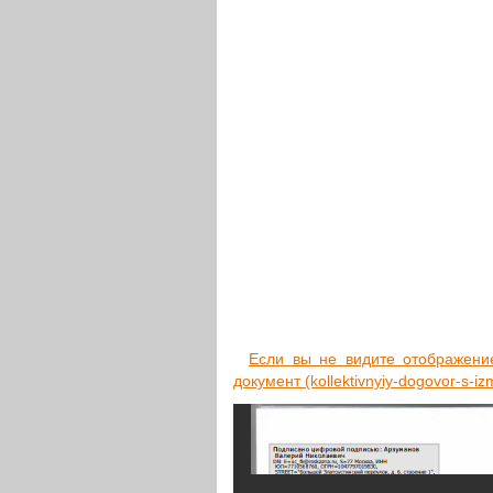
Если вы не видите отоб­ра­же­ние д
доку­мент (kollektivnyiy-dogovor-s-