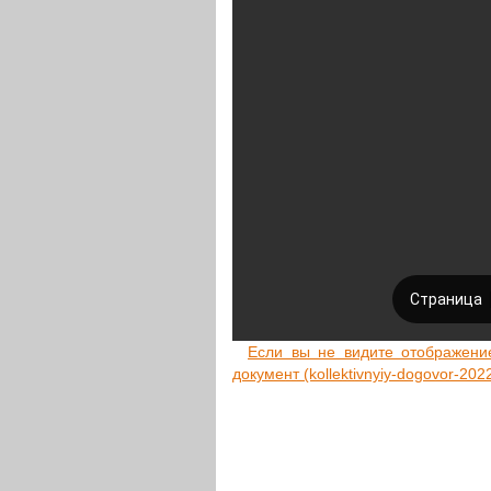
Если вы не видите отоб­ра­же­ние д
доку­мент (kollektivnyiy-dogovor-20