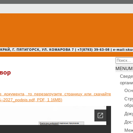
 Г. ПЯТИГОРСК, УЛ. КОМАРОВА 7 | +7(8793) 39-63-08 | e-mail:sku
Search
for:
MENU
M
вор
Сведе
орган
Осн
оку­мен­та, то пере­за­гру­зи­те стра­ни­цу или ска­чай­те
Стр
25–2027_podpis.pdf,
, 1.
)
PDF
16MB
обр
Док
Дос
Меж