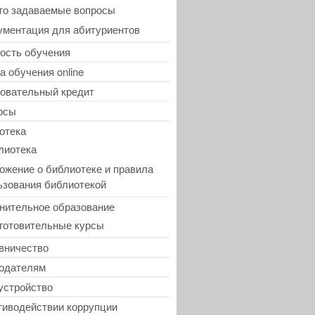
то задаваемые вопросы
ументация для абитуриентов
ость обучения
а обучения online
овательный кредит
рсы
отека
лиотека
ожение о библиотеке и правила
ьзования библиотекой
нительное образование
готовительные курсы
вничество
одателям
устройство
тиводействии коррупции