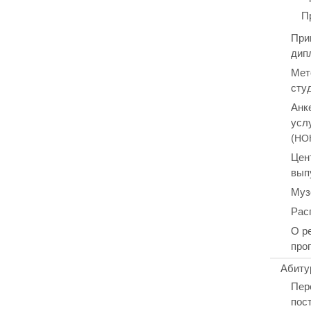
П
При
дип
Мет
сту
Анк
усл
(
НО
Цен
вып
Муз
Рас
О р
про
Абиту
Пер
пос