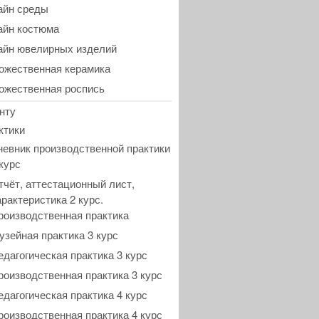
айн среды
айн костюма
айн ювелирных изделий
ожественная керамика
ожественная роспись
нту
ктики
невник производственной практики
 курс
тчёт, аттестационный лист,
арактеристика 2 курс.
роизводственная практика
узейная практика 3 курс
едагогическая практика 3 курс
роизводственная практика 3 курс
едагогическая практика 4 курс
роизводственная практика 4 курс