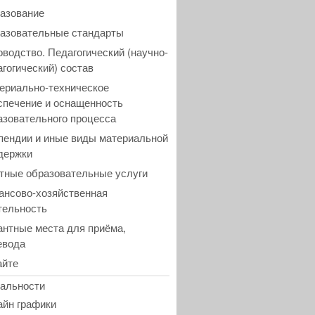
азование
азовательные стандарты
оводство. Педагогический (научно-
агогический) состав
ериально-техническое
спечение и оснащенность
азовательного процесса
пендии и иные виды материальной
держки
тные образовательные услуги
ансово-хозяйственная
тельность
антные места для приёма,
евода
айте
альности
айн графики