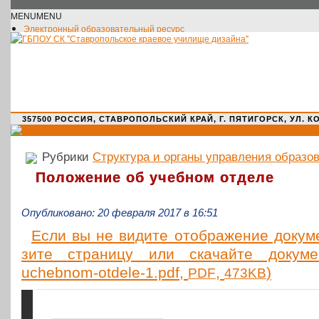
MENU
MENU
Электронный образовательный ресурс
Официальное сообщество VK
Новости училища
О нас пишут
Новости культуры
Жизнь училища
Адрес училища
357500 РОССИЯ, СТАВРОПОЛЬСКИЙ КРАЙ, Г. ПЯТИГОРСК, УЛ. КОМАРО
Рубрики
Структура и органы управления образо
Положение об учебном отделе
Опубликовано: 20 февраля 2017 в 16:51
Если вы не видите отоб­ра­же­ние доку­мен
зи­те стра­ни­цу или ска­чай­те доку­ме
uchebnom-otdele‑1.pdf,
,
)
PDF
473KB