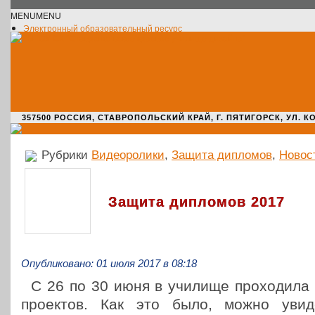
MENU
MENU
Электронный образовательный ресурс
Официальное сообщество VK
Новости училища
О нас пишут
Новости культуры
Жизнь училища
Адрес училища
357500 РОССИЯ, СТАВРОПОЛЬСКИЙ КРАЙ, Г. ПЯТИГОРСК, УЛ. КОМАРО
Рубрики
Видеоролики
,
Защита дипломов
,
Новос
Защита дипломов 2017
Опубликовано: 01 июля 2017 в 08:18
С 26 по 30 июня в училище про­хо­ди­л
про­ек­тов. Как это было, можно уви