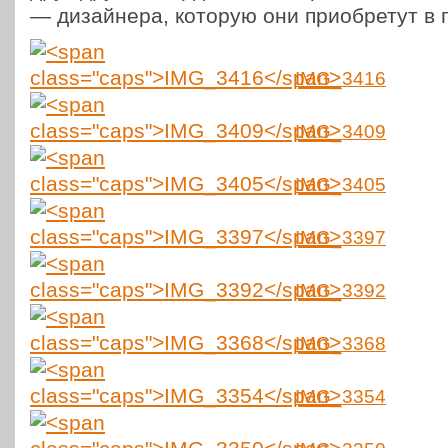
— дизай­не­ра, которую они при­об­ре­тут 
IMG_3416
IMG_3409
IMG_3405
IMG_3397
IMG_3392
IMG_3368
IMG_3354