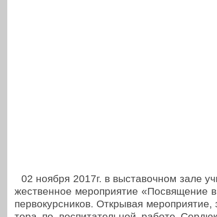
02 ноября 2017г. в выста­воч­ном зале 
же­ствен­ное меро­при­я­тие «Посвя­ще­ние 
пер­во­курс­ни­ков. Откры­вая меро­при­я­тие,
то­ра по вос­пи­та­тель­ной работе Сер­дю