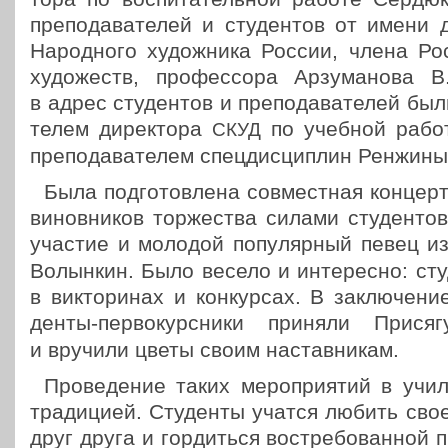
пре­по­да­ва­те­лей и сту­ден­тов от имени
Народ­но­го худож­ни­ка России, члена Рос
худо­жеств, про­фес­со­ра Арзу­ма­но­ва
в адрес сту­ден­тов и пре­по­да­ва­те­лей б
те­лем дирек­то­ра
по учебной работе
СКУД
пре­по­да­ва­те­лем спец­дис­ци­плин Рен­жи­н
Была под­го­тов­ле­на сов­мест­ная кон­цер
винов­ни­ков тор­же­ства силами сту­ден­т
участие и молодой попу­ляр­ный певец и
Волын­кин. Было весело и инте­рес­но: сту­д
в вик­то­ри­нах и кон­кур­сах. В заклю­че­ни
ден­ты-пер­во­курс­ни­ки приняли Прися
и вручили цветы своим наставникам.
Про­ве­де­ние таких меро­при­я­тий в у
тра­ди­ци­ей. Сту­ден­ты учатся любить св
друг друга и гор­дить­ся вос­тре­бо­ван­ной 