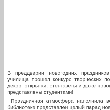
В пред­две­рии ново­год­них празд­ни­ко
училища прошел конкурс твор­че­ских под
декор, открыт­ки, стен­га­зе­ты и даже нов
пред­став­ле­ны студентами!
Празд­нич­ная атмо­сфе­ра напол­ни­ла в
биб­лио­те­ке пред­став­лен целый парад нов