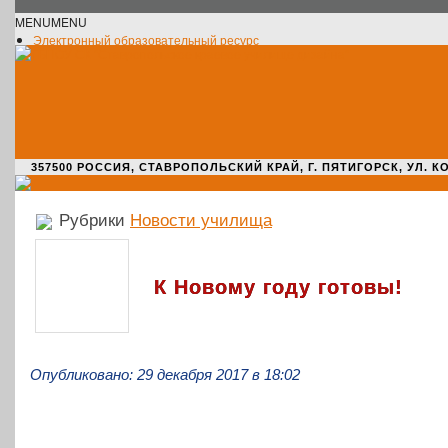
MENU
MENU
Электронный образовательный ресурс
Официальное сообщество VK
Новости училища
О нас пишут
Новости культуры
Жизнь училища
Адрес училища
357500 РОССИЯ, СТАВРОПОЛЬСКИЙ КРАЙ, Г. ПЯТИГОРСК, УЛ. КОМАРО
Рубрики
Новости училища
К Новому году готовы!
Опубликовано: 29 декабря 2017 в 18:02