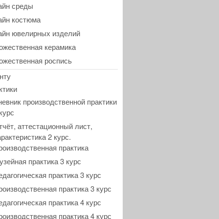
айн среды
айн костюма
айн ювелирных изделий
ожественная керамика
ожественная роспись
нту
ктики
невник производственной практики
 курс
тчёт, аттестационный лист,
арактеристика 2 курс.
роизводственная практика
узейная практика 3 курс
едагогическая практика 3 курс
роизводственная практика 3 курс
едагогическая практика 4 курс
роизводственная практика 4 курс