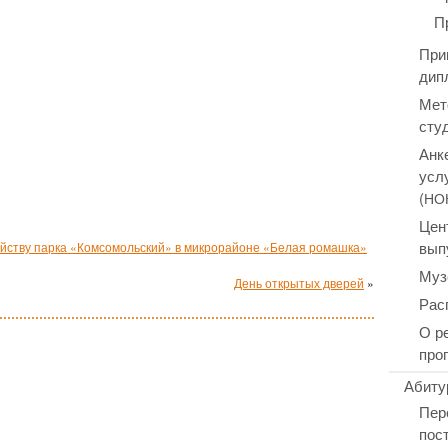
П
При
дип
Мет
сту
Анк
усл
(
НО
Цен
вып
йству парка «Комсомольский» в микрорайоне «Белая ромашка»
Муз
День открытых дверей
»
Рас
О р
про
Абиту
Пер
пос