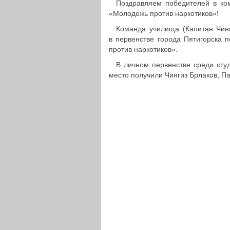
Поздрав­ля­ем побе­ди­те­лей в ко
«Моло­дежь против наркотиков»!
Команда училища (Капитан Чингиз
в пер­вен­стве города Пяти­гор­ск
против наркотиков».
В личном пер­вен­стве среди сту­
место полу­чи­ли Чингиз Брлаков, Па