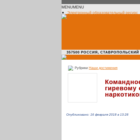
MENU
MENU
Электронный образовательный ресурс
Официальное сообщество VK
Новости училища
О нас пишут
Новости культуры
Жизнь училища
Адрес училища
357500 РОССИЯ, СТАВРОПОЛЬСКИЙ КРАЙ,
Рубрики
Наши достижения
Командное
гиревому 
наркотико
Опубликовано: 16 февраля 2018 в 13:28