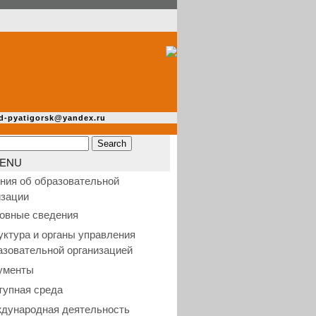
d-pyatigorsk@yandex.ru
ENU
ния об образовательной
изации
овные сведения
уктура и органы управления
азовательной организацией
ументы
тупная среда
дународная деятельность