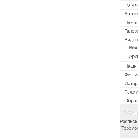
и
ГО
Ч
Антит
Памят
Галер
Видео
Вид
Арх
Наши 
Физку
Истор
Режим
Обрат
ПОСЛ
Роспись
"Теремок