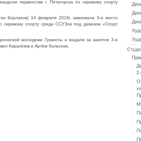
манд­ном пер­вен­стве г. Пяти­гор­ска по гире­во­му спорту
Диз
Диз
 Бор­ла­ков) 14 февраля 2018г. заво­е­ва­ла 3‑е место
Диз
а по гире­во­му спорту среди ССУЗов под девизом «Спорт
Худ
Худ
ден­че­ской моло­де­жи Грамоты и медали за занятое 3‑е
вел Кара­гё­зов и Артём Колесник.
Студе
Пра
Д
2
О
х
П
М
П
П
П
П