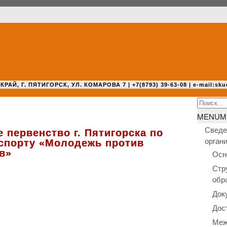
 Г. ПЯТИГОРСК, УЛ. КОМАРОВА 7 | +7(8793) 39-63-08 | e-mail:sku
Search
for:
MENU
M
Сведе
 первенство г. Пятигорска по
орган
спорту «Молодежь против
в»
Осн
Стр
обр
Док
Дос
Меж