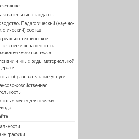
азование
азовательные стандарты
оводство. Педагогический (научно-
агогический) состав
ериально-техническое
спечение и оснащенность
азовательного процесса
пендии и иные виды материальной
держки
тные образовательные услуги
ансово-хозяйственная
тельность
антные места для приёма,
евода
айте
альности
айн графики