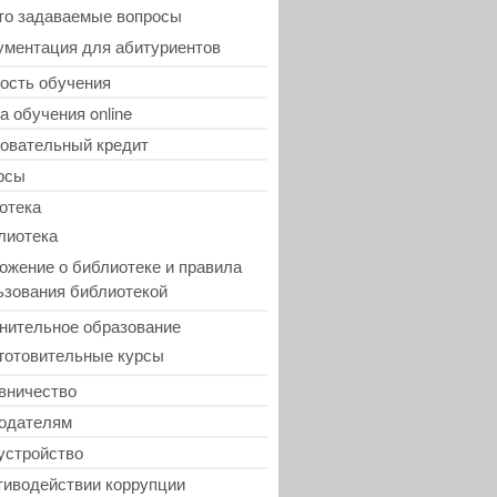
то задаваемые вопросы
ументация для абитуриентов
ость обучения
а обучения online
овательный кредит
рсы
отека
лиотека
ожение о библиотеке и правила
ьзования библиотекой
нительное образование
готовительные курсы
вничество
одателям
устройство
тиводействии коррупции