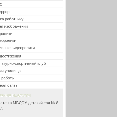
С
еррор
ка работнику
ея изображений
ролики
еоролики
ивные видеоролики
достижения
льтурно-спортивный клуб
ия училища
 работы
ная связь
ЕДНИЕ НОВОСТИ
 стен в МБДОУ детский сад № 8
".