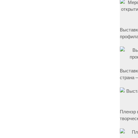
Выставк
профила
Выставк
страна –
Пленэр 
творчес