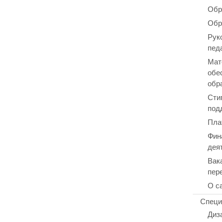
Обр
Обр
Рук
пед
Мат
обе
обр
Сти
под
Пла
Фин
дея
Вак
пер
О с
Специ
Диз