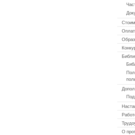
Час
Док
Стоим
Оплат
Образ
Конку
Библи
Биб
Пол
пол
Допол
Под
Наста
Работ
Трудо
О про