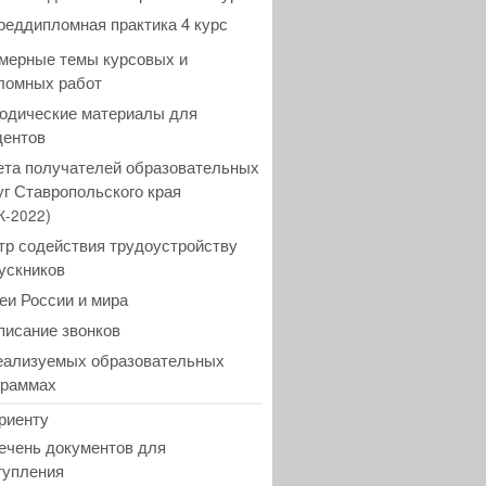
реддипломная практика 4 курс
мерные темы курсовых и
ломных работ
одические материалы для
дентов
ета получателей образовательных
уг Ставропольского края
)
К-2022
тр содействия трудоустройству
ускников
еи России и мира
писание звонков
еализуемых образовательных
граммах
риенту
ечень документов для
тупления