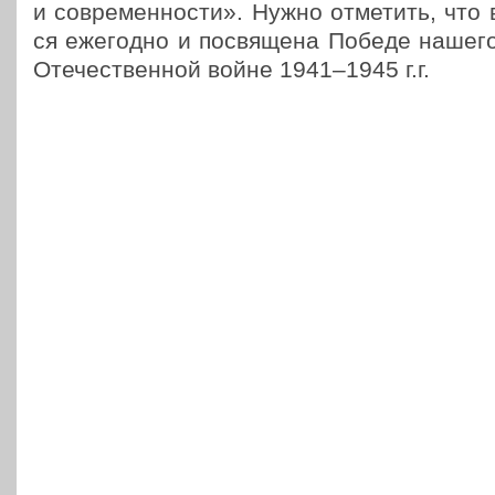
и совре­мен­но­сти». Нужно отме­тить, что в
ся еже­год­но и посвя­ще­на Победе наше
Оте­че­ствен­ной войне 1941–1945 г.г.