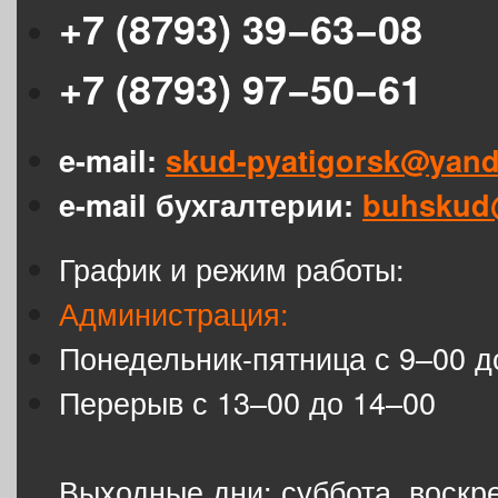
+7 (8793) 39−63−08
+7 (8793) 97−50−61
e-mail:
skud-pyatigorsk@yand
e-mail бухгалтерии:
buhskud
График и режим работы:
Администрация:
Понедельник-пятница с 9–00 д
Перерыв с 13–00 до 14–00
Выходные дни: суббота, воскр