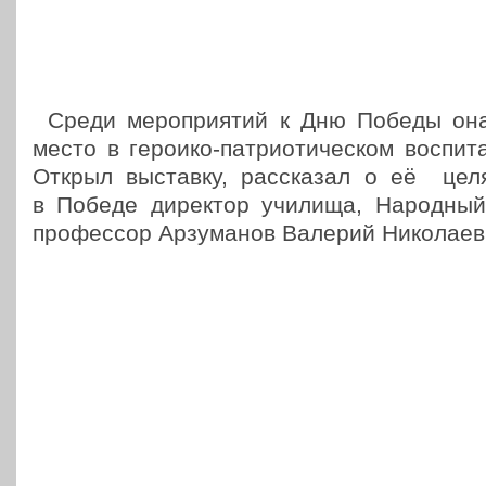
Среди меро­при­я­тий к Дню Победы она
место в героико-пат­ри­о­ти­че­ском вос­пи­та
Открыл выстав­ку, рас­ска­зал о её це
в Победе дирек­тор училища, Народ­ный
про­фес­сор Арзу­ма­нов Валерий Николаев