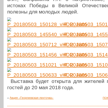
истоках Победы в Великой Оте­че­стве
полезны для молодых людей.
P_20180503_150
P_20180503_145
P_20180503_150
P_20180503_151
P_20180503_151
P_20180503_150
Выстав­ка будет открыта для жителей г
гостей до 20 мая 2018 года.
«
Акция «Георгиевская ленточка»
ПО