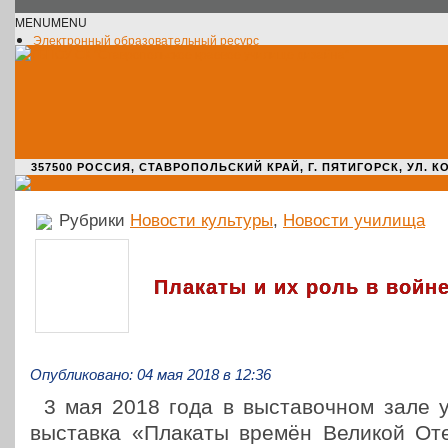
MENU
MENU
Электронный образовательный ресурс
Официальное сообщество VK
Новости училища
О нас пишут
Новости культуры
Жизнь училища
Адрес училища
357500 РОССИЯ, СТАВРОПОЛЬСКИЙ КРАЙ, Г. ПЯТИГОРСК, УЛ. КОМАРО
Рубрики
Новости культуры
,
Новости училища
Плакаты и их роль в войне
Опубликовано: 04 мая 2018 в 12:36
3 мая 2018 года в выста­воч­ном зале 
выстав­ка «Плакаты времён Великой Оте­