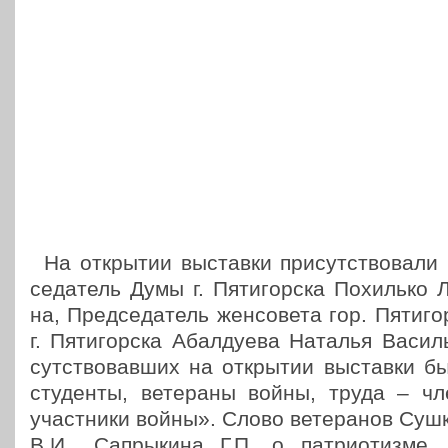
На откры­тии выстав­ки при­сут­ство­ва­ли
се­да­тель Думы г. Пяти­гор­ска Похиль­ко
на, Пред­се­да­тель жен­со­ве­та гор. Пяти­
г. Пяти­гор­ска Абал­ду­е­ва Наталья Васи
сут­ство­вав­ших на откры­тии выстав­ки был
сту­ден­ты, вете­ра­ны войны, труда –
участ­ни­ки войны». Слово вете­ра­нов Сушко
В.И., Сапры­ки­на Г.П. о пат­ри­о­тиз­ме