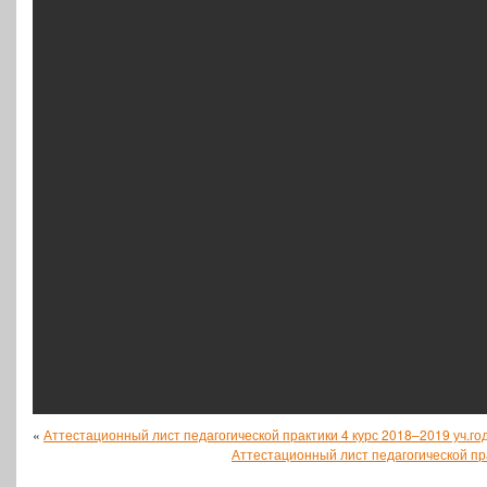
«
Аттестационный лист педагогической практики 4 курс 2018–2019 уч.го
Аттестационный лист педагогической пра