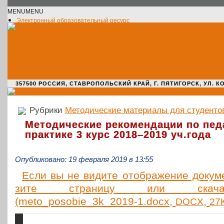
MENU
MENU
Электронный образовательный ресурс
Официальное сообщество VK
Новости училища
О нас пишут
Новости культуры
Жизнь училища
Адрес училища
357500 РОССИЯ, СТАВРОПОЛЬСКИЙ КРАЙ, Г. ПЯТИГОРСК, УЛ. КОМАРО
Рубрики
Методические материалы для студенто
Методические рекомендации по пед
практике 3 курс 2018–2019 уч.года
Опубликовано: 19 февраля 2019 в 13:55
Если вы не видите отоб­ра­же­ние доку­мен
зи­те стра­ни­цу или ска­чай
(meto_posobie_3k_2019‑1.docx,
,
DOCX
27