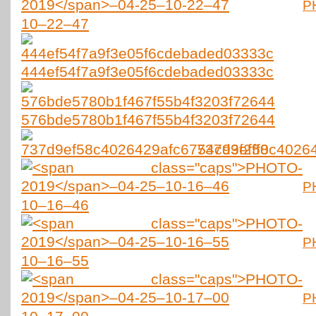
P
10–22–47
444ef54f7a9f3e05f6cdebaded03333c
576bde5780b1f467f55b4f3203f72644
737d9ef58c40264
P
10–16–46
P
10–16–55
P