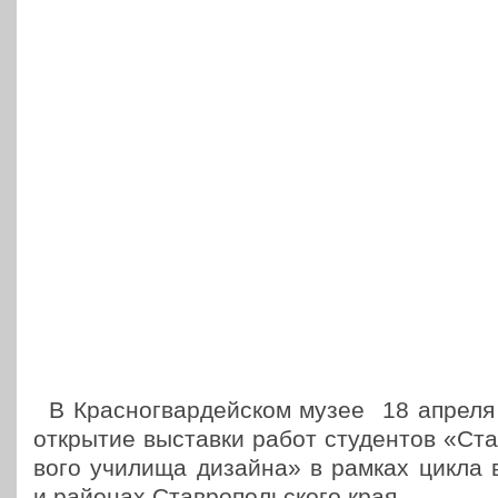
В Крас­но­гвар­дей­ском музее 18 апреля
откры­тие выстав­ки работ сту­ден­тов «Став­
во­го училища дизайна» в рамках цикла в
и районах Став­ро­поль­ско­го края.