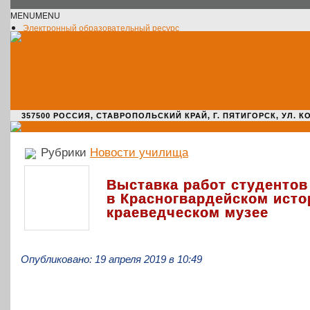
MENU
MENU
Электронный образовательный ресурс
Официальное сообщество VK
Новости училища
О нас пишут
Новости культуры
Жизнь училища
Адрес училища
357500 РОССИЯ, СТАВРОПОЛЬСКИЙ КРАЙ, Г. ПЯТИГОРСК, УЛ. КОМАРО
Рубрики
Новости училища
Выставка работ студентов
в Красногвардейском исто
краеведческом музее
Опубликовано: 19 апреля 2019 в 10:49