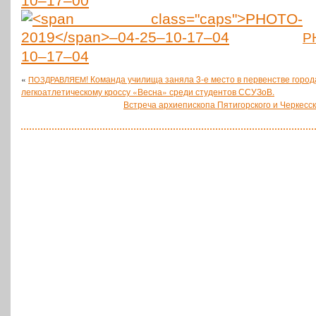
10–17–00
P
10–17–04
«
! Команда училища заняла 3‑е место в первенстве город
ПОЗДРАВЛЯЕМ
легкоатлетическому кроссу «Весна» среди студентов ССУЗоВ.
Встреча архиепископа Пятигорского и Черкесс