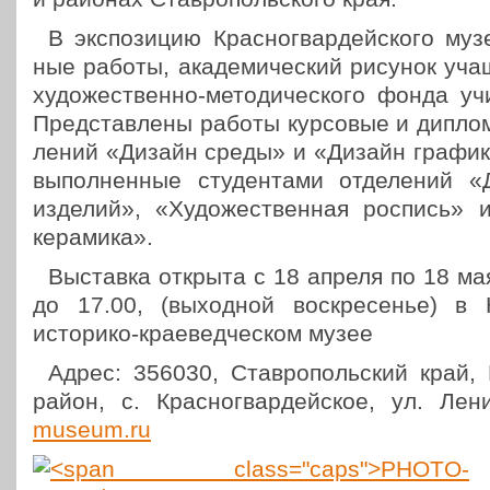
В экс­по­зи­цию Крас­но­гвар­дей­ско­го м
ные работы, ака­де­ми­че­ский рисунок уча
худо­же­ствен­но-мето­ди­че­ско­го фонда 
Пред­став­ле­ны работы кур­со­вые и дипло
ле­ний «Дизайн среды» и «Дизайн график
выпол­нен­ные сту­ден­та­ми отде­ле­ний 
изделий», «Худо­же­ствен­ная роспись» и
керамика».
Выстав­ка открыта с 18 апреля по 18 ма
до 17.00, (выход­ной вос­кре­се­нье) в Кр
исто­ри­ко-кра­е­вед­че­ском музее
Адрес: 356030, Став­ро­поль­ский край, К
район, с. Крас­но­гвар­дей­ское, ул. Ле
museum.ru