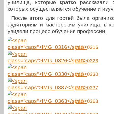
училища, которые кратко рас­ска­за­ли о
которых осу­ществ­ля­ет­ся обу­че­ние и изу­
После этого для гостей была орга­ни­зо­
ауди­то­ри­ям и мастер­ским училища, в 
увидели процесс обу­че­ния профессии.
IMG_0316
IMG_0326
IMG_0330
IMG_0337
IMG_0363