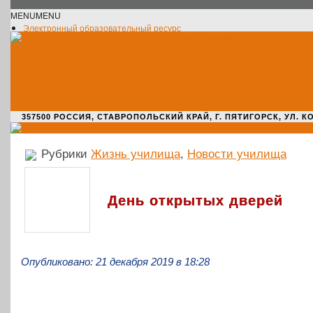
MENU
MENU
Электронный образовательный ресурс
Официальное сообщество VK
Новости училища
О нас пишут
Новости культуры
Жизнь училища
Адрес училища
357500 РОССИЯ, СТАВРОПОЛЬСКИЙ КРАЙ, Г. ПЯТИГОРСК, УЛ. КОМАРО
Рубрики
Жизнь училища
,
Новости училища
День открытых дверей
Опубликовано: 21 декабря 2019 в 18:28