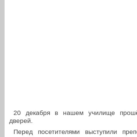
20 декабря в нашем училище прошё
дверей.
Перед посе­ти­те­ля­ми высту­пи­ли пре­п