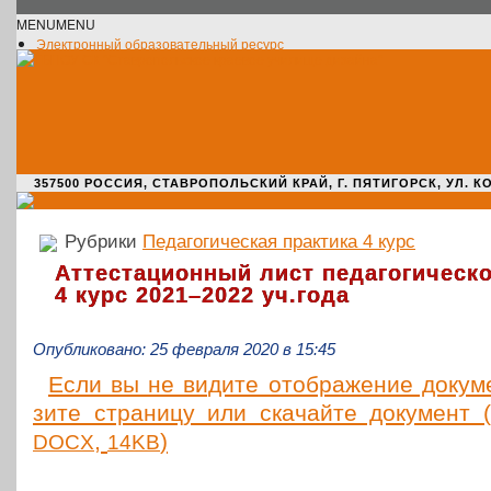
MENU
MENU
Электронный образовательный ресурс
Официальное сообщество VK
Новости училища
О нас пишут
Новости культуры
Жизнь училища
Адрес училища
357500 РОССИЯ, СТАВРОПОЛЬСКИЙ КРАЙ, Г. ПЯТИГОРСК, УЛ. КОМАРО
Рубрики
Педагогическая практика 4 курс
Аттестационный лист педагогическо
4 курс 2021–2022 уч.года
Опубликовано: 25 февраля 2020 в 15:45
Если вы не видите отоб­ра­же­ние доку­мен
зи­те стра­ни­цу или ска­чай­те доку­мент 
,
)
DOCX
14KB