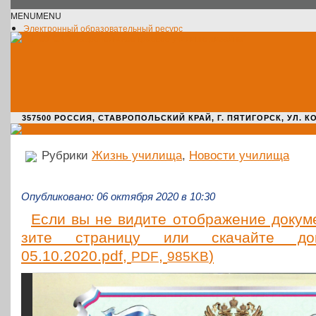
MENU
MENU
Электронный образовательный ресурс
Официальное сообщество VK
Новости училища
О нас пишут
Новости культуры
Жизнь училища
Адрес училища
357500 РОССИЯ, СТАВРОПОЛЬСКИЙ КРАЙ, Г. ПЯТИГОРСК, УЛ. КОМАРО
Рубрики
Жизнь училища
,
Новости училища
Опубликовано: 06 октября 2020 в 10:30
Если вы не видите отоб­ра­же­ние доку­мен
зи­те стра­ни­цу или ска­чай­те до
05.10.2020.pdf,
,
)
PDF
985KB