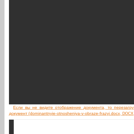
Если вы не видите отоб­ра­же­ние доку­мен­та, то пере­за­гру­з
доку­мент (dominantnyie-otnosheniya-v-obraze-frazyi.docx,
DOCX