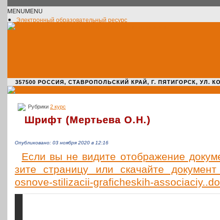
MENU
MENU
Электронный образовательный ресурс
Официальное сообщество VK
Новости училища
О нас пишут
Новости культуры
Жизнь училища
Адрес училища
357500 РОССИЯ, СТАВРОПОЛЬСКИЙ КРАЙ, Г. ПЯТИГОРСК, УЛ. КОМАРО
Рубрики
2 курс
Шрифт (Мертьева О.Н.)
Опубликовано: 03 ноября 2020 в 12:16
Если вы не видите отоб­ра­же­ние доку­мен
зи­те стра­ни­цу или ска­чай­те доку­мент (
osnove-stilizacii-graficheskih-associaciy..d