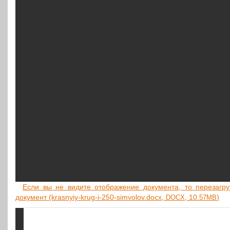
Если вы не видите отоб­ра­же­ние доку­мен­та, то пере­за­гру­з
доку­мент (krasnyiy-krug-i-250-simvolov.docx,
, 10.
)
DOCX
57MB