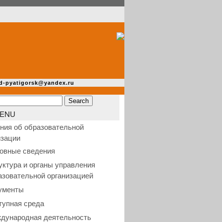
d-pyatigorsk@yandex.ru
ENU
ния об образовательной
изации
овные сведения
уктура и органы управления
азовательной организацией
ументы
тупная среда
дународная деятельность