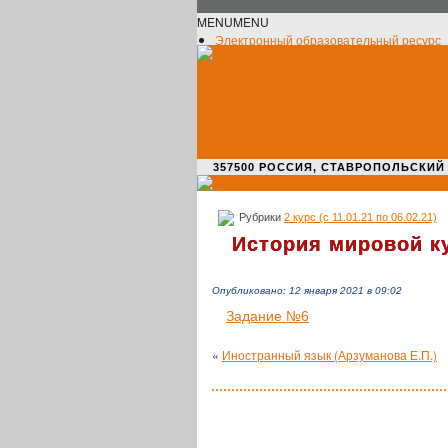
MENU
MENU
Электронный образовательный ресурс
Официальное сообщество VK
Новости училища
О нас пишут
Новости культуры
Жизнь училища
Адрес училища
357500 РОССИЯ, СТАВРОПОЛЬСКИЙ КРАЙ,
Рубрики
2 курс (с 11.01.21 по 06.02.21)
История мировой к
Опубликовано: 12 января 2021 в 09:02
Задание №6
«
Иностранный язык (Арзуманова Е.П.)