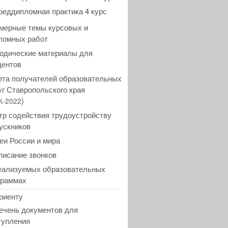
реддипломная практика 4 курс
мерные темы курсовых и
ломных работ
одические материалы для
дентов
ета получателей образовательных
уг Ставропольского края
)
К-2022
тр содействия трудоустройству
ускников
еи России и мира
писание звонков
еализуемых образовательных
граммах
риенту
ечень документов для
тупления