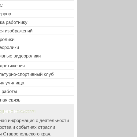
С
еррор
ка работнику
ея изображений
ролики
еоролики
ивные видеоролики
достижения
льтурно-спортивный клуб
ия училища
 работы
ная связь
ЕДНИЕ НОВОСТИ
ная информация о деятельности
рства и событиях отрасли
ы Ставропольского края.