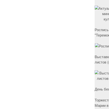
Роспись
"Теремок
Выставк
листов 
День бе
Торжест
Марии в