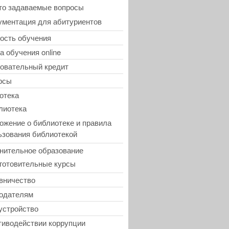
то задаваемые вопросы
ументация для абитуриентов
ость обучения
а обучения online
овательный кредит
рсы
отека
лиотека
ожение о библиотеке и правила
ьзования библиотекой
нительное образование
готовительные курсы
вничество
одателям
устройство
тиводействии коррупции