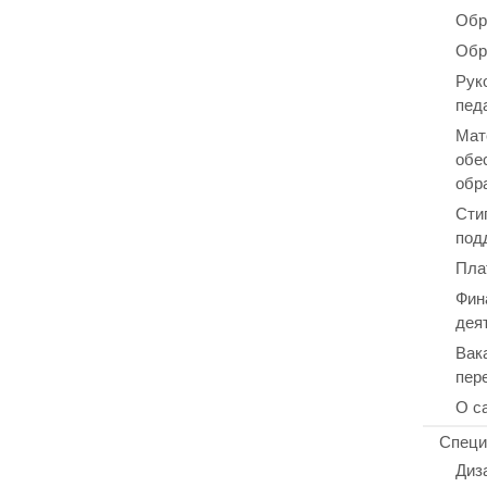
Обр
Обр
Рук
пед
Мат
обе
обр
Сти
под
Пла
Фин
дея
Вак
пер
О с
Специ
Диз