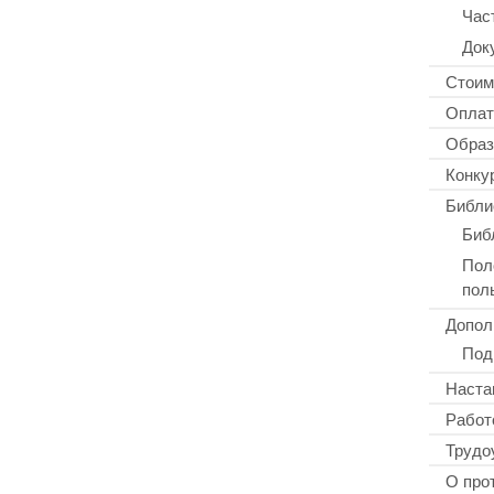
Час
Док
Стоим
Оплат
Образ
Конку
Библи
Биб
Пол
пол
Допол
Под
Наста
Работ
Трудо
О про