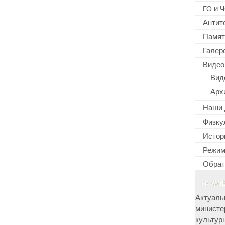
и
ГО
Ч
Антит
Памят
Галер
Видео
Вид
Арх
Наши 
Физку
Истор
Режим
Обрат
ПОСЛ
Актуаль
министе
культур