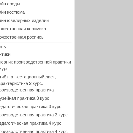
айн среды
айн костюма
айн ювелирных изделий
ожественная керамика
ожественная роспись
нту
ктики
невник производственной практики
 курс
тчёт, аттестационный лист,
арактеристика 2 курс.
роизводственная практика
узейная практика 3 курс
едагогическая практика 3 курс
роизводственная практика 3 курс
едагогическая практика 4 курс
роизводственная практика 4 курс