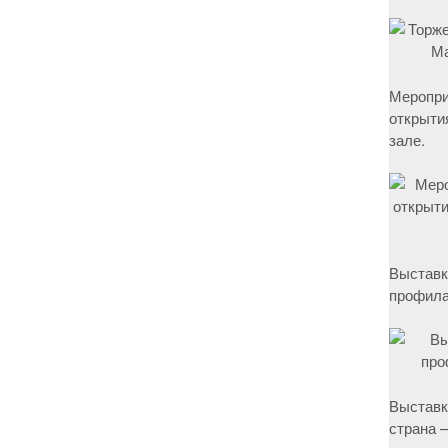
Меропри
открыти
зале.
Выставк
профила
Выставк
страна –