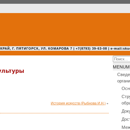
 Г. ПЯТИГОРСК, УЛ. КОМАРОВА 7 | +7(8793) 39-63-08 | e-mail:sku
Search
for:
MENU
M
ультуры
Сведе
орган
Осн
Стр
обр
История искусств (Рыбнова И.Н.)
»
Док
Дос
Меж