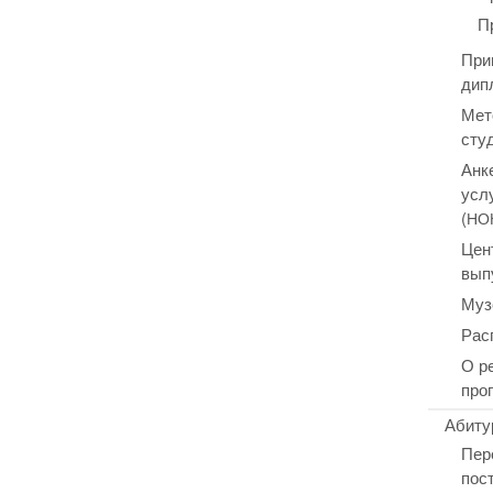
П
При
дип
Мет
сту
Анк
усл
(
НО
Цен
вып
Муз
Рас
О р
про
Абиту
Пер
пос