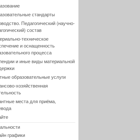
азование
азовательные стандарты
оводство. Педагогический (научно-
агогический) состав
ериально-техническое
спечение и оснащенность
азовательного процесса
пендии и иные виды материальной
держки
тные образовательные услуги
ансово-хозяйственная
тельность
антные места для приёма,
евода
айте
альности
айн графики