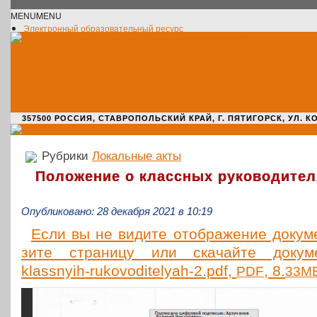
MENU
MENU
Электронный образовательный ресурс
Официальное сообщество VK
Новости училища
О нас пишут
Новости культуры
Жизнь училища
Адрес училища
357500 РОССИЯ, СТАВРОПОЛЬСКИЙ КРАЙ, Г. ПЯТИГОРСК, УЛ. КОМАРО
Рубрики
Локальные акты
Положение о классных руководител
Опубликовано: 28 декабря 2021 в 10:19
Если вы не видите отоб­ра­же­ние доку­мен
зи­те стра­ни­цу или ска­чай­те доку­м
klassnyih-rukovoditelyah‑2.pdf,
, 8.
PDF
33M