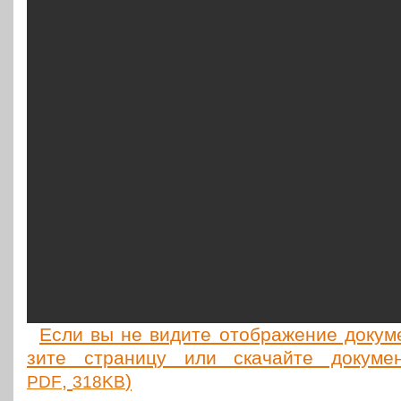
Если вы не видите отоб­ра­же­ние доку­мен
зи­те стра­ни­цу или ска­чай­те доку­мен
,
)
PDF
318KB