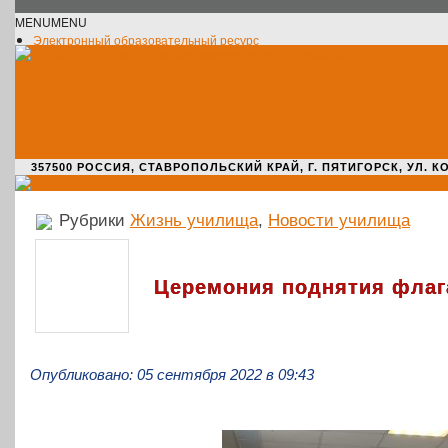
MENU
MENU
Электронный образовательный ресурс
Официальное сообщество VK
Новости училища
О нас пишут
Новости культуры
Жизнь училища
Адрес училища
357500 РОССИЯ, СТАВРОПОЛЬСКИЙ КРАЙ, Г. ПЯТИГОРСК, УЛ. КОМАРО
Рубрики
Жизнь училища
,
Новости училища
Церемония поднятия флаг
Опубликовано: 05 сентября 2022 в 09:43