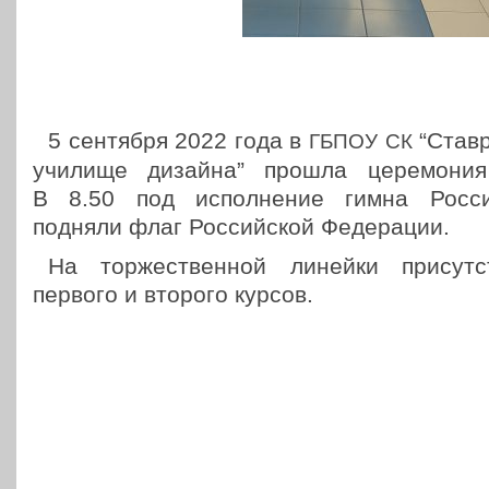
5 сен­тяб­ря 2022 года в
“Став­
ГБПОУ
СК
училище дизайна” прошла цере­мо­ния 
В 8.50 под испол­не­ние гимна Рос­сий
подняли флаг Рос­сий­ской Федерации.
На тор­же­ствен­ной линейки при­сут­ст
первого и второго курсов.