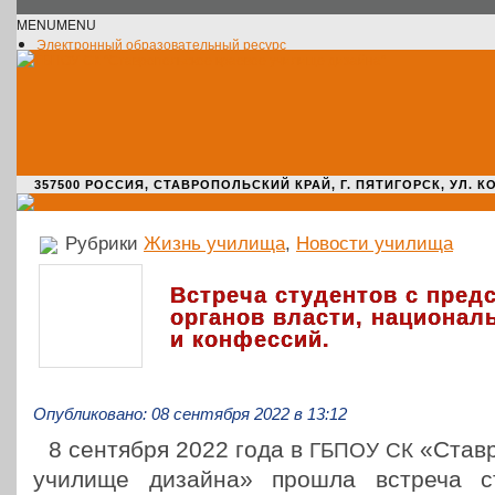
MENU
MENU
Электронный образовательный ресурс
Официальное сообщество VK
Новости училища
О нас пишут
Новости культуры
Жизнь училища
Адрес училища
357500 РОССИЯ, СТАВРОПОЛЬСКИЙ КРАЙ, Г. ПЯТИГОРСК, УЛ. КОМАРО
Рубрики
Жизнь училища
,
Новости училища
Встреча студентов с пред
органов власти, национал
и конфессий.
Опубликовано: 08 сентября 2022 в 13:12
8 сен­тяб­ря 2022 года в
«Став­р
ГБПОУ
СК
училище дизайна» прошла встреча ст