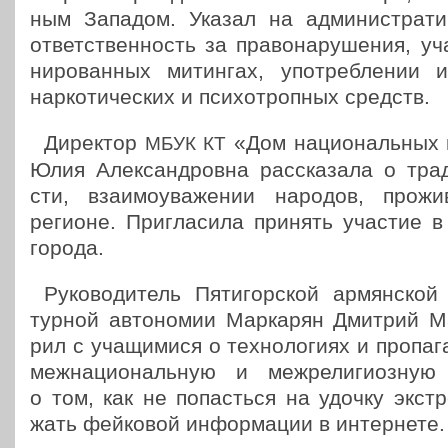
ным Западом. Указал на адми­ни­стра­тив
ответ­ствен­ность за пра­во­на­ру­ше­ния, у
ни­ро­ван­ных митин­гах, упо­треб­ле­нии и
нар­ко­ти­че­ских и пси­хо­троп­ных средств.
Дирек­тор
«Дом наци­о­наль­ных 
МБУК
КТ
Юлия Алек­сан­дров­на рас­ска­за­ла о тра­д
сти, вза­и­мо­ува­же­нии народов, про­ж
регионе. При­гла­си­ла принять участие в 
города.
Руко­во­ди­тель Пяти­гор­ской армян­ской 
тур­ной авто­но­мии Мар­ка­рян Дмитрий Ман
рил с уча­щи­ми­ся о тех­но­ло­ги­ях и про­па­г
меж­на­ци­о­наль­ную и меж­ре­ли­ги­оз­ну
о том, как не попасть­ся на удочку экс­тр
жать фей­ко­вой инфор­ма­ции в интернете.