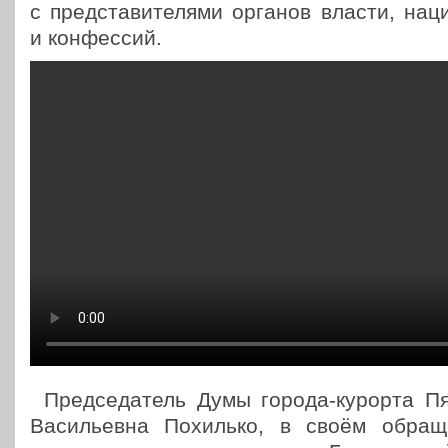
с пред­ста­ви­те­ля­ми органов власти, нац
и конфессий.
Пред­се­да­тель Думы города-курорта П
Васи­льев­на Похиль­ко, в своём обра­ще