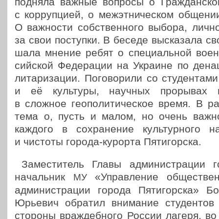
подняла важные вопросы о Граж­дан­ско
с кор­руп­ци­ей, о меж­эт­ни­че­ском обще
О важ­но­сти соб­ствен­но­го выбора, лично
за свои поступ­ки. В беседе выска­за­ла с
ша­ла мнение ребят о спе­ци­аль­ной воен
сий­ской Феде­ра­ции на Украине по дена­ц
ли­та­ри­за­ции. Пого­во­ри­ли со сту­ден­т
и её куль­ту­ры, научных про­ры­вах и
в сложное гео­по­ли­ти­че­ское время. В раз
тема о, пусть и малом, но очень важн
каждого в сохра­не­ние куль­тур­но­го на
и чистоты города-курорта Пятигорска.
Заме­сти­тель Главы адми­ни­стра­ции г
началь­ник
«Управ­ле­ние обще­ствен­
МУ
адми­ни­стра­ции города Пяти­гор­ска» Бо
Юрьевич обратил вни­ма­ние сту­ден­тов 
стороны враж­деб­но­го России лагеря, во 