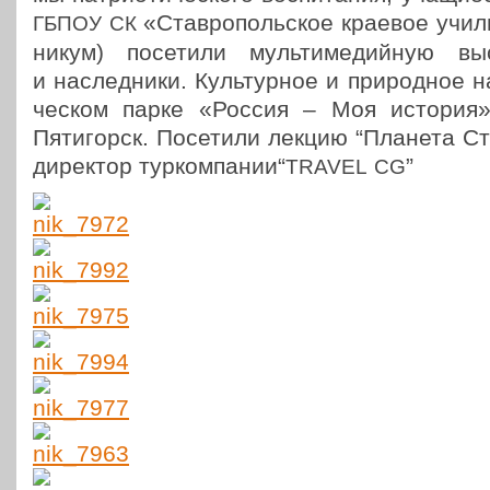
«Став­ро­поль­ское краевое учи
ГБПОУ
СК
ни­кум) посе­ти­ли муль­ти­ме­дий­ную в
и наслед­ни­ки. Куль­тур­ное и при­род­ное 
че­ском парке «Россия – Моя история»
Пяти­горск. Посе­ти­ли лекцию “Планета Ста
дирек­тор туркомпании“
”
TRAVEL
CG