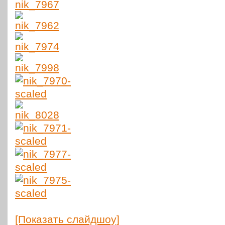
[Пока­зать слайдшоу]