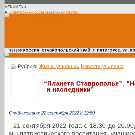
MENU
MENU
Электронный образовательный ресурс
Официальное сообщество VK
Новости училища
О нас пишут
Новости культуры
Жизнь училища
Адрес училища
357500 РОССИЯ, СТАВРОПОЛЬСКИЙ КРАЙ, Г. ПЯТИГОРСК, УЛ. КОМАРО
Рубрики
Жизнь училища
,
Новости училища
“
Планета Ставрополье”. “
и наследники”
Опубликовано: 22 сентября 2022 в 12:50
21 сен­тяб­ря 2022 года с 18.30 до 20.00
мы пат­ри­о­ти­че­ско­го вос­пи­та­ния, уча­щи­е­