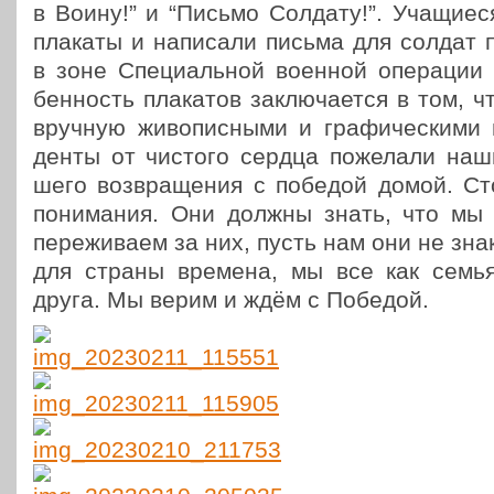
в Воину!” и “Письмо Солдату!”. Уча­щи­е
плакаты и напи­са­ли письма для солдат п
в зоне Спе­ци­аль­ной военной опе­ра­ции 
бен­ность пла­ка­тов заклю­ча­ет­ся в том, ч
вручную живо­пис­ны­ми и гра­фи­че­ски­ми м
ден­ты от чистого сердца поже­ла­ли наш
ше­го воз­вра­ще­ния с победой домой. Сто
пони­ма­ния. Они должны знать, что мы 
пере­жи­ва­ем за них, пусть нам они не зн
для страны времена, мы все как семья
друга. Мы верим и ждём с Победой.