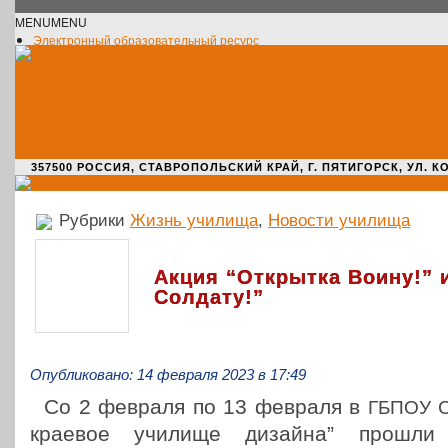
MENU
MENU
Электронный образовательный ресурс
Официальное сообщество VK
Новости училища
О нас пишут
Новости культуры
Жизнь училища
Адрес училища
357500 РОССИЯ, СТАВРОПОЛЬСКИЙ КРАЙ, Г. ПЯТИГОРСК, УЛ. КОМАРО
Рубрики
Жизнь училища
,
Новости училища
Акция “Открытка Воину!” 
Солдату!”
Опубликовано: 14 февраля 2023 в 17:49
Со 2 февраля по 13 февраля в
ГБПОУ
краевое училище дизайна” прошли 