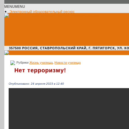
MENU
MENU
Электронный образовательный ресурс
Официальное сообщество VK
Новости училища
О нас пишут
Новости культуры
Жизнь училища
Адрес училища
357500 РОССИЯ, СТАВРОПОЛЬСКИЙ КРАЙ, Г. ПЯТИГОРСК, УЛ. КОМАРО
Рубрики
Жизнь училища
,
Новости училища
Нет терроризму!
Опубликовано: 24 апреля 2023 в 12:40