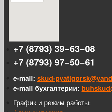
+7 (8793) 39−63−08
+7 (8793) 97−50−61
e-mail:
skud-pyatigorsk@yand
e-mail бухгалтерии:
buhskud
График и режим работы: