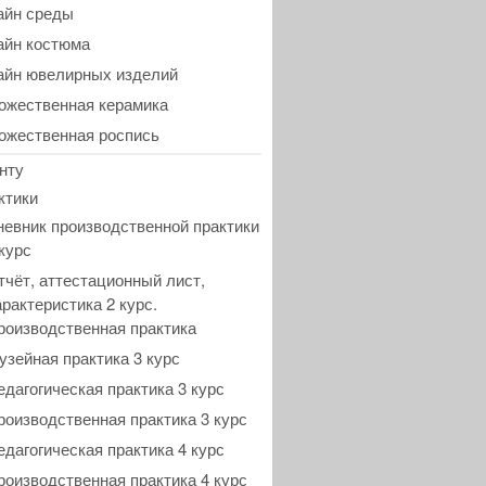
айн среды
айн костюма
айн ювелирных изделий
ожественная керамика
ожественная роспись
нту
ктики
невник производственной практики
 курс
тчёт, аттестационный лист,
арактеристика 2 курс.
роизводственная практика
узейная практика 3 курс
едагогическая практика 3 курс
роизводственная практика 3 курс
едагогическая практика 4 курс
роизводственная практика 4 курс