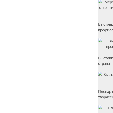
Выставк
профила
Выставк
страна –
Пленэр 
творчес