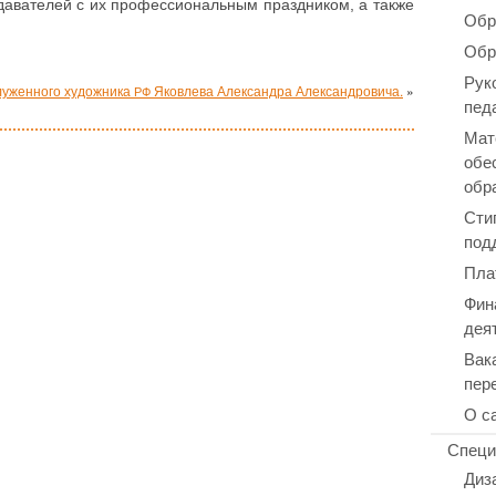
да­ва­те­лей с их про­фес­си­о­наль­ным празд­ни­ком, а также
Обр
Обр
Рук
луженного художника
Яковлева Александра Александровича.
»
РФ
пед
Мат
обе
обр
Сти
под
Пла
Фин
дея
Вак
пер
О с
Специ
Диз