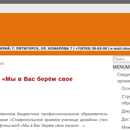
 Г. ПЯТИГОРСК, УЛ. КОМАРОВА 7 | +7(8793) 39-63-08 | e-mail:sku
Search
ища
for:
MENU
M
Сведе
 «Мы в Вас берём свое
орган
Осн
Стр
обр
Док
вен­ном бюд­жет­ном про­фес­си­о­наль­ном обра­зо­ва­тель­
Дос
о края «Став­ро­поль­ское краевое училище дизайна» (тех­
ли флеш-моб «Мы в Вас берём свое начало…»
Меж