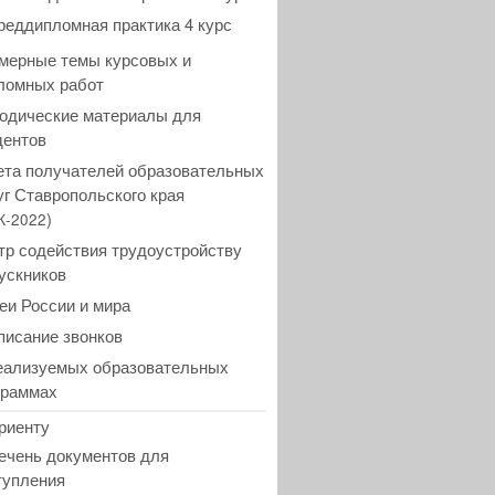
реддипломная практика 4 курс
мерные темы курсовых и
ломных работ
одические материалы для
дентов
ета получателей образовательных
уг Ставропольского края
)
К-2022
тр содействия трудоустройству
ускников
еи России и мира
писание звонков
еализуемых образовательных
граммах
риенту
ечень документов для
тупления