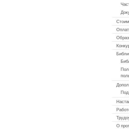
Час
Док
Стоим
Оплат
Образ
Конку
Библи
Биб
Пол
пол
Допол
Под
Наста
Работ
Трудо
О про