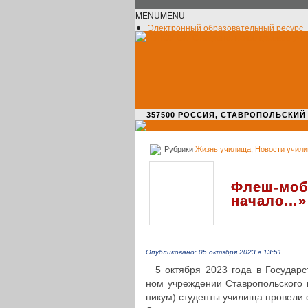
MENU
MENU
Электронный образовательный ресурс
Официальное сообщество VK
Новости училища
О нас пишут
Новости культуры
Жизнь училища
Адрес училища
357500 РОССИЯ, СТАВРОПОЛЬСКИЙ КРАЙ,
Рубрики
Жизнь училища
,
Новости учил
Флеш-моб
начало…»
Опубликовано: 05 октября 2023 в 13:51
5 октября 2023 года в Госу­дар­ст
ном учре­жде­нии Став­ро­поль­ско­г
ни­кум) сту­ден­ты училища прове