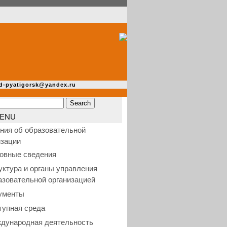
d-pyatigorsk@yandex.ru
ENU
ния об образовательной
изации
овные сведения
уктура и органы управления
азовательной организацией
ументы
тупная среда
дународная деятельность