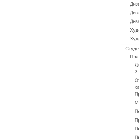
Диз
Диз
Диз
Худ
Худ
Студе
Пра
Д
2
О
х
П
М
П
П
П
П