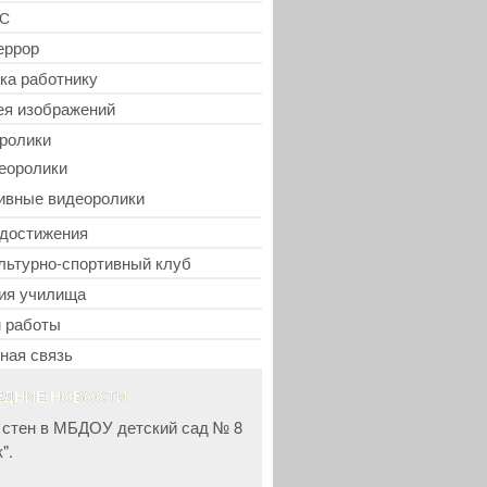
С
еррор
ка работнику
ея изображений
ролики
еоролики
ивные видеоролики
достижения
льтурно-спортивный клуб
ия училища
 работы
ная связь
ЕДНИЕ НОВОСТИ
 стен в МБДОУ детский сад № 8
".