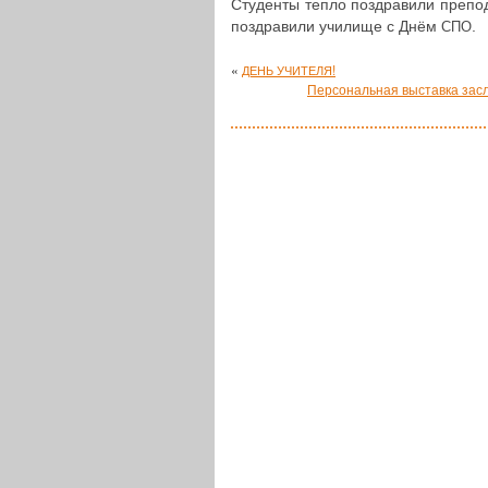
Сту­ден­ты тепло поздра­ви­ли пре­по­
поздра­ви­ли училище с Днём
.
СПО
«
!
ДЕНЬ
УЧИТЕЛЯ
Персональная выставка зас