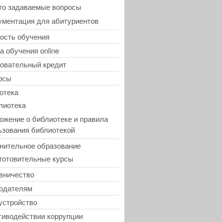
то задаваемые вопросы
ументация для абитуриентов
ость обучения
а обучения online
овательный кредит
рсы
отека
лиотека
ожение о библиотеке и правила
ьзования библиотекой
нительное образование
готовительные курсы
вничество
одателям
устройство
тиводействии коррупции