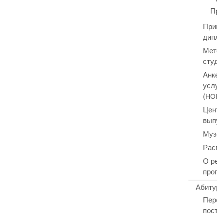
П
При
дип
Мет
сту
Анк
усл
(
НО
Цен
вып
Муз
Рас
О р
про
Абиту
Пер
пос