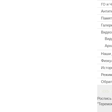
и
ГО
Ч
Антит
Памят
Галер
Видео
Вид
Арх
Наши 
Физку
Истор
Режим
Обрат
ПОСЛ
Роспись
"Теремок