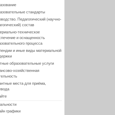
азование
азовательные стандарты
оводство. Педагогический (научно-
агогический) состав
ериально-техническое
спечение и оснащенность
азовательного процесса
пендии и иные виды материальной
держки
тные образовательные услуги
ансово-хозяйственная
тельность
антные места для приёма,
евода
айте
альности
айн графики