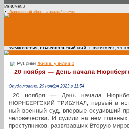
MENU
MENU
Электронный образовательный ресурс
Официальное сообщество VK
Новости училища
О нас пишут
Новости культуры
Жизнь училища
Адрес училища
357500 РОССИЯ, СТАВРОПОЛЬСКИЙ КРАЙ, Г. ПЯТИГОРСК, УЛ. КОМАРО
Рубрики
Жизнь училища
20 ноября — День начала Нюрнбергс
Опубликовано: 20 ноября 2023 в 11:54
20 ноября — День начала Нюрн­берг­с
, первый в ист
НЮРНБЕРГСКИЙ
ТРИБУНАЛ
ный военный суд, впервые осу­див­ший пре
чело­ве­че­ства. И судили на нем главны
пре­ступ­ни­ков, раз­вя­зав­ших Вторую мир