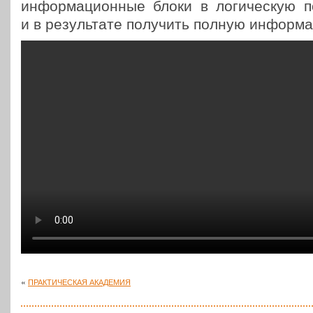
инфор­ма­ци­он­ные блоки в логи­че­скую по
и в резуль­та­те полу­чить полную инфор­м
«
ПРАКТИЧЕСКАЯ
АКАДЕМИЯ