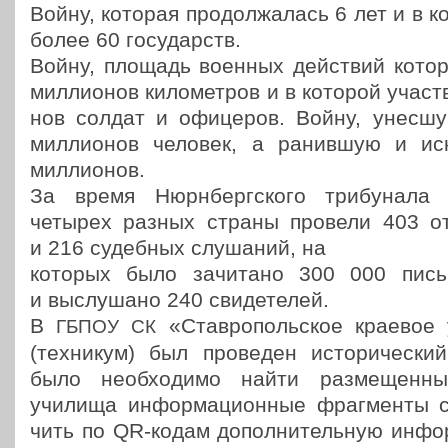
Войну, которая про­дол­жа­лась 6 лет и в ко
более 60 государств.
Войну, площадь военных дей­ствий кото
мил­ли­о­нов кило­мет­ров и в которой участ­в
нов солдат и офи­це­ров. Войну, унесш
мил­ли­о­нов человек, а ранив­шую и ис
миллионов.
За время Нюрн­берг­ско­го три­бу­на­л
четырех разных страны провели 403 отк
и 216 судеб­ных слу­ша­ний, на
которых было зачи­та­но 300 000 пись­м
и выслу­ша­но 240 свидетелей.
В
«Став­ро­поль­ское краево
ГБПОУ
СК
(тех­ни­кум) был про­ве­ден исто­ри­че­ски
было необ­хо­ди­мо найти раз­ме­щен­ны
училища инфор­ма­ци­он­ные фраг­мен­ты 
чить по QR-кодам допол­ни­тель­ную инфор