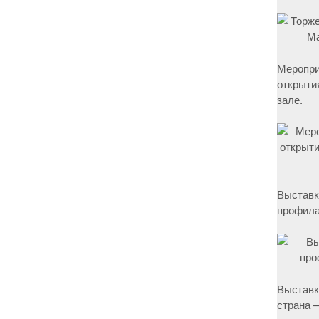
Меропри
открыти
зале.
Выставк
профила
Выставк
страна –