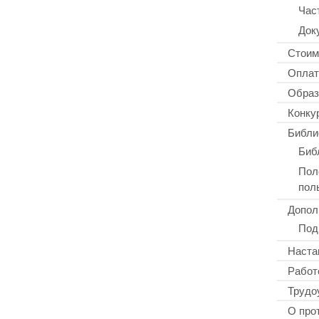
Час
Док
Стоим
Оплат
Образ
Конку
Библи
Биб
Пол
пол
Допол
Под
Наста
Работ
Трудо
О про