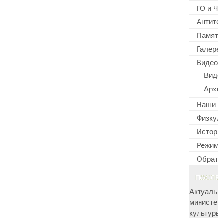
и
ГО
Ч
Антит
Памят
Галер
Видео
Вид
Арх
Наши 
Физку
Истор
Режим
Обрат
ПОСЛ
Актуаль
министе
культур