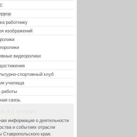
С
еррор
ка работнику
ея изображений
ролики
еоролики
ивные видеоролики
достижения
льтурно-спортивный клуб
ия училища
 работы
ная связь
ЕДНИЕ НОВОСТИ
ная информация о деятельности
рства и событиях отрасли
ы Ставропольского края.