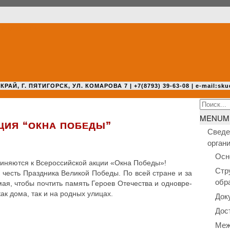
 Г. ПЯТИГОРСК, УЛ. КОМАРОВА 7 | +7(8793) 39-63-08 | e-mail:sku
Search
for:
MENU
M
“
”
ЦИЯ
ОКНА
ПОБЕДЫ
Сведе
орган
Осн
и­ня­ют­ся к Все­рос­сий­ской акции «Окна Победы»!
Стр
 честь Празд­ни­ка Великой Победы. По всей стране и за
обр
ая, чтобы почтить память Героев Оте­че­ства и одно­вре­
как дома, так и на родных улицах.
Док
Дос
Меж