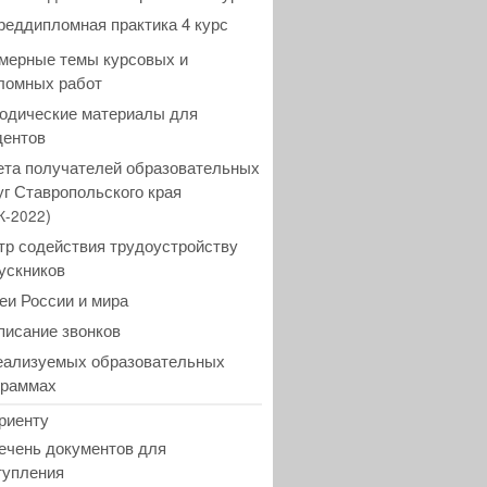
реддипломная практика 4 курс
мерные темы курсовых и
ломных работ
одические материалы для
дентов
ета получателей образовательных
уг Ставропольского края
)
К-2022
тр содействия трудоустройству
ускников
еи России и мира
писание звонков
еализуемых образовательных
граммах
риенту
ечень документов для
тупления