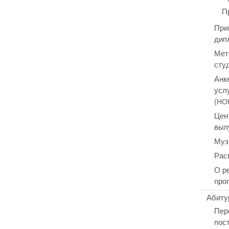
П
При
дип
Мет
сту
Анк
усл
(
НО
Цен
вып
Муз
Рас
О р
про
Абиту
Пер
пос