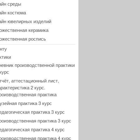
айн среды
айн костюма
айн ювелирных изделий
ожественная керамика
ожественная роспись
нту
ктики
невник производственной практики
 курс
тчёт, аттестационный лист,
арактеристика 2 курс.
роизводственная практика
узейная практика 3 курс
едагогическая практика 3 курс
роизводственная практика 3 курс
едагогическая практика 4 курс
роизводственная практика 4 курс