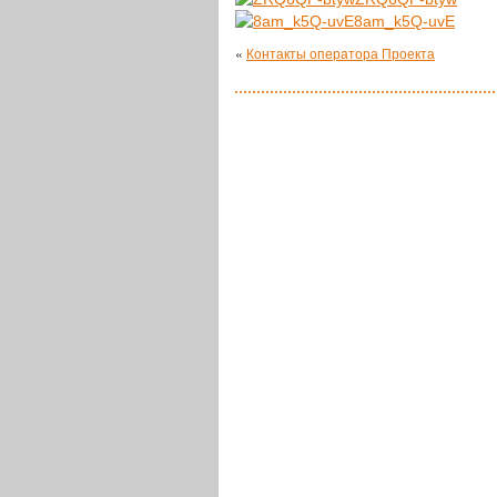
8am_k5Q-uvE
«
Контакты оператора Проекта