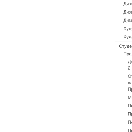
Диз
Диз
Диз
Худ
Худ
Студе
Пра
Д
2
О
х
П
М
П
П
П
П