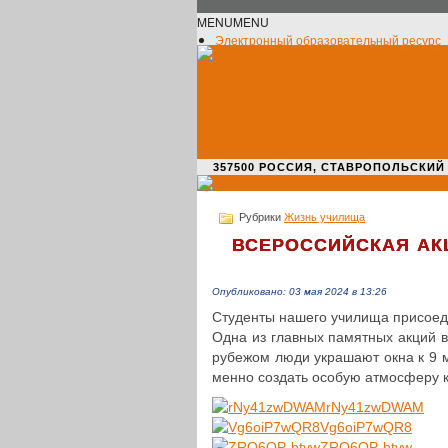
MENU
MENU
Электронный образовательный ресурс
Официальное сообщество VK
Новости училища
О нас пишут
Новости культуры
Жизнь училища
Адрес училища
357500 РОССИЯ, СТАВРОПОЛЬСКИЙ КРАЙ,
Рубрики
Жизнь училища
ВСЕРОССИЙСКАЯ
АК
Опубликовано: 03 мая 2024 в 13:26
Сту­ден­ты нашего училища при­со­ед
Одна из главных памят­ных акций в
рубежом люди укра­ша­ют окна к 9 м
мен­но создать особую атмо­сфе­ру 
rNy41zwDWAM
Vg6oiP7wQR8
ZRQ6QP-btyw