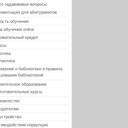
то задаваемые вопросы
ументация для абитуриентов
ость обучения
а обучения online
овательный кредит
рсы
отека
лиотека
ожение о библиотеке и правила
ьзования библиотекой
нительное образование
готовительные курсы
вничество
одателям
устройство
тиводействии коррупции