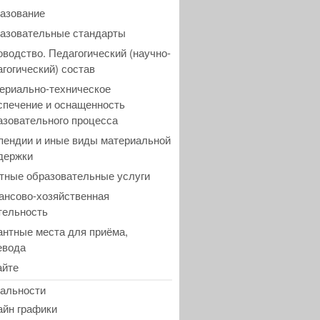
азование
азовательные стандарты
оводство. Педагогический (научно-
агогический) состав
ериально-техническое
спечение и оснащенность
азовательного процесса
пендии и иные виды материальной
держки
тные образовательные услуги
ансово-хозяйственная
тельность
антные места для приёма,
евода
айте
альности
айн графики