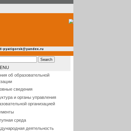
d-pyatigorsk@yandex.ru
ENU
ния об образовательной
изации
овные сведения
уктура и органы управления
азовательной организацией
ументы
тупная среда
дународная деятельность