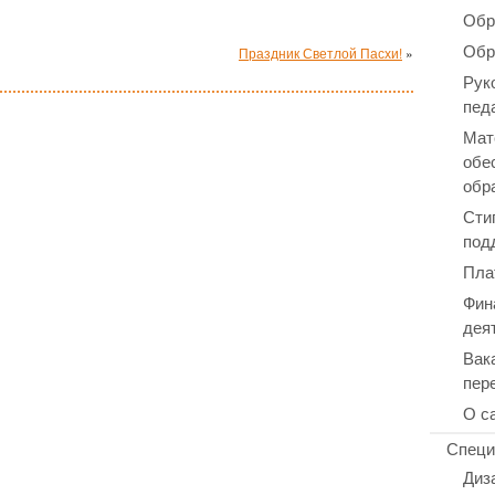
Обр
Обр
Праздник Светлой Пасхи!
»
Рук
пед
Мат
обе
обр
Сти
под
Пла
Фин
дея
Вак
пер
О с
Специ
Диз