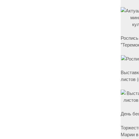
Роспись
"Теремок
Выставк
листов 
День бе
Торжест
Марии в