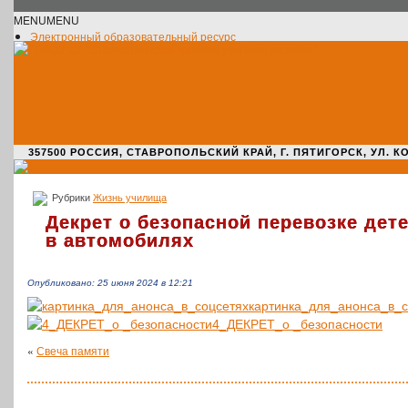
MENU
MENU
Электронный образовательный ресурс
Официальное сообщество VK
Новости училища
О нас пишут
Новости культуры
Жизнь училища
Адрес училища
357500 РОССИЯ, СТАВРОПОЛЬСКИЙ КРАЙ, Г. ПЯТИГОРСК, УЛ. КОМАРО
Рубрики
Жизнь училища
Декрет о безопасной перевозке дет
в автомобилях
Опубликовано: 25 июня 2024 в 12:21
картинка_для_анонса_в_с
4_ДЕКРЕТ_о _безопасности
«
Свеча памяти