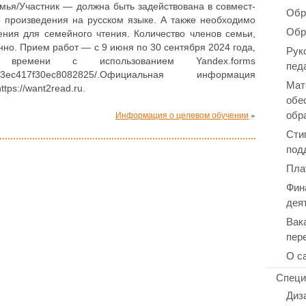
ья/Участник — должна быть задей­ство­ва­на в сов­мест­
Обр
о про­из­ве­де­ния на русском языке. А также необ­хо­ди­мо
Обр
де­ния для семей­но­го чтения. Коли­че­ство членов семьи,
чен­но. Прием работ — с 9 июня по 30 сен­тяб­ря 2024 года,
Рук
 времени с исполь­зо­ва­ни­ем Yandex.forms
пед
6657143ec417f30ec8082825/.Официальная инфор­ма­ция
Мат
https://want2read.ru.
обе
обр
Информация о целевом обучении
»
Сти
под
Пла
Фин
дея
Вак
пер
О с
Специ
Диз