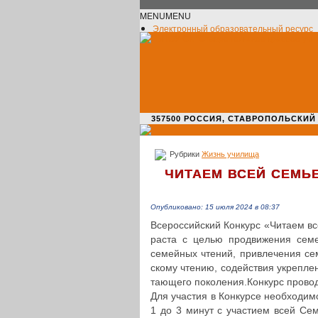
MENU
MENU
Электронный образовательный ресурс
Официальное сообщество VK
Новости училища
О нас пишут
Новости культуры
Жизнь училища
Адрес училища
357500 РОССИЯ, СТАВРОПОЛЬСКИЙ КРАЙ,
Рубрики
Жизнь училища
ЧИТАЕМ
ВСЕЙ
СЕМЬ
Опубликовано: 15 июля 2024 в 08:37
Все­рос­сий­ский Конкурс «Читаем в
рас­та с целью про­дви­же­ния семей
семей­ных чтений, при­вле­че­ния се
ско­му чтению, содей­ствия укреп­ле
та­ю­ще­го поколения.Конкурс про­во­
Для участия в Кон­кур­се необ­хо­ди­
1 до 3 минут с уча­сти­ем всей Сем