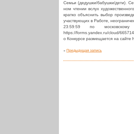
Семьи (дедушки/бабушки/дети). Сем
ном чтении вслух худо­же­ствен­но­г
кратко объ­яс­нить выбор про­из­ве­
участ­ву­ю­щих в Работе, неогра­ни­
23:59:59 по мос­ков­ско­му
https://forms.yandex.ru/cloud/
о Кон­кур­се раз­ме­ща­ет­ся на сайте 
«
Предыдущая запись