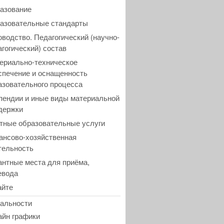
азование
азовательные стандарты
оводство. Педагогический (научно-
агогический) состав
ериально-техническое
спечение и оснащенность
азовательного процесса
пендии и иные виды материальной
держки
тные образовательные услуги
ансово-хозяйственная
тельность
антные места для приёма,
евода
айте
альности
айн графики