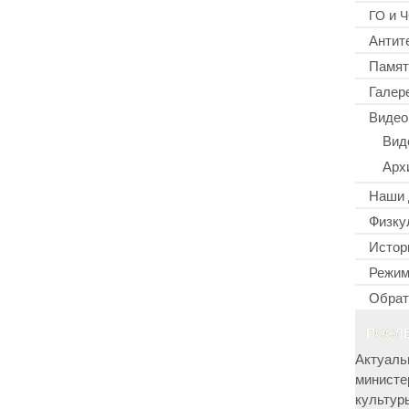
и
ГО
Ч
Антит
Памят
Галер
Видео
Вид
Арх
Наши 
Физку
Истор
Режим
Обрат
ПОСЛ
Актуаль
министе
культур