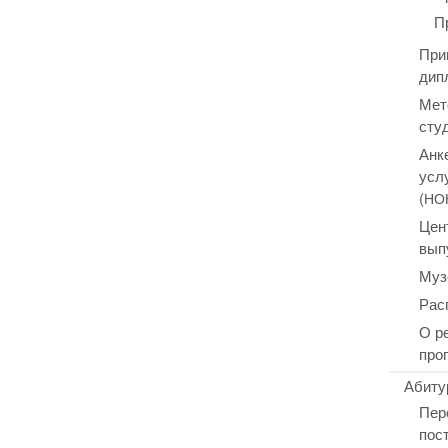
П
При
дип
Мет
сту
Анк
усл
(
НО
Цен
вып
Муз
Рас
О р
про
Абиту
Пер
пос