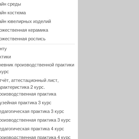
айн среды
айн костюма
айн ювелирных изделий
ожественная керамика
ожественная роспись
нту
ктики
невник производственной практики
 курс
тчёт, аттестационный лист,
арактеристика 2 курс.
роизводственная практика
узейная практика 3 курс
едагогическая практика 3 курс
роизводственная практика 3 курс
едагогическая практика 4 курс
роизводственная практика 4 курс