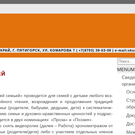
 Г. ПЯТИГОРСК, УЛ. КОМАРОВА 7 | +7(8793) 39-63-08 | e-mail:sku
Search
for:
MENU
M
ЕЙ
Сведе
орган
Осн
сей семьей» про­во­дит­ся для семей с детьми любого воз­
Стр
­но­го чтения, воз­рож­де­ния и про­дол­же­ния тра­ди­ций
обр
мьи (роди­те­ли, бабушки, дедушки, дети) к систе­ма­ти­че­
­нию семьи и духовно-нрав­ствен­ных цен­но­стей у под­рас­
Док
дит­ся в двух номи­на­ци­ях: «Проза» и «Поэзия».
Дос
мо снять видео­ро­лик (далее – Работа) хро­но­мет­ра­жом от
Меж
ьи (родители/дети) либо с уча­сти­ем отдель­ных членов