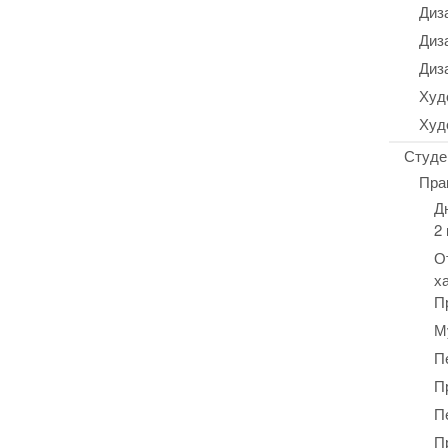
Диз
Диз
Диз
Худ
Худ
Студе
Пра
Д
2
О
х
П
М
П
П
П
П