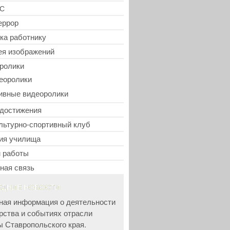
С
еррор
ка работнику
ея изображений
ролики
еоролики
ивные видеоролики
достижения
льтурно-спортивный клуб
ия училища
 работы
ная связь
ЕДНИЕ НОВОСТИ
ная информация о деятельности
рства и событиях отрасли
ы Ставропольского края.