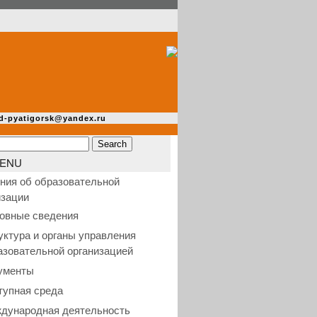
d-pyatigorsk@yandex.ru
ENU
ния об образовательной
изации
овные сведения
уктура и органы управления
азовательной организацией
ументы
тупная среда
дународная деятельность