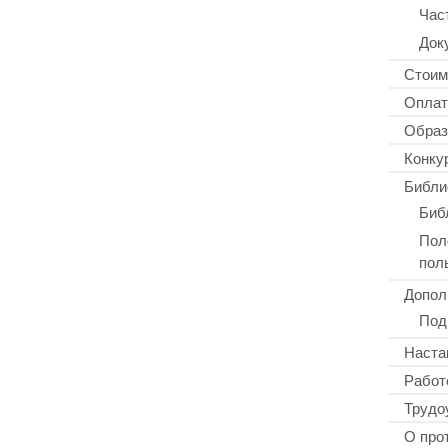
Час
Док
Стоим
Оплат
Образ
Конку
Библи
Биб
Пол
пол
Допол
Под
Наста
Работ
Трудо
О про