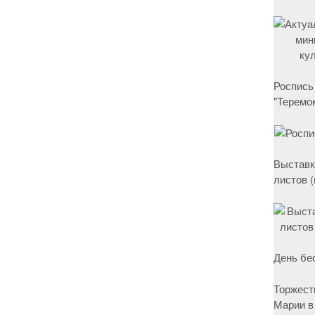
Роспись
"Теремок
Выставк
листов 
День бе
Торжест
Марии в