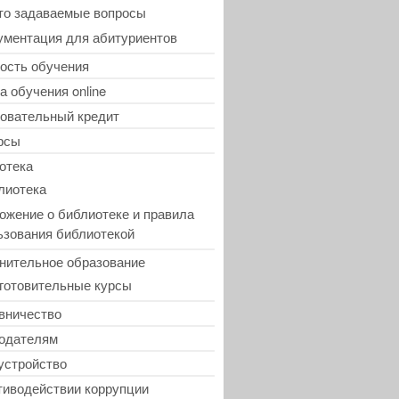
то задаваемые вопросы
ументация для абитуриентов
ость обучения
а обучения online
овательный кредит
рсы
отека
лиотека
ожение о библиотеке и правила
ьзования библиотекой
нительное образование
готовительные курсы
вничество
одателям
устройство
тиводействии коррупции