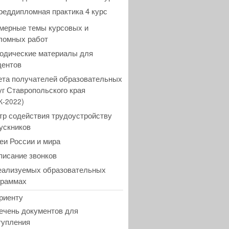
реддипломная практика 4 курс
мерные темы курсовых и
ломных работ
одические материалы для
дентов
ета получателей образовательных
уг Ставропольского края
)
К-2022
тр содействия трудоустройству
ускников
еи России и мира
писание звонков
еализуемых образовательных
граммах
риенту
ечень документов для
тупления