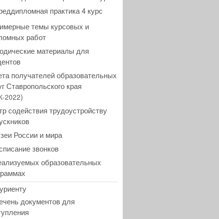
реддипломная практика 4 курс
имерные темы курсовых и
ломных работ
одические материалы для
дентов
ета получателей образовательных
уг Ставропольского края
)
К-2022
тр содействия трудоустройству
ускников
зеи России и мира
списание звонков
еализуемых образовательных
граммах
уриенту
ечень документов для
тупления