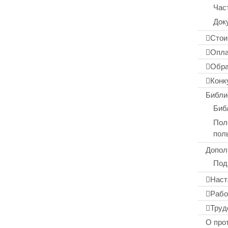
Час
Док
Стои
Опла
Обра
Конк
Библи
Биб
Пол
пол
Допол
Под
Наст
Рабо
Труд
О про