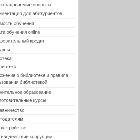
то задаваемые вопросы
ументация для абитуриентов
мость обучения
та обучения online
зовательный кредит
урсы
отека
лиотека
ожение о библиотеке и правила
ьзования библиотекой
нительное образование
готовительные курсы
авничество
тодателям
оустройство
тиводействии коррупции