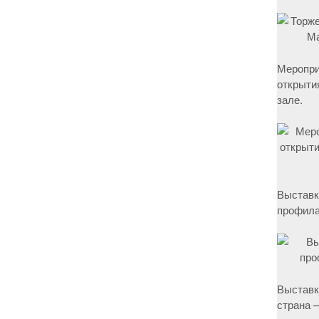
Меропри
открыти
зале.
Выставк
профила
Выставк
страна –