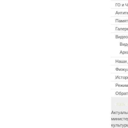
и
ГО
Ч
Антит
Памят
Галер
Видео
Вид
Арх
Наши 
Физку
Истор
Режим
Обрат
ПОСЛ
Актуаль
министе
культур