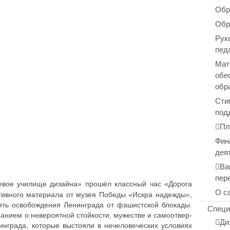
Обр
Обр
Рук
пед
Мат
обе
обр
Сти
под
Пл
Фин
дея
Ва
пер
аевое училище дизайна» прошёл класс­ный час «Дорога
О с
к­тив­но­го мате­ри­а­ла от музея Победы «Искра надежды»,
ь осво­бож­де­ния Ленин­гра­да от фашист­ской блокады.
Специ
ни­ем о неве­ро­ят­ной стой­ко­сти, муже­стве и само­от­вер­
Ди
н­гра­да, которые высто­я­ли в нече­ло­ве­че­ских усло­ви­ях