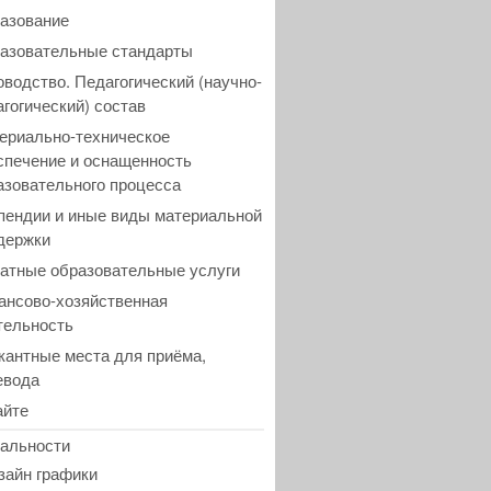
азование
азовательные стандарты
оводство. Педагогический (научно-
агогический) состав
ериально-техническое
спечение и оснащенность
азовательного процесса
пендии и иные виды материальной
держки
атные образовательные услуги
ансово-хозяйственная
тельность
кантные места для приёма,
евода
айте
альности
зайн графики