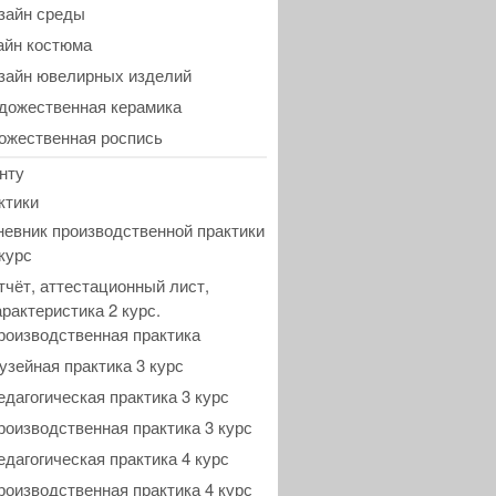
зайн среды
айн костюма
зайн ювелирных изделий
дожественная керамика
ожественная роспись
нту
ктики
невник производственной практики
 курс
тчёт, аттестационный лист,
арактеристика 2 курс.
роизводственная практика
узейная практика 3 курс
едагогическая практика 3 курс
роизводственная практика 3 курс
едагогическая практика 4 курс
роизводственная практика 4 курс