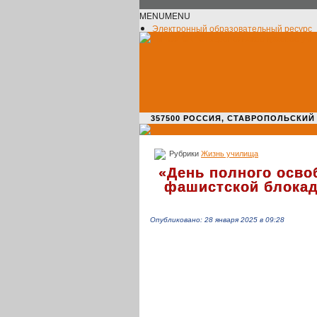
MENU
MENU
Электронный образовательный ресурс
Официальное сообщество VK
Новости училища
О нас пишут
Новости культуры
Жизнь училища
Адрес училища
357500 РОССИЯ, СТАВРОПОЛЬСКИЙ КРАЙ,
Рубрики
Жизнь училища
«
День полного осво
фашистской блока
Опубликовано: 28 января 2025 в 09:28