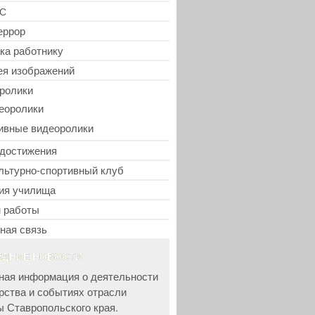
С
еррор
ка работнику
ея изображений
ролики
еоролики
ивные видеоролики
достижения
льтурно-спортивный клуб
ия училища
 работы
ная связь
ЕДНИЕ НОВОСТИ
ная информация о деятельности
рства и событиях отрасли
ы Ставропольского края.