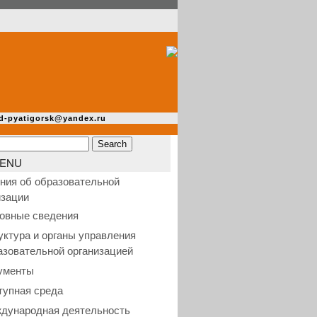
d-pyatigorsk@yandex.ru
ENU
ния об образовательной
изации
овные сведения
уктура и органы управления
азовательной организацией
ументы
тупная среда
дународная деятельность