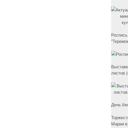
Роспись
"Теремок
Выставк
листов 
День бе
Торжест
Марии в