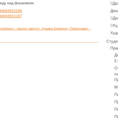
Ди
Победу над фашизмом.
Диз
00693552286
00693552287
Ди
Ху
пнейшего «лагеря смерти» Аушвиц-Биркенау (Освенцима) –
Худ
Студе
Пра
Д
2
О
х
П
М
П
П
П
П