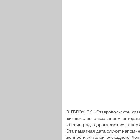
В
«Став­ро­поль­ское кр
ГБПОУ
СК
жизни» с исполь­зо­ва­ни­ем интер­а
«Ленин­град. Дорога жизни» в памят
Эта памят­ная дата служит напо­ми­на­
жен­но­сти жителей бло­кад­но­го Лени