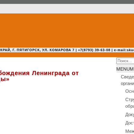
 Г. ПЯТИГОРСК, УЛ. КОМАРОВА 7 | +7(8793) 39-63-08 | e-mail:sku
Search
for:
MENU
M
бождения Ленинграда от
Сведе
ды»
орган
Осн
Стр
обр
Док
Дос
Меж