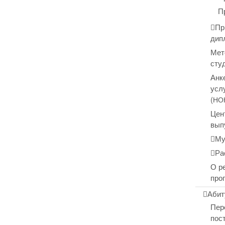
П
Пр
дип
Мет
сту
Анк
усл
(
НО
Цен
вып
Му
Ра
О р
про
Абит
Пер
пос