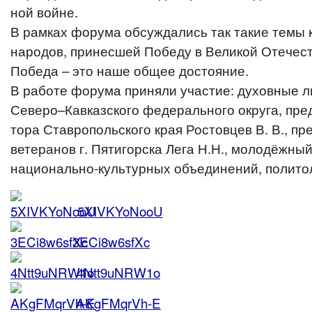
ной войне.
В рамках форума обсуж­да­лись так такие темы к
народов, при­нес­шей Победу в Великой Оте­че­с
Победа – это наше общее достояние.
В работе форума приняли участие: духов­ные 
Северо–Кавказского феде­раль­но­го округа, пред­
то­ра Став­ро­поль­ско­го края Ростов­цев В. В., пр
вете­ра­нов г. Пяти­гор­ска Лега Н.Н., моло­дёж­ный 
наци­о­наль­но-куль­тур­ных объ­еди­не­ний, поли
5XIVKYoNooU
3ECi8w6sfXc
4Ntt9uNRW1o
AKgFMqrVh‑E