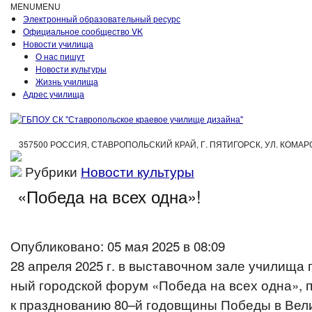
MENU
MENU
Электронный образовательный ресурс
Официальное сообщество VK
Новости училища
О нас пишут
Новости культуры
Жизнь училища
Адрес училища
357500 РОССИЯ, СТАВРОПОЛЬСКИЙ КРАЙ, Г. ПЯТИГОРСК, УЛ. КОМАРОВА 7 |
Рубрики
Новости культуры
«
Победа на всех одна»!
Опубликовано: 05 мая 2025 в 08:09
28 апреля 2025 г. в выста­воч­ном зале училища п
ный город­ской форум «Победа на всех одна», п
к празд­но­ва­нию 80–й годов­щи­ны Победы в Вел