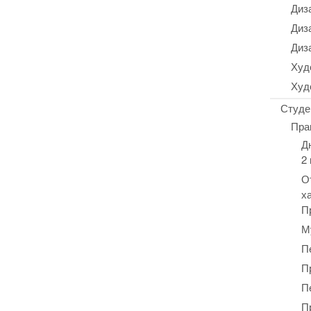
Диз
Диз
Диз
Худ
Худ
Студе
Пра
Д
2
О
х
П
М
П
П
П
П