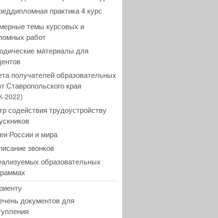
реддипломная практика 4 курс
мерные темы курсовых и
ломных работ
одические материалы для
дентов
ета получателей образовательных
уг Ставропольского края
)
К-2022
тр содействия трудоустройству
ускников
еи России и мира
писание звонков
еализуемых образовательных
граммах
риенту
ечень документов для
тупления