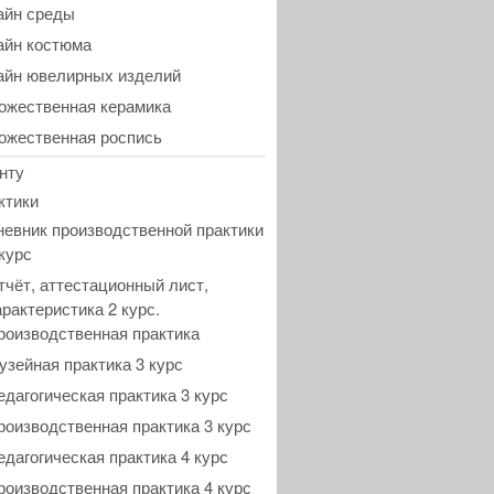
айн среды
айн костюма
айн ювелирных изделий
ожественная керамика
ожественная роспись
нту
ктики
невник производственной практики
 курс
тчёт, аттестационный лист,
арактеристика 2 курс.
роизводственная практика
узейная практика 3 курс
едагогическая практика 3 курс
роизводственная практика 3 курс
едагогическая практика 4 курс
роизводственная практика 4 курс