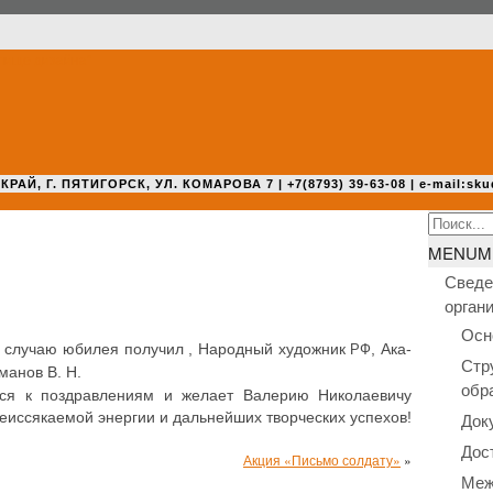
 Г. ПЯТИГОРСК, УЛ. КОМАРОВА 7 | +7(8793) 39-63-08 | e-mail:sku
Search
for:
MENU
M
Сведе
орган
Осн
 по случаю юбилея получил , Народ­ный худож­ник
, Ака­
РФ
Стр
ма­нов В. Н.
обр
т­ся к поздрав­ле­ни­ям и желает Валерию Нико­ла­е­ви­чу
, неис­ся­ка­е­мой энергии и даль­ней­ших твор­че­ских успехов!
Док
Дос
Акция «Письмо солдату»
»
Меж