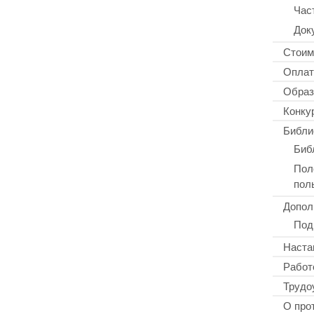
Час
Док
Стоим
Оплат
Образ
Конку
Библи
Биб
Пол
пол
Допол
Под
Наста
Работ
Трудо
О про