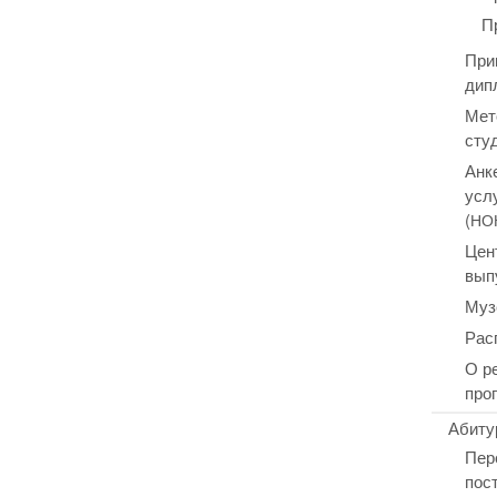
П
При
дип
Мет
сту
Анк
усл
(
НО
Цен
вып
Муз
Рас
О р
про
Абиту
Пер
пос