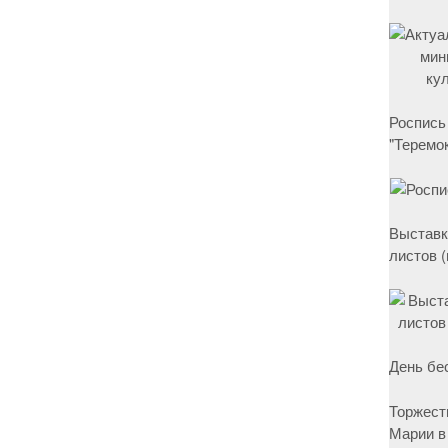
Роспись
"Теремок
Выставк
листов 
День бе
Торжест
Марии в