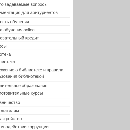
то задаваемые вопросы
ументация для абитуриентов
ость обучения
а обучения online
овательный кредит
рсы
отека
лиотека
ожение о библиотеке и правила
ьзования библиотекой
нительное образование
готовительные курсы
вничество
одателям
устройство
тиводействии коррупции