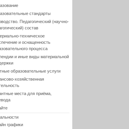
азование
азовательные стандарты
оводство. Педагогический (научно-
агогический) состав
ериально-техническое
спечение и оснащенность
азовательного процесса
пендии и иные виды материальной
держки
тные образовательные услуги
ансово-хозяйственная
тельность
антные места для приёма,
евода
айте
альности
айн графики