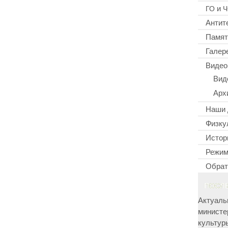
и
ГО
Ч
Антит
Памят
Галер
Видео
Вид
Арх
Наши 
Физку
Истор
Режим
Обрат
ПОСЛ
Актуаль
министе
культур