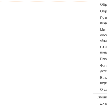
Обр
Обр
Рук
пед
Мат
обе
обр
Сти
под
Пла
Фин
дея
Вак
пер
О с
Специ
Диз