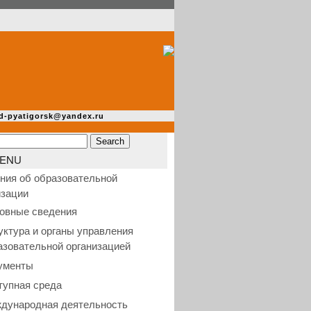
d-pyatigorsk@yandex.ru
ENU
ния об образовательной
изации
овные сведения
уктура и органы управления
азовательной организацией
ументы
тупная среда
дународная деятельность