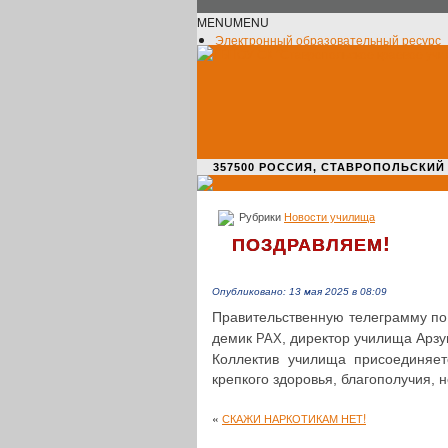
MENU
MENU
Электронный образовательный ресурс
Официальное сообщество VK
Новости училища
О нас пишут
Новости культуры
Жизнь училища
Адрес училища
357500 РОССИЯ, СТАВРОПОЛЬСКИЙ КРАЙ,
Рубрики
Новости училища
!
ПОЗДРАВЛЯЕМ
Опубликовано: 13 мая 2025 в 08:09
Пра­ви­тель­ствен­ную теле­грам­му
де­мик
, дирек­тор училища Арзу­
РАХ
Кол­лек­тив училища при­со­еди­ня­е
креп­ко­го здо­ро­вья, бла­го­по­лу­чия
«
!
СКАЖИ
НАРКОТИКАМ
НЕТ