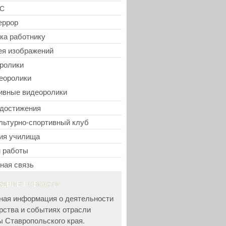
С
еррор
ка работнику
ея изображений
ролики
еоролики
ивные видеоролики
достижения
льтурно-спортивный клуб
ия училища
 работы
ная связь
ЕДНИЕ НОВОСТИ
ная информация о деятельности
рства и событиях отрасли
ы Ставропольского края.