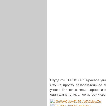
Сту­ден­ты
“Скра­е­вое учи
ГБПОУ
СК
Это не просто раз­вле­ка­тель­ное м
узнать больше о своих корнях и п
один шаг к пони­ма­нию истории сво
JGqWACdbwZs