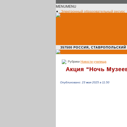
MENU
MENU
Электронный образовательный ресурс
Официальное сообщество VK
Новости училища
О нас пишут
Новости культуры
Жизнь училища
Адрес училища
357500 РОССИЯ, СТАВРОПОЛЬСКИЙ КРАЙ,
Рубрики
Новости училища
Акция “Ночь Музеев
Опубликовано: 23 мая 2025 в 11:50