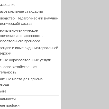
азование
азовательные стандарты
оводство. Педагогический (научно-
агогический) состав
ериально-техническое
спечение и оснащенность
азовательного процесса
пендии и иные виды материальной
держки
тные образовательные услуги
ансово-хозяйственная
тельность
антные места для приёма,
евода
айте
альности
айн графики