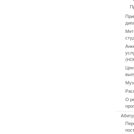
П
При
дип
Мет
сту
Анк
усл
(
НО
Цен
вып
Муз
Рас
О р
про
Абиту
Пер
пос