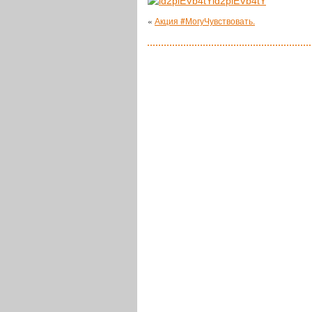
ld2plEVb4tY
«
Акция #МогуЧувствовать.