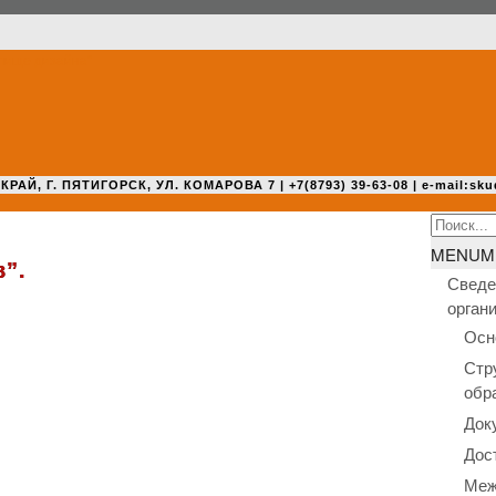
 Г. ПЯТИГОРСК, УЛ. КОМАРОВА 7 | +7(8793) 39-63-08 | e-mail:sku
Search
for:
MENU
M
”.
Сведе
орган
Осн
Стр
обр
Док
Дос
Меж