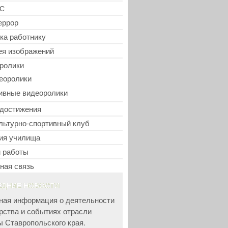
С
еррор
ка работнику
ея изображений
ролики
еоролики
ивные видеоролики
достижения
льтурно-спортивный клуб
ия училища
 работы
ная связь
ЕДНИЕ НОВОСТИ
ная информация о деятельности
рства и событиях отрасли
ы Ставропольского края.