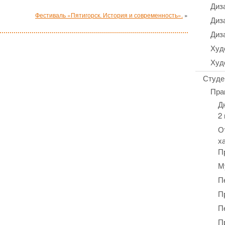
Диз
Фестиваль «Пятигорск. История и современность».
»
Диз
Диз
Худ
Худ
Студе
Пра
Д
2
О
х
П
М
П
П
П
П