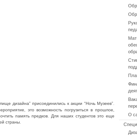
Обр
Обр
Рук
пед
Мат
обе
обр
Сти
под
Пла
Фин
дея
Вак
лище дизайна” при­со­еди­ни­лись к акции “Ночь Музеев”.
пер
еро­при­я­тие, это воз­мож­ность погру­зить­ся в прошлое,
О с
очтить память предков. Для наших сту­ден­тов это еще
ей страны.
Специ
Диз