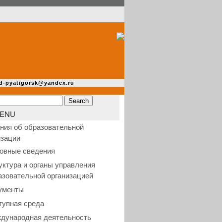
d-pyatigorsk@yandex.ru
ENU
ния об образовательной
изации
овные сведения
уктура и органы управления
азовательной организацией
ументы
тупная среда
дународная деятельность