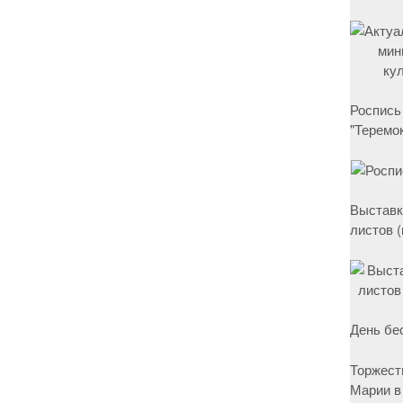
Роспись
"Теремок
Выставк
листов 
День бе
Торжест
Марии в