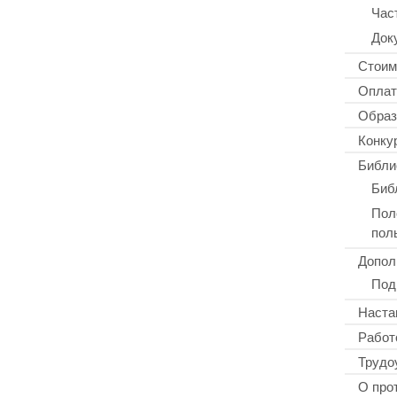
Час
Док
Стоим
Оплат
Образ
Конку
Библи
Биб
Пол
пол
Допол
Под
Наста
Работ
Трудо
О про