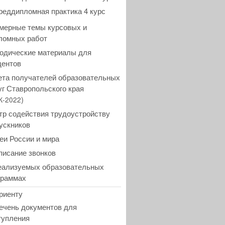
реддипломная практика 4 курс
мерные темы курсовых и
ломных работ
одические материалы для
дентов
ета получателей образовательных
уг Ставропольского края
)
К-2022
тр содействия трудоустройству
ускников
еи России и мира
писание звонков
еализуемых образовательных
граммах
риенту
ечень документов для
тупления