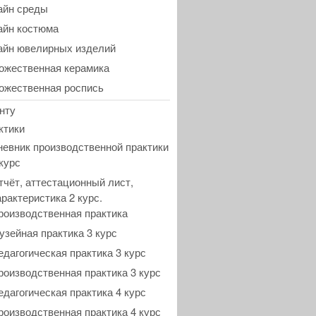
айн среды
айн костюма
айн ювелирных изделий
ожественная керамика
ожественная роспись
нту
ктики
невник производственной практики
 курс
тчёт, аттестационный лист,
арактеристика 2 курс.
роизводственная практика
узейная практика 3 курс
едагогическая практика 3 курс
роизводственная практика 3 курс
едагогическая практика 4 курс
роизводственная практика 4 курс