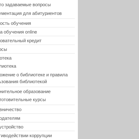
то задаваемые вопросы
ументация для абитуриентов
ость обучения
а обучения online
овательный кредит
рсы
отека
лиотека
ожение о библиотеке и правила
ьзования библиотекой
нительное образование
готовительные курсы
вничество
одателям
устройство
тиводействии коррупции