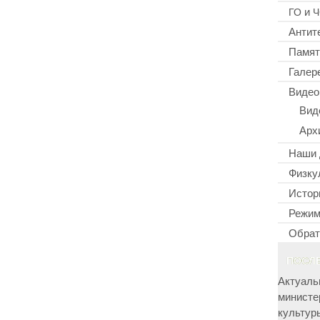
и
ГО
Ч
Антит
Памят
Галер
Видео
Вид
Арх
Наши 
Физку
Истор
Режим
Обрат
ПОСЛ
Актуаль
министе
культур