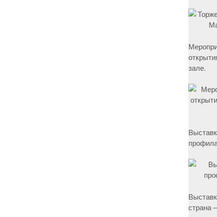
Меропри
открыти
зале.
Выставк
профила
Выставк
страна –