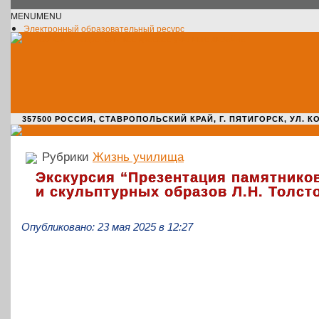
MENU
MENU
Электронный образовательный ресурс
Официальное сообщество VK
Новости училища
О нас пишут
Новости культуры
Жизнь училища
Адрес училища
357500 РОССИЯ, СТАВРОПОЛЬСКИЙ КРАЙ, Г. ПЯТИГОРСК, УЛ. КОМАРО
Рубрики
Жизнь училища
Экскурсия “Презентация памятнико
и скульптурных образов Л.Н. Толсто
Опубликовано: 23 мая 2025 в 12:27