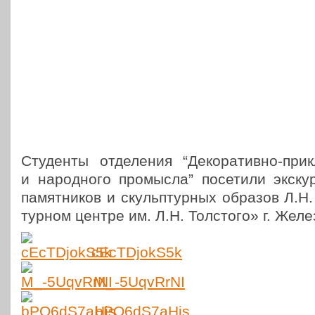
Сту­ден­ты отде­ле­ния “Деко­ра­тив­но-при­
и народ­но­го про­мыс­ла” посе­ти­ли экс­ку
памят­ни­ков и скульп­тур­ных образов Л.Н. 
тур­ном центре им. Л.Н. Тол­сто­го» г. Жел
cEcTDjokS5k
M_-5UqvRrNI
bPO6dS7aHis