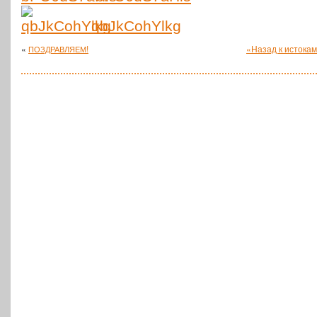
qbJkCohYlkg
«
!
«
Назад к истокам
ПОЗДРАВЛЯЕМ