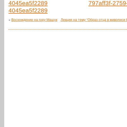
797aff3f-275
4045ea5f2289
«
Восхождение на гору Машук
Лекция на тему “Образ отца в живописи