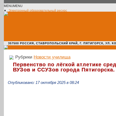
MENU
MENU
Электронный образовательный ресурс
Официальное сообщество VK
Новости училища
О нас пишут
Новости культуры
Жизнь училища
Адрес училища
357500 РОССИЯ, СТАВРОПОЛЬСКИЙ КРАЙ, Г. ПЯТИГОРСК, УЛ. КОМАРО
Рубрики
Новости училища
Первенство по лёгкой атлетике сре
ВУЗов и ССУЗов города Пятигорска.
Опубликовано: 17 октября 2025 в 08:24