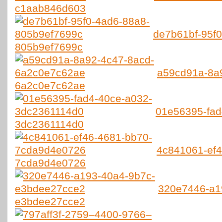
c1aab846d603
de7b61bf-95f0
805b9ef7699c
a59cd91a-8a
6a2c0e7c62ae
01e56395-fad
3dc2361114d0
4c841061-ef4
7cda9d4e0726
320e7446-a1
e3bdee27cce2