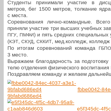
Сту­ден­ты при­ни­ма­ли участие в дис­ц
метров, бег 1500 метров, тол­ка­ние ядр
с места.
Сорев­но­ва­ния лично-команд­ные. Всего 
приняли участие три высших учебных заве
,
) и пять средних спе­ци­аль­ных
ПГУ
ПМФИ
(
,
,
, мед.колледж, коллед
КЭТ
СКУД
СККИТ
По итогам сорев­но­ва­ний команда
ГБПО
3 место.
Выра­жа­ем бла­го­дар­ность за под­го­тов­к
те­лю отде­ле­ния физи­че­ско­го вос­пи­та­ния 
Поздрав­ля­ем команду и желаем даль­ней­
fbbe0042-84e
9bfabd686ed4
e5f345dc-4f5