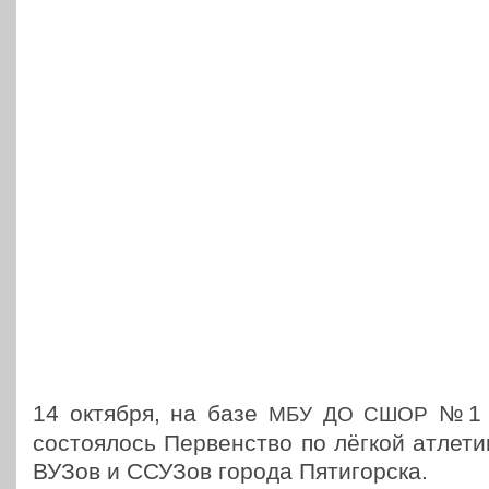
14 октября, на базе
№1 г
МБУ
ДО
СШОР
состо­я­лось Пер­вен­ство по лёгкой атле­ти
ВУЗов и ССУЗов города Пятигорска.