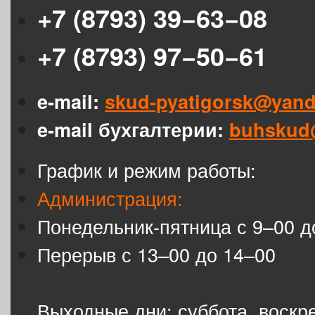
+7 (8793) 39−63−08
+7 (8793) 97−50−61
e-mail:
skud-pyatigorsk@yand
e-mail бухгалтерии:
buhskud
График и режим работы:
Администрация:
Понедельник-пятница с 9–00 д
Перерыв с 13–00 до 14–00
Выходные дни: суббота, воскр