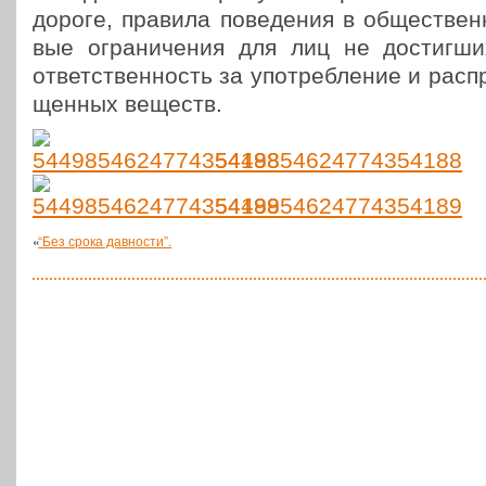
дороге, правила пове­де­ния в обще­ствен­
вые огра­ни­че­ния для лиц не достиг­ш
ответ­ствен­ность за упо­треб­ле­ние и рас­п
щен­ных веществ.
5449854624774354188
5449854624774354189
«
“
Без срока давности”.