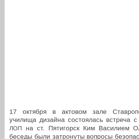
17 октября в актовом зале Став­ро­поль­
училища дизайна состо­я­лась встреча с
на ст. Пяти­горск Ким Васи­ли­ем Ол
ЛОП
беседы были затро­ну­ты вопросы без­опас­