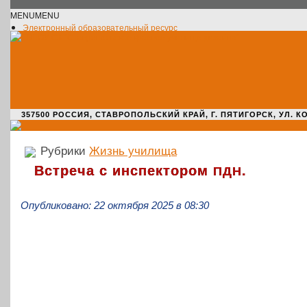
MENU
MENU
Электронный образовательный ресурс
Официальное сообщество VK
Новости училища
О нас пишут
Новости культуры
Жизнь училища
Адрес училища
357500 РОССИЯ, СТАВРОПОЛЬСКИЙ КРАЙ, Г. ПЯТИГОРСК, УЛ. КОМАРО
Рубрики
Жизнь училища
Встреча с инспектором
.
ПДН
Опубликовано: 22 октября 2025 в 08:30