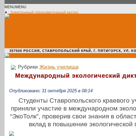
MENU
MENU
Электронный образовательный ресурс
Официальное сообщество VK
Новости училища
О нас пишут
Новости культуры
Жизнь училища
Адрес училища
357500 РОССИЯ, СТАВРОПОЛЬСКИЙ КРАЙ, Г. ПЯТИГОРСК, УЛ. КОМАРО
Рубрики
Жизнь училища
Международный экологический дикт
Опубликовано: 31 октября 2025 в 08:14
Сту­ден­ты Став­ро­поль­ско­го кра­е­во­
приняли участие в меж­ду­на­род­ном эко­ло­г
“ЭкоТолк”, про­ве­рив свои знания в област
вклад в повы­ше­ние эко­ло­ги­че­ско