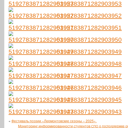
5192783871282903953
5192783871282903952
5192783871282903951
5192783871282903950
5192783871282903949
5192783871282903948
5192783871282903947
5192783871282903946
5192783871282903945
5192783871282903943
«
Фестиваль поэзии «Лермонтовские сезоны – 2025».
Мониторинг информированности студентов
о господдержке о
СПО