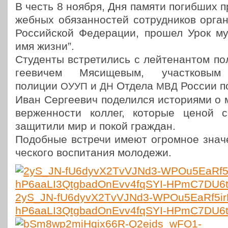
В честь 8 ноября, Дня памяти погиб­ших пр
жеб­ных обя­зан­но­стей сотруд­ни­ков орга
Рос­сий­ской Феде­ра­ции, прошел Урок м
имя жизни”.
Сту­ден­ты встре­ти­лись с лей­те­нан­том
ге­е­ви­чем Мяси­ще­вым, участ­ко­вым 
полиции
и
Отдела
России по
ОУУП
ДН
МВД
Иван Сер­ге­е­вич поде­лил­ся исто­ри­я­ми о
вер­жен­но­сти коллег, которые ценой с
защи­ти­ли мир и покой граждан.
Подоб­ные встречи имеют огром­ное зна­че­
че­ско­го вос­пи­та­ния молодежи.
2yS_JN-fU6dyvX2TvVJNd3-WPOu5EaRf5i
hP6aaLI3QtgbadOnEvv4fqSYI-HPmC7DU6