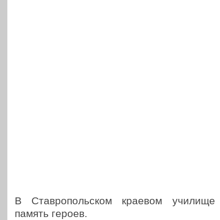
В Став­ро­поль­ском краевом училищ
память героев.