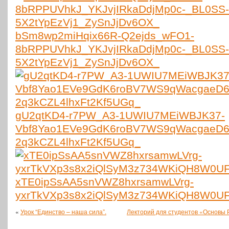
bSm8wp2miHqix66R-Q2ejds_wFO1-
8bRPPUVhkJ_YKJvjIRkaDdjMp0c-_BL0SS-
5X2tYpEzVj1_ZySnJjDv6OX_
gU2qtKD4-r7PW_A3-1UWIU7MEiWBJK37-
Vbf8Yao1EVe9GdK6roBV7WS9qWacgaeD6
2q3kCZL4lhxFt2Kf5UGq_
xTE0ipSsAA5snVWZ8hxrsamwLVrg-
yxrTkVXp3s8x2iQlSyM3z734WKiQH8W0U
«
Урок “Единство – наша сила”.
Лекторий для студентов «Основы 