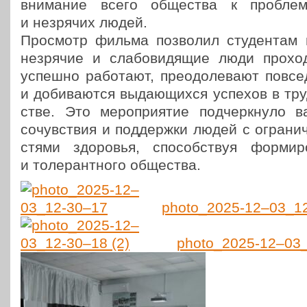
вни­ма­ние всего обще­ства к про­бле­ма
и незря­чих людей.
Про­смотр фильма поз­во­лил сту­ден­там
незря­чие и сла­бо­ви­дя­щие люди про­хо­д
успешно рабо­та­ют, пре­одо­ле­ва­ют повсе­
и доби­ва­ют­ся выда­ю­щих­ся успехов в тр
стве. Это меро­при­я­тие под­черк­ну­ло в
сочув­ствия и под­держ­ки людей с огра­ни­ч
стя­ми здо­ро­вья, спо­соб­ствуя фор­ми­р
и толе­рант­но­го общества.
photo_2025-12–03_1
photo_2025-12–03_