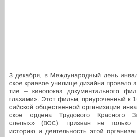
3 декабря, в Меж­ду­на­род­ный день инва­л
ское краевое училище дизайна провело зна
тие – кино­по­каз доку­мен­таль­но­го ф
глазами». Этот фильм, при­уро­чен­ный к 
сий­ской обще­ствен­ной орга­ни­за­ции инва
ское ордена Тру­до­во­го Крас­но­го 
слепых» (
), призван не только о
ВОС
историю и дея­тель­ность этой орга­ни­за­