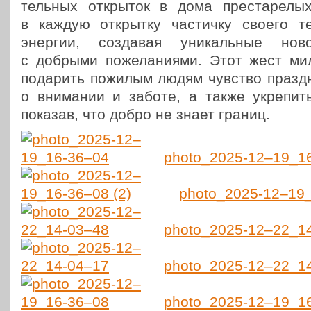
тель­ных откры­ток в дома пре­ста­ре­л
в каждую открыт­ку частич­ку своего те
энергии, созда­вая уни­каль­ные ново­
с добрыми поже­ла­ни­я­ми. Этот жест мило
пода­рить пожилым людям чувство празд­н
о вни­ма­нии и заботе, а также укре­пить
показав, что добро не знает границ.
photo_2025-12–19_1
photo_2025-12–19_
photo_2025-12–22_1
photo_2025-12–22_1
photo_2025-12–19_1