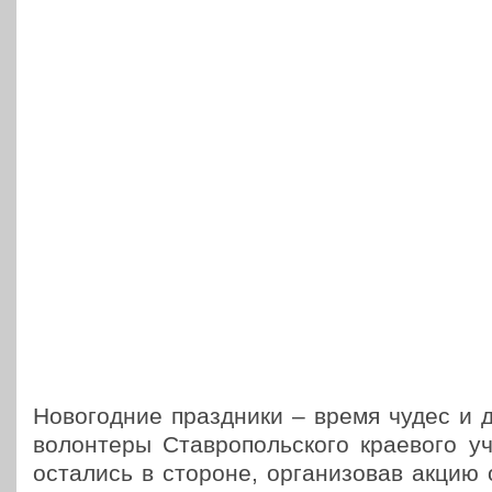
Ново­год­ние празд­ни­ки – время чудес и 
волон­те­ры Став­ро­поль­ско­го кра­е­во­г
оста­лись в стороне, орга­ни­зо­вав акцию 