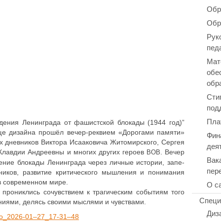
Обр
Обр
Рук
пед
Мат
обе
обр
Сти
под
Пла
де­ния Ленин­гра­да от фашист­ской блокады (1944 год)”
ище дизайна прошёл вечер-реквием «Доро­га­ми памяти»
Фин
днев­ни­ков Виктора Иса­а­ко­ви­ча Жито­мир­ско­го, Сергея
дея
вой Клавдии Андре­ев­ны и многих других героев
. Вечер
ВОВ
Вак
­ние блокады Ленин­гра­да через личные истории, запе­
пер
и­ков, раз­ви­тие кри­ти­че­ско­го мыш­ле­ния и пони­ма­ния
в в совре­мен­ном мире.
О с
ро­ник­лись сочув­стви­ем к тра­ги­че­ским собы­ти­ям того
Специ
е­ни­я­ми, делясь своими мыслями и чувствами.
Диз
to_2026-01–27_17-31–48