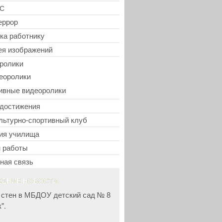
С
еррор
ка работнику
ея изображений
ролики
еоролики
ивные видеоролики
достижения
льтурно-спортивный клуб
ия училища
 работы
ная связь
ЕДНИЕ НОВОСТИ
 стен в МБДОУ детский сад № 8
".