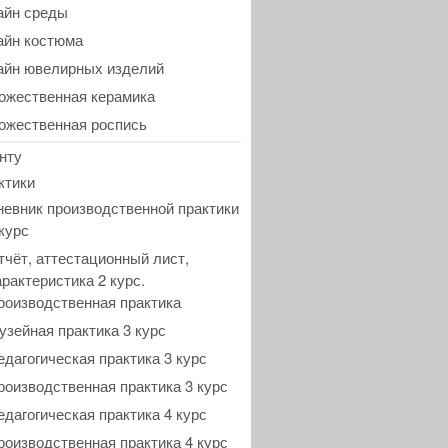
айн среды
айн костюма
айн ювелирных изделий
ожественная керамика
ожественная роспись
нту
ктики
невник производственной практики
 курс
тчёт, аттестационный лист,
арактеристика 2 курс.
роизводственная практика
узейная практика 3 курс
едагогическая практика 3 курс
роизводственная практика 3 курс
едагогическая практика 4 курс
роизводственная практика 4 курс