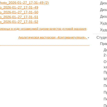
Диз
hoto_2026-01–27_17-31–49 (2)
to_2026-01–27_17-31–49
Диз
to_2026-01–27_17-31–50
Диз
to_2026-01–27_17-31–51
to_2026-01–27_17-31–52
Худ
ленных в ходе независимой оценки качества условий оказания
Худ
Студе
Аналитическая мастерская «Контрманипуляция».
»
Пра
Д
2
О
х
П
М
П
П
П
П