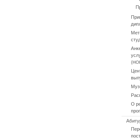
П
При
дип
Мет
сту
Анк
усл
(
НО
Цен
вып
Муз
Рас
О р
про
Абиту
Пер
пос