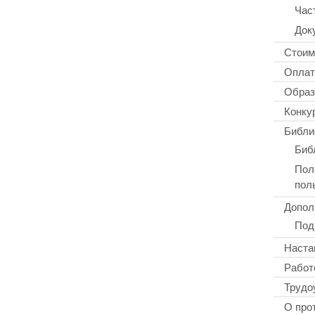
Час
Док
Стоим
Оплат
Образ
Конку
Библи
Биб
Пол
пол
Допол
Под
Наста
Работ
Трудо
О про