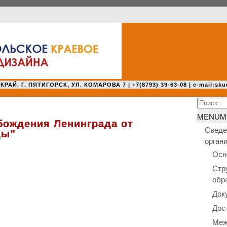
 Г. ПЯТИГОРСК, УЛ. КОМАРОВА 7 | +7(8793) 39-63-08 | e-mail:sku
Search
for:
MENU
M
бождения Ленинграда от
Сведе
ды”
орган
Осн
Стр
обр
Док
Дос
Меж