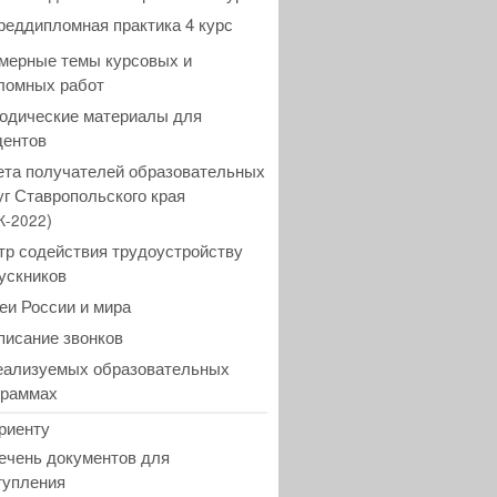
реддипломная практика 4 курс
мерные темы курсовых и
ломных работ
одические материалы для
дентов
ета получателей образовательных
уг Ставропольского края
)
К-2022
тр содействия трудоустройству
ускников
еи России и мира
писание звонков
еализуемых образовательных
граммах
риенту
ечень документов для
тупления