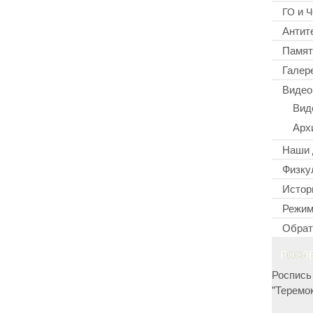
и
ГО
Ч
Антит
Памят
Галер
Видео
Вид
Арх
Наши 
Физку
Истор
Режим
Обрат
ПОСЛ
Роспись
"Теремок