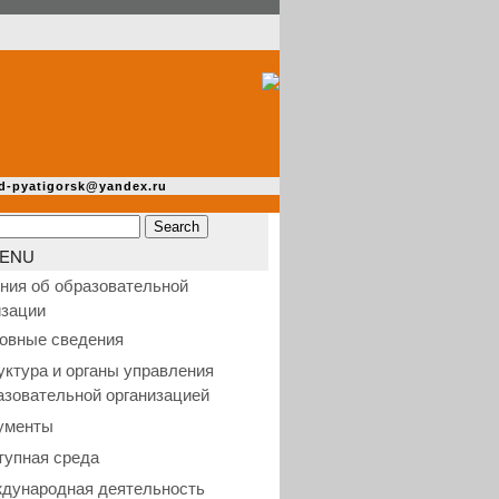
d-pyatigorsk@yandex.ru
ENU
ния об образовательной
изации
овные сведения
уктура и органы управления
азовательной организацией
ументы
тупная среда
дународная деятельность