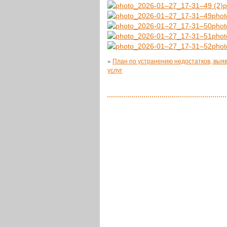
p
pho
pho
pho
pho
«
План по устранению недостатков, выяв
услуг