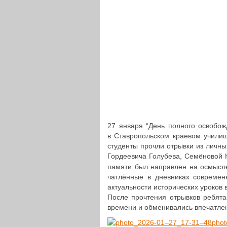
27 января “День полного осво­бож­
в Став­ро­поль­ском краевом учил
сту­ден­ты прочли отрывки из личных 
Гор­де­е­ви­ча Голу­бе­ва, Семё­но­
памяти был направ­лен на осмыс­ле
чат­лён­ные в днев­ни­ках совре­мен­н
акту­аль­но­сти исто­ри­че­ских уроко
После про­чте­ния отрыв­ков ребята п
времени и обме­ни­ва­лись впе­чат­л
pho