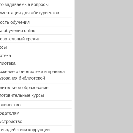
то задаваемые вопросы
ументация для абитуриентов
ость обучения
а обучения online
овательный кредит
рсы
отека
лиотека
ожение о библиотеке и правила
ьзования библиотекой
нительное образование
готовительные курсы
вничество
одателям
устройство
тиводействии коррупции