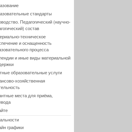
азование
азовательные стандарты
оводство. Педагогический (научно-
агогический) состав
ериально-техническое
спечение и оснащенность
азовательного процесса
пендии и иные виды материальной
держки
тные образовательные услуги
ансово-хозяйственная
тельность
антные места для приёма,
евода
айте
альности
айн графики