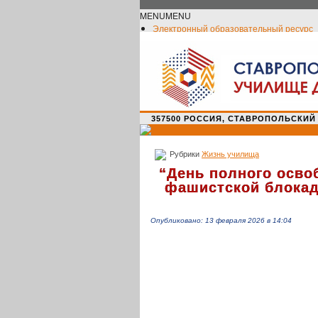
MENU
MENU
Электронный образовательный ресурс
Официальное сообщество VK
Новости училища
О нас пишут
Новости культуры
Жизнь училища
Адрес училища
357500 РОССИЯ, СТАВРОПОЛЬСКИЙ КРАЙ,
Рубрики
Жизнь училища
“
День полного осво
фашистской блока
Опубликовано: 13 февраля 2026 в 14:04