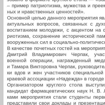
– пример пат­ри­о­тиз­ма, муже­ства и пре­е
ных и нрав­ствен­ных ценностей».
Основ­ной целью данного меро­при­я­тия яв
акту­аль­ных вопро­сов, свя­зан­ных с дух
вос­пи­та­ни­ем моло­де­жи, с акцен­том на 
ри­о­тиз­ма, сохра­не­ние исто­ри­че­ской 
воору­жен­ных сил в соци­аль­но-поли­ти­че
В каче­стве почет­ных гостей на меро­при­я­т
Дмитрий Вла­ди­ми­ро­вич Черпак, участ­
военной опе­ра­ции, награж­ден­ный ме
и Тамара Вик­то­ров­на Черпак, руко­во­ди­т
ки вдов и жен участ­ни­ков спе­ци­аль­ной
краевой ассо­ци­а­ции «Надежда» в городе
Орга­ни­за­то­ром круг­ло­го стола высту­пи­
кан­ди­дат фар­ма­цев­ти­че­ских наук Н. В.
ка­ми меро­при­я­тия стали сту­ден­ты пер
пред­ста­ви­ли свои доклады и пре­зен­та­ц