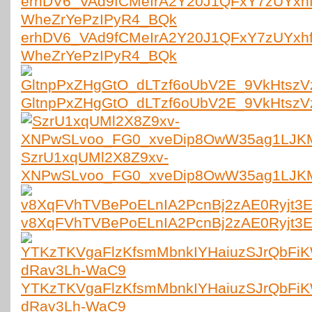
erhDV6_VAd9fCMeIrA2Y20J1QFxY7zUYx
WheZrYePzIPyR4_BQk
GltnpPxZHgGtO_dLTzf6oUbV2E_9VkHts
SzrU1xqUMl2X8Z9xv-
XNPwSLvoo_FG0_xveDip8OwW35ag1LJ
v8XqFVhTVBePoELnIA2PcnBj2zAE0Ryjt3
YTKzTKVgaFlzKfsmMbnkIYHaiuzSJrQbFi
dRav3Lh-WaC9