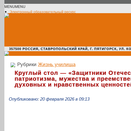
MENU
MENU
Электронный образовательный ресурс
Официальное сообщество VK
Новости училища
О нас пишут
Новости культуры
Жизнь училища
Адрес училища
357500 РОССИЯ, СТАВРОПОЛЬСКИЙ КРАЙ, Г. ПЯТИГОРСК, УЛ. КОМАРО
Рубрики
Жизнь училища
Круглый стол — «Защитники Отечес
патриотизма, мужества и преемств
духовных и нравственных ценносте
Опубликовано: 20 февраля 2026 в 09:13