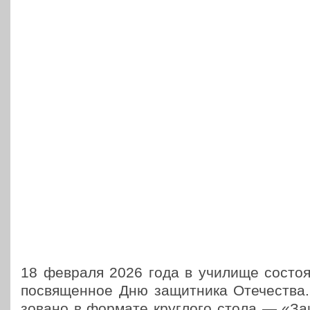
18 февраля 2026 года в училище состо­я­л
посвя­щен­ное Дню защит­ни­ка Оте­че­ства
зо­ва­но в формате круг­ло­го стола — «Защ