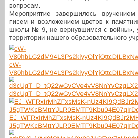
вопросам.
Меро­при­я­тие завер­ши­лось вру­че­ни­ем 
писем и воз­ло­же­ни­ем цветов к памят­ни­к
школы № 9, не вер­нув­шим­ся с войны», ус
тер­ри­то­рии нашего обра­зо­ва­тель­но­го у
cW-
V80hbLG2dM94L3Ps2kiyyOlYjOttcDILBxN
d3cUgT_D_tQ22wGvCVe4vV8NnYvCzgLX2
EJ_WFRxIrMhZFxsMsK-nUz4KI9QdBJr2M
J5gTWKcBMttYJLR0EMTF9Kbu04E07qIrDd