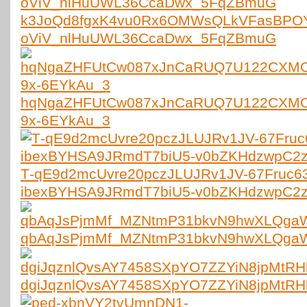
k3JoQd8fgxK4vu0Rx6OMWsQLkVFasBPO
oViV_nlHuUWL36CcaDwx_5FqZBmuG
hqNgaZHFUtCw087xJnCaRUQ7U122CXMO
9x-6EYkAu_3
T‑qE9d2mcUvre20pczJLUJRv1JV-67Fruc6
ibexBYHSA9JRmdT7biU5-v0bZKHdzwpC2
qbAqJsPjmMf_MZNtmP31bkvN9hwXLQgaW
dgiJqznlQvsAY7458SXpYO7ZZYiN8jpMtR