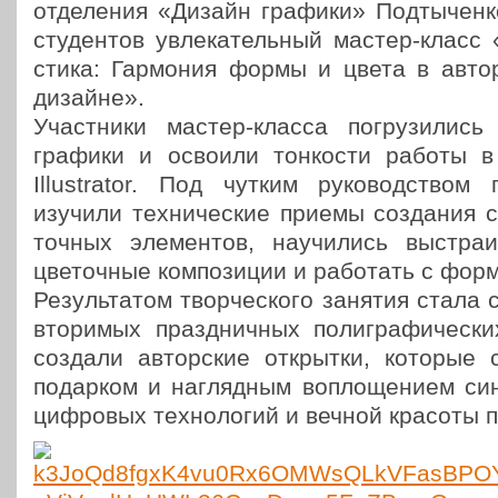
отде­ле­ния «Дизайн графики» Под­ты­чен­
сту­ден­тов увле­ка­тель­ный мастер-класс
сти­ка: Гар­мо­ния формы и цвета в автор­
дизайне».
Участ­ни­ки мастер-класса погру­зи­лись
графики и освоили тон­ко­сти работы в
Illustrator. Под чутким руко­вод­ством пе
изучили тех­ни­че­ские приемы созда­ния ст
точ­ных эле­мен­тов, научи­лись выстра­и­
цве­точ­ные ком­по­зи­ции и рабо­тать с фор
Резуль­та­том твор­че­ско­го занятия стала
вто­ри­мых празд­нич­ных поли­гра­фи­че­ск
создали автор­ские открыт­ки, которые с
подар­ком и нагляд­ным вопло­ще­ни­ем си
циф­ро­вых тех­но­ло­гий и вечной красоты