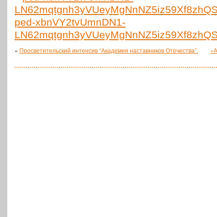
ped-xbnVY2tvUmnDN1-
LN62mqtgnh3yVUeyMgNnNZ5iz59Xf8zhQ
«
Просветительский интенсив “Академия наставников Отечества”.
«
А