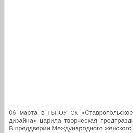
06 марта в
«Став­ро­поль­ск
ГБПОУ
СК
дизайна» царила твор­че­ская пред­празд­н
В пред­две­рии Меж­ду­на­род­но­го жен­ско­го