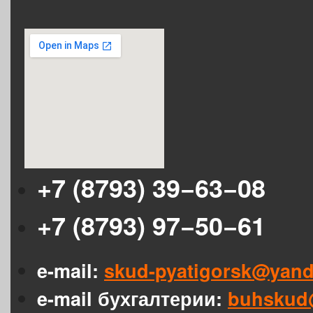
+7 (8793) 39−63−08
+7 (8793) 97−50−61
e-mail:
skud-pyatigorsk@yand
e-mail бухгалтерии:
buhskud