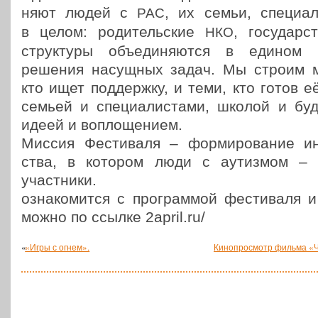
ня­ют людей с
, их семьи, спе­ци­а­
РАС
в целом: роди­тель­ские
, госу­дар­
НКО
струк­ту­ры объ­еди­ня­ют­ся в едином 
решения насущ­ных задач. Мы строим 
кто ищет под­держ­ку, и теми, кто готов е
семьей и спе­ци­а­ли­ста­ми, школой и буд
идеей и воплощением.
Миссия Фести­ва­ля – фор­ми­ро­ва­ние ин
ства, в котором люди с аутиз­мом – ег
участники.
озна­ко­мит­ся с про­грам­мой фести­ва­ля
можно по ссылке 2april.ru/
«
«
Игры с огнем».
Кинопросмотр фильма «Ч