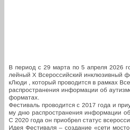
В период с 29 марта по 5 апреля 2026 го
лей­ный X Все­рос­сий­ский инклю­зив­ный 
кЛю­ди , который про­во­дит­ся в рамках Все
рас­про­стра­не­ния инфор­ма­ции об аутиз
форматах.
Фести­валь про­во­дит­ся с 2017 года и при­
му дню рас­про­стра­не­ния инфор­ма­ции о
C 2020 года он при­об­рел статус всеросси
Идея Фести­ва­ля – созда­ние «сети мост